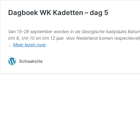
Dagboek WK Kadetten – dag 5
Van 15-28 september worden in de Georgische badplaats Batumi
t/m 8, t/m 10 en t/m 12 jaar. Voor Nederland komen respectievel
Dagboek
…
Meer lezen over
WK
Kadetten
Schaaksite
–
dag
5