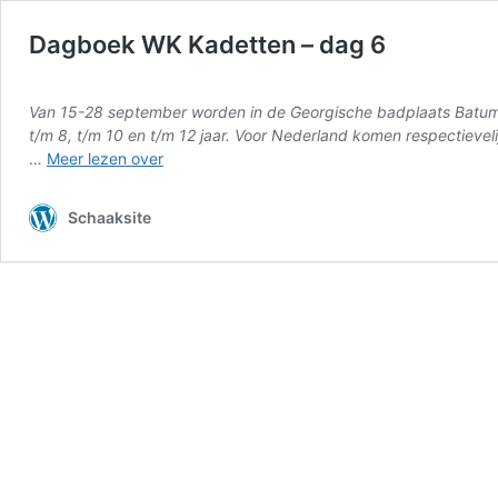
Dagboek WK Kadetten – dag 6
Van 15-28 september worden in de Georgische badplaats Batumi
t/m 8, t/m 10 en t/m 12 jaar. Voor Nederland komen respectievel
Dagboek
…
Meer lezen over
WK
Kadetten
Schaaksite
–
dag
6