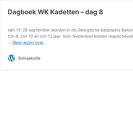
Dagboek WK Kadetten – dag 8
Van 15-28 september worden in de Georgische badplaats Batumi
t/m 8, t/m 10 en t/m 12 jaar. Voor Nederland komen respectievel
Dagboek
…
Meer lezen over
WK
Kadetten
Schaaksite
–
dag
8