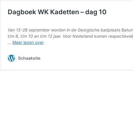
Dagboek WK Kadetten – dag 10
Van 15-28 september worden in de Georgische badplaats Batumi
t/m 8, t/m 10 en t/m 12 jaar. Voor Nederland komen respectievel
Dagboek
…
Meer lezen over
WK
Kadetten
Schaaksite
–
dag
10