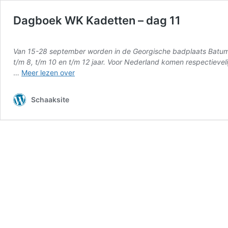
Dagboek WK Kadetten – dag 11
Van 15-28 september worden in de Georgische badplaats Batumi
t/m 8, t/m 10 en t/m 12 jaar. Voor Nederland komen respectievel
Dagboek
…
Meer lezen over
WK
Kadetten
Schaaksite
–
dag
11