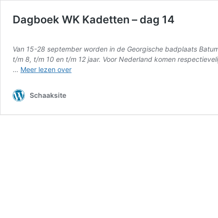
Dagboek WK Kadetten – dag 14
Van 15-28 september worden in de Georgische badplaats Batumi
t/m 8, t/m 10 en t/m 12 jaar. Voor Nederland komen respectievel
Dagboek
…
Meer lezen over
WK
Kadetten
Schaaksite
–
dag
14