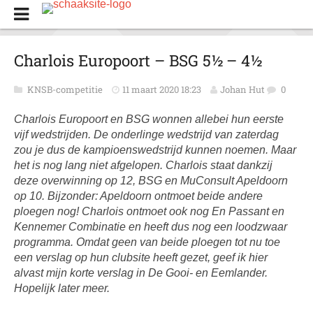
Charlois Europoort – BSG 5½ – 4½
KNSB-competitie
11 maart 2020 18:23
Johan Hut
0
Charlois Europoort en BSG wonnen allebei hun eerste
vijf wedstrijden. De onderlinge wedstrijd van zaterdag
zou je dus de kampioenswedstrijd kunnen noemen. Maar
het is nog lang niet afgelopen. Charlois staat dankzij
deze overwinning op 12, BSG en MuConsult Apeldoorn
op 10. Bijzonder: Apeldoorn ontmoet beide andere
ploegen nog! Charlois ontmoet ook nog En Passant en
Kennemer Combinatie en heeft dus nog een loodzwaar
programma. Omdat geen van beide ploegen tot nu toe
een verslag op hun clubsite heeft gezet, geef ik hier
alvast mijn korte verslag in De Gooi- en Eemlander.
Hopelijk later meer.