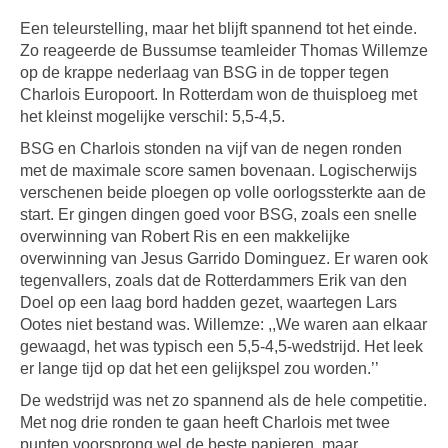
Een teleurstelling, maar het blijft spannend tot het einde.
Zo reageerde de Bussumse teamleider Thomas Willemze
op de krappe nederlaag van BSG in de topper tegen
Charlois Europoort. In Rotterdam won de thuisploeg met
het kleinst mogelijke verschil: 5,5-4,5.
BSG en Charlois stonden na vijf van de negen ronden
met de maximale score samen bovenaan. Logischerwijs
verschenen beide ploegen op volle oorlogssterkte aan de
start. Er gingen dingen goed voor BSG, zoals een snelle
overwinning van Robert Ris en een makkelijke
overwinning van Jesus Garrido Dominguez. Er waren ook
tegenvallers, zoals dat de Rotterdammers Erik van den
Doel op een laag bord hadden gezet, waartegen Lars
Ootes niet bestand was.
Willemze: ,,We waren aan elkaar
gewaagd, het was typisch een 5,5-4,5-wedstrijd. Het leek
er lange tijd op dat het een gelijkspel zou worden.’’
De wedstrijd was net zo spannend als de hele competitie.
Met nog drie ronden te gaan heeft Charlois met twee
punten voorsprong wel de beste papieren, maar