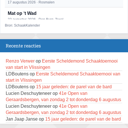
17 augustus 2026 · Rosmalen
Mat op ‘t Wad
22 augustus 2026 · Den Burg, Texel
Bron: SchaakKalender
Open 6e Senioren-50+ Zomer-rapidschaaktoernooi
22 augustus 2026 · Udenhout, Gemeente Tilburg
Recente reacties
Simultaan The Butcher
22 augustus 2026 · Utrecht
Renzo Verwer
op
Eerste Scheldemond Schaaktoernooi
2e Utrechts kroegloperstoernooi
van start in Vlissingen
23 augustus 2026 · Utrecht
LDBoutens
op
Eerste Scheldemond Schaaktoernooi van
start in Vlissingen
Open Eemlandtoernooi 2026
LDBoutens
op
15 jaar geleden: de parel van de bard
25 augustus 2026 · Bunschoten-Spakenburg
Lucien Deschuyteneer
op
41e Open van
Nazomervierkampentoernooi 2026
Geraardsbergen, van zondag 2 tot donderdag 6 augustus
28 augustus 2026 · Assen
Lucien Deschuyteneer
op
41e Open van
Geraardsbergen, van zondag 2 tot donderdag 6 augustus
KC Open
Jan Jaap Janse
op
15 jaar geleden: de parel van de bard
28 augustus 2026 · Haarlem
Renzo Verwer
op
Krantenrubrieken weekenden 4, 11 en