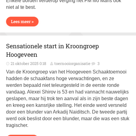
Enkele borden verderop verging het FM Ivo Maris ook
niet al te best.
Lees meer >
Sensationele start in Kroongroep
Hoogeveen
21 oktober 2025 0:18
toernooiorganisatie
3
Van de Kroongroep van het Hoogeveen Schaaktoernooi
hadden de schaakfans hoge verwachtingen, en ze
werden bepaald niet teleurgesteld in de eerste ronde
vandaag. Alexei Shirov is 53 en had vannacht nauwelijks
geslapen, maar hij trok ten aanval als in zijn beste dagen
en kreeg een kansrijke stelling. Het einde werd versneld
door een blunder van Arkadij Naiditsch. De tweede partij
werd ook beslist door een blunder, maar die was een stuk
tragischer.