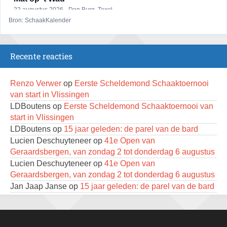
22 augustus 2026 · Den Burg, Texel
Bron: SchaakKalender
Open 6e Senioren-50+ Zomer-rapidschaaktoernooi
22 augustus 2026 · Udenhout, Gemeente Tilburg
Recente reacties
Simultaan The Butcher
22 augustus 2026 · Utrecht
Renzo Verwer
op
Eerste Scheldemond Schaaktoernooi
2e Utrechts kroegloperstoernooi
van start in Vlissingen
23 augustus 2026 · Utrecht
LDBoutens
op
Eerste Scheldemond Schaaktoernooi van
start in Vlissingen
Open Eemlandtoernooi 2026
LDBoutens
op
15 jaar geleden: de parel van de bard
25 augustus 2026 · Bunschoten-Spakenburg
Lucien Deschuyteneer
op
41e Open van
Nazomervierkampentoernooi 2026
Geraardsbergen, van zondag 2 tot donderdag 6 augustus
28 augustus 2026 · Assen
Lucien Deschuyteneer
op
41e Open van
Geraardsbergen, van zondag 2 tot donderdag 6 augustus
KC Open
Jan Jaap Janse
op
15 jaar geleden: de parel van de bard
28 augustus 2026 · Haarlem
Renzo Verwer
op
Krantenrubrieken weekenden 4, 11 en
18 juli 2026
11e Goirles Weekend Kampioenschap
LDBoutens
op
15 jaar geleden: de parel van de bard
28 augustus 2026 · Goirle