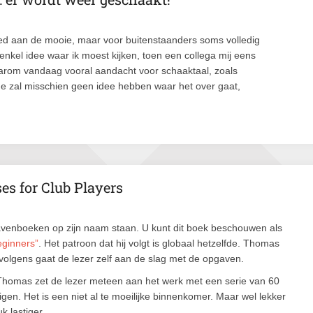
d aan de mooie, maar voor buitenstaanders soms volledig
enkel idee waar ik moest kijken, toen een collega mij eens
aarom vandaag vooral aandacht voor schaaktaal, zoals
de zal misschien geen idee hebben waar het over gaat,
es for Club Players
ven­boeken op zijn naam staan. U kunt dit boek beschouwen als
ginners”
. Het patroon dat hij volgt is globaal hetzelfde. Thomas
ervolgens gaat de lezer zelf aan de slag met de opgaven.
t. Thomas zet de lezer meteen aan het werk met een serie van 60
gen. Het is een niet al te moeilijke binnenkomer. Maar wel lekker
 lastiger.