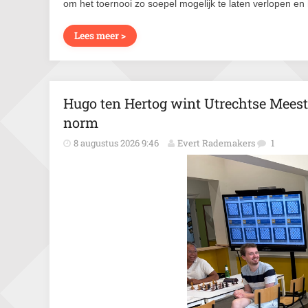
om het toernooi zo soepel mogelijk te laten verlopen en
Lees meer >
Hugo ten Hertog wint Utrechtse Mees
norm
8 augustus 2026 9:46
Evert Rademakers
1