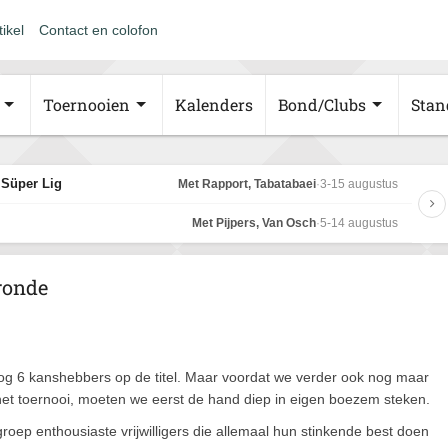
tikel
Contact en colofon
Toernooien
Kalenders
Bond/Clubs
Stan
 Süper Lig
Met Rapport, Tabatabaei
·
3-15 augustus
Met Pijpers, Van Osch
·
5-14 augustus
ronde
Nog 6 kanshebbers op de titel. Maar voordat we verder ook nog maar
et toernooi, moeten we eerst de hand diep in eigen boezem steken.
ep enthousiaste vrijwilligers die allemaal hun stinkende best doen