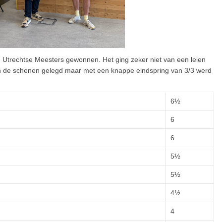
 Utrechtse Meesters gewonnen. Het ging zeker niet van een leien
 aan de schenen gelegd maar met een knappe eindspring van 3/3 werd
6½
6
6
5½
5½
4½
4