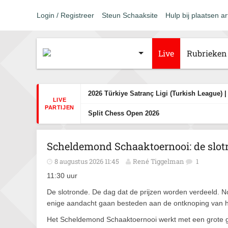
Login / Registreer
Steun Schaaksite
Hulp bij plaatsen ar
Live
Rubrieken
2026 Türkiye Satranç Ligi (Turkish League) |
LIVE
PARTIJEN
Split Chess Open 2026
Scheldemond Schaaktoernooi: de slot
8 augustus 2026 11:45
René Tiggelman
1
11:30 uur
De slotronde. De dag dat de prijzen worden verdeeld. 
enige aandacht gaan besteden aan de ontknoping van h
Het Scheldemond Schaaktoernooi werkt met een grote gro