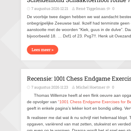
7 augustus 2026 12:21
René Tiggelman
0
De voorbije twee dagen hebben we wat aandacht bestee
onbegrijpelijke Zeeuwse taal. Ikzelf had tenminste geen 
aanstootte met de woorden “Kiek, guus in de dulve”. D
bijvoorbeeld 18. … Dxf1 of 23. Pxg7!!. Henk uit Ovezan
Lees meer >
Recensie: 1001 Chess Endgame Exercis
7 augustus 2026 11:23
Michel Hoetmer
0
Thomas Willemze heeft al een flink oeuvre aan opga
de opvolger van
“1001 Chess Endgame Exercises for Be
geeft in enkele pagina’s lekker kort en bondig uitleg. V
Ik realiseer me dat wat ik nu schrijf niet helemaal klop
opgaven, variërend van mat zetten, stukwinst en verdedi
om even op te warmen. Daarna wordt het al snel een stuk