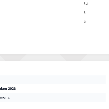
3½
3
½
aken 2026
morial