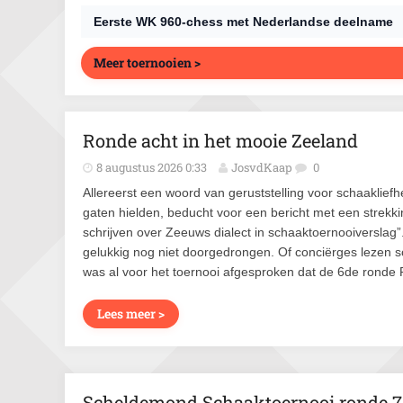
Eerste WK 960-chess met Nederlandse deelname
Meer toernooien >
Ronde acht in het mooie Zeeland
8 augustus 2026 0:33
JosvdKaap
0
Allereerst een woord van geruststelling voor schaaklie
gaten hielden, beducht voor een bericht met een strek
schrijven over Zeeuws dialect in schaaktoernooiverslag”
gelukkig nog niet doorgedrongen. Of conciërges lezen 
was al voor het toernooi afgesproken dat de 6de ronde Ri
Lees meer >
Scheldemond Schaaktoernooi ronde 7: