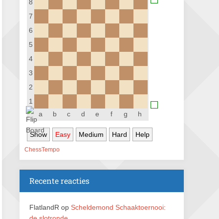
8
Nazomervierkampentoernooi 2026
7
28 augustus 2026 · Assen
6
KC Open
5
28 augustus 2026 · Haarlem
4
11e Goirles Weekend Kampioenschap
3
28 augustus 2026 · Goirle
2
Keisnel Schaaktoernooi
1
29 augustus 2026 · Amersfoort
a
b
c
d
e
f
g
h
Kroeg & Loper Leiden
Show
Easy
Medium
Hard
Help
30 augustus 2026 · Leiden
ChessTempo
Open Schaakkampioenschap van
Arnhem
4 september 2026 · ARNHEM
Recente reacties
Open Jeugdkampioenschap Gouda 2026
5 september 2026 · Gouda
FlatlandR
op
Scheldemond Schaaktoernooi:
de slotronde