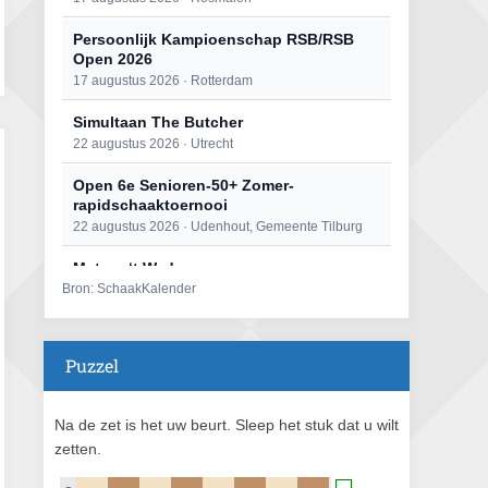
Persoonlijk Kampioenschap RSB/RSB
Open 2026
17 augustus 2026 · Rotterdam
Simultaan The Butcher
22 augustus 2026 · Utrecht
Open 6e Senioren-50+ Zomer-
rapidschaaktoernooi
22 augustus 2026 · Udenhout, Gemeente Tilburg
Mat op ‘t Wad
Bron: SchaakKalender
22 augustus 2026 · Den Burg, Texel
2e Utrechts kroegloperstoernooi
23 augustus 2026 · Utrecht
Puzzel
Open Eemlandtoernooi 2026
25 augustus 2026 · Bunschoten-Spakenburg
Na de zet is het uw beurt. Sleep het stuk dat u wilt
zetten.
DSC Girls Night
27 augustus 2026 · Delft