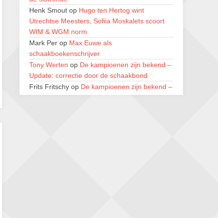
Jan Schut Rapidtoernooi
Henk Smout
op
Hugo ten Hertog wint
5 september 2026 · Groningen
Utrechtse Meesters, Sofiia Moskalets scoort
SIOK Rapid Schaaktoernooi
WIM & WGM norm
5 september 2026 · Oosterhout
Mark Per
op
Max Euwe als
schaakboekenschrijver
Kroeglopertoernooi Putten
Tony Werten
op
De kampioenen zijn bekend –
5 september 2026 · Putten
Update: correctie door de schaakbond
Frits Fritschy
op
De kampioenen zijn bekend –
29e Strandschaaktoernooi
Update: correctie door de schaakbond
5 september 2026 · Zandvoort
Jan Winter
op
De kampioenen zijn bekend –
Update: correctie door de schaakbond
Tony Werten
op
KNSB reglement 2026-2027 –
hoe te lezen?
Dimitri Reinderman
op
De kampioenen zijn
bekend – Update: correctie door de
schaakbond
M H
op
KNSB reglement 2026-2027 – hoe te
lezen?
Pi Unneke
op
KNSB reglement 2026-2027 –
hoe te lezen?