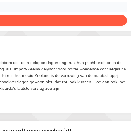
fhebbers die de afgelopen dagen ongerust hun pushberichten in de
king als “Import-Zeeuw gelyncht door horde woedende conciërges na
. Hier in het mooie Zeeland is de verruwing van de maatschappij
schaakverslagen gewoon niet, dat zou ook kunnen. Hoe dan ook, het
cardo’s laatste verslag zou zijn.
 er wordt weer geschaakt!