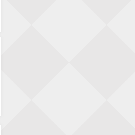
Pi Unneke
op
KNSB reglement 2026-2027 –
hoe te lezen?
Dimitri Reinderman
op
De kampioenen zijn
bekend – Update: correctie door de
schaakbond
Jan Winter
op
De kampioenen zijn bekend –
Update: correctie door de schaakbond
Remmelt Otten KNSB
op
KNSB reglement
2026-2027 – hoe te lezen?
Dimitri Reinderman
op
De kampioenen zijn
bekend – Update: correctie door de
schaakbond