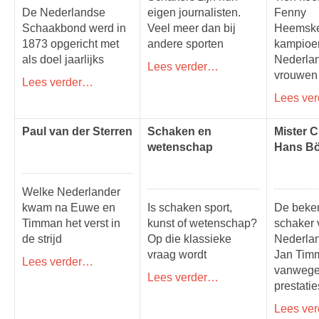
De Nederlandse
eigen journalisten.
Fenny
Schaakbond werd in
Veel meer dan bij
Heemske
1873 opgericht met
andere sporten
kampioe
als doel jaarlijks
Nederlan
Lees verder…
vrouwen
Lees verder…
Lees ve
Paul van der Sterren
Schaken en
Mister 
wetenschap
Hans B
Welke Nederlander
kwam na Euwe en
Is schaken sport,
De beke
Timman het verst in
kunst of wetenschap?
schaker 
de strijd
Op die klassieke
Nederlan
vraag wordt
Jan Tim
Lees verder…
vanwege 
Lees verder…
prestatie
Lees ve