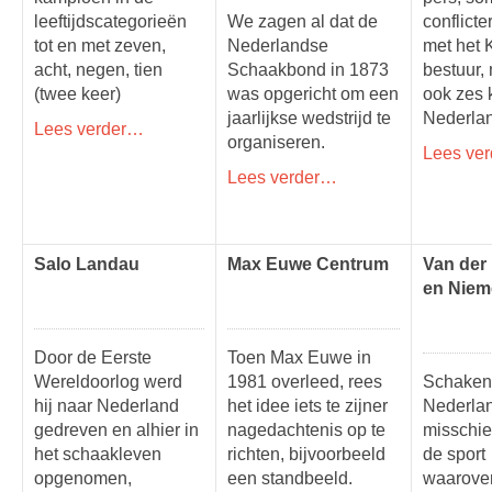
leeftijdscategorieën
We zagen al dat de
conflicte
tot en met zeven,
Nederlandse
met het
acht, negen, tien
Schaakbond in 1873
bestuur,
(twee keer)
was opgericht om een
ook zes 
jaarlijkse wedstrijd te
Nederla
Lees verder…
organiseren.
Lees ve
Lees verder…
Salo Landau
Max Euwe Centrum
Van der
en Nieme
Door de Eerste
Toen Max Euwe in
Wereldoorlog werd
1981 overleed, rees
Schaken 
hij naar Nederland
het idee iets te zijner
Nederla
gedreven en alhier in
nagedachtenis op te
misschie
het schaakleven
richten, bijvoorbeeld
de sport
opgenomen,
een standbeeld.
waarove