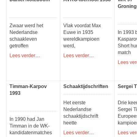
Groning
Zwaar werd het
Vlak voordat Max
Nederlandse
Euwe in 1935
In 1993 
schaakleven
wereldkampioen
Kasparo
getroffen
werd,
Short h
match
Lees verder…
Lees verder…
Lees ve
Timman-Karpov
Schaaktijdschriften
Sergei T
1993
Het eerste
Drie kee
Nederlandse
Sergei T
schaaktijdschrift
Europee
In 1990 had Jan
heette
kampioe
Timman in de WK-
kandidatenmatches
Lees verder…
Lees ve