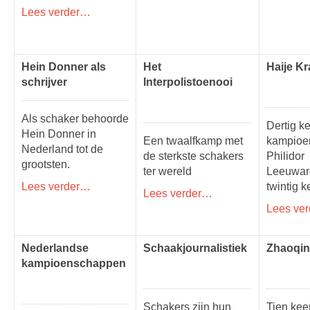
Lees verder…
Hein Donner als
Het
Haije K
schrijver
Interpolistoenooi
Als schaker behoorde
Dertig k
Hein Donner in
Een twaalfkamp met
kampioe
Nederland tot de
de sterkste schakers
Philidor
grootsten.
ter wereld
Leeuwar
Lees verder…
twintig k
Lees verder…
Lees ve
Nederlandse
Schaakjournalistiek
Zhaoqin
kampioenschappen
Schakers zijn hun
Tien kee