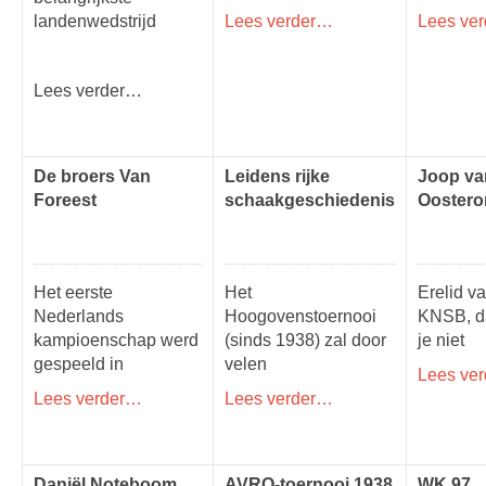
landenwedstrijd
Lees verder…
Lees ve
Lees verder…
De broers Van
Leidens rijke
Joop va
Foreest
schaakgeschiedenis
Ooster
Het eerste
Het
Erelid v
Nederlands
Hoogovenstoernooi
KNSB, d
kampioenschap werd
(sinds 1938) zal door
je niet
gespeeld in
velen
Lees ve
Lees verder…
Lees verder…
Daniël Noteboom
AVRO-toernooi 1938
WK 97