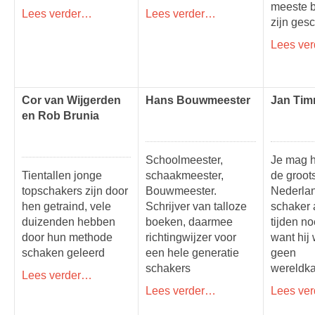
meeste 
Lees verder…
Lees verder…
zijn ges
Lees ve
Cor van Wijgerden
Hans Bouwmeester
Jan Ti
en Rob Brunia
Schoolmeester,
Je mag h
Tientallen jonge
schaakmeester,
de groot
topschakers zijn door
Bouwmeester.
Nederla
hen getraind, vele
Schrijver van talloze
schaker a
duizenden hebben
boeken, daarmee
tijden n
door hun methode
richtingwijzer voor
want hij
schaken geleerd
een hele generatie
geen
schakers
wereldk
Lees verder…
Lees verder…
Lees ve