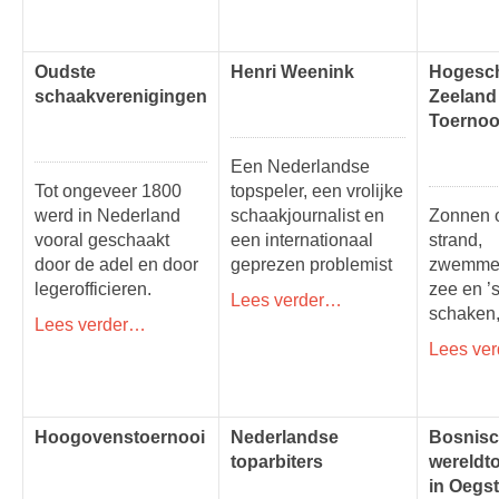
Oudste
Henri Weenink
Hogesc
schaakverenigingen
Zeeland
Toernoo
Een Nederlandse
Tot ongeveer 1800
topspeler, een vrolijke
werd in Nederland
schaakjournalist en
Zonnen 
vooral geschaakt
een internationaal
strand,
door de adel en door
geprezen problemist
zwemmen
legerofficieren.
zee en ’
Lees verder…
schaken
Lees verder…
Lees ve
Hoogovenstoernooi
Nederlandse
Bosnis
toparbiters
wereldt
in Oegs