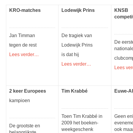
KRO-matches
Lodewijk Prins
KNSB
competi
Jan Timman
De tragiek van
De eerst
tegen de rest
Lodewijk Prins
national
Lees verder…
is dat hij
clubcomp
Lees verder…
Lees ve
2 keer Europees
Tim Krabbé
Euwe-Al
kampioen
Toen Tim Krabbé in
Geen en
2009 het boeken-
evenemen
De grootste en
weekgeschenk
ook maar
belangrijkste