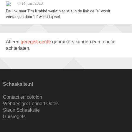
14 juni 2020
De link naar Tim Krabbé werkt niet. Als in de link de “é” wordt
vervangen door “e” werkt hij wel.
Alleen
geregistreerde
gebruikers kunnen een reactie
achterlaten.
Schaaksite.nl
Contact en colofon
Webdesign:
Lennart Ootes
Steun Schaaksite
Huisregels