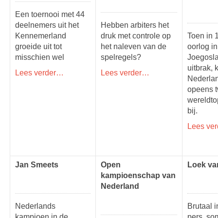
Een toernooi met 44
deelnemers uit het
Hebben arbiters het
Kennemerland
druk met controle op
Toen in 
groeide uit tot
het naleven van de
oorlog in
misschien wel
spelregels?
Joegosla
uitbrak, 
Lees verder…
Lees verder…
Nederlan
opeens 
wereldto
bij.
Lees ve
Jan Smeets
Open
Loek va
kampioenschap van
Nederland
Nederlands
Brutaal i
kampioen in de
pers, so