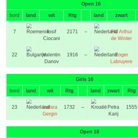
Open 16
bord
land
wit
Rtg
land
zwart
7
Iosif
2171
–
FM Arthur
Ciocani
de Winter
22
Valentin
1916
–
Roger
Danov
Labruyere
Girls 16
bord
land
wit
Rtg
land
zwart
Rtg
23
Isafara
1732
–
Petra
1555
Gergin
Karij
Open 18