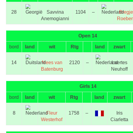
28
Savvina
1104
–
Bregje
Anemogianni
Roeber
Open 14
bord
land
wit
Rtg
land
zwart
14
Mees van
2120
–
Laertes
Batenburg
Neuhoff
Girls 14
bord
land
wit
Rtg
land
zwart
8
Fleur
1758
–
Iris
Westerhof
Ciarletta