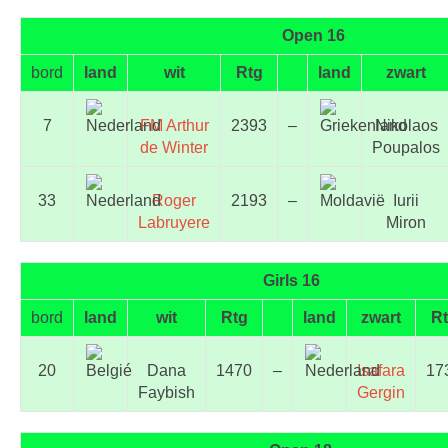
Open 16
bord
land
wit
Rtg
land
zwart
7
FM Arthur
2393
–
Nikolaos
de Winter
Poupalos
33
Roger
2193
–
Iurii
Labruyere
Miron
Girls 16
bord
land
wit
Rtg
land
zwart
R
20
Dana
1470
–
Isafara
17
Faybish
Gergin