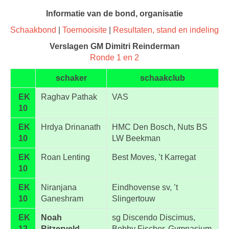
Informatie van de bond, organisatie
Schaakbond
|
Toernooisite
|
Resultaten, stand en indeling
Verslagen GM Dimitri Reinderman
Ronde 1 en 2
schaker
schaakclub
EK
Raghav Pathak
VAS
10
EK
Hrdya Drinanath
HMC Den Bosch, Nuts BS
10
LW Beekman
EK
Roan Lenting
Best Moves, ’t Karregat
10
EK
Niranjana
Eindhovense sv, ’t
10
Ganeshram
Slingertouw
EK
Noah
sg Discendo Discimus,
12
Ritzerveld
Bobby Fischer, Gymnasium