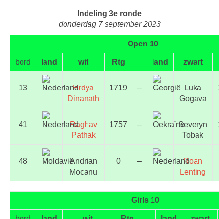
Indeling 3e ronde
donderdag 7 september 2023
Open 10
bord
land
wit
Rtg
land
zwart
13
Hrdya
1719
–
Luka
Dinanath
Gogava
41
Raghav
1757
–
Severyn
Pathak
Tobak
48
Andrian
0
–
Roan
Mocanu
Lenting
Girls 10
bord
land
wit
Rtg
land
zwart