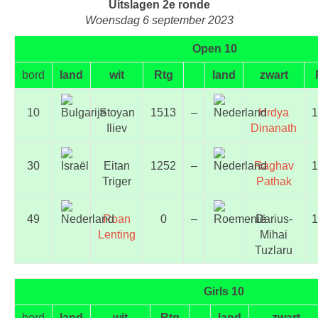
Uitslagen 2e ronde
Woensdag 6 september 2023
Open 10
bord
land
wit
Rtg
land
zwart
10
Stoyan
1513
–
Hrdya
1
Iliev
Dinanath
30
Eitan
1252
–
Raghav
1
Triger
Pathak
49
Roan
0
–
Darius-
1
Lenting
Mihai
Tuzlaru
Girls 10
bord
land
wit
Rtg
land
zwart