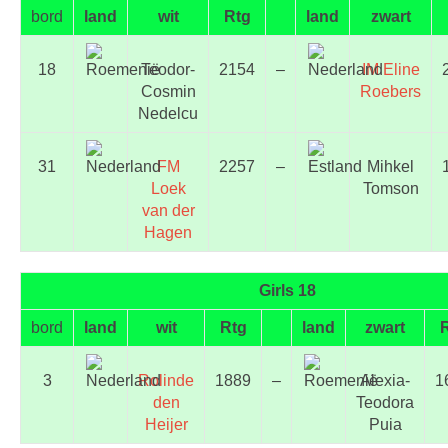
bord
land
wit
Rtg
land
zwart
18
Teodor-
2154
–
IM Eline
Cosmin
Roebers
Nedelcu
31
FM
2257
–
Mihkel
Loek
Tomson
van der
Hagen
Girls 18
bord
land
wit
Rtg
land
zwart
3
Rolinde
1889
–
Alexia-
1
den
Teodora
Heijer
Puia