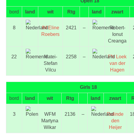
Open 18
bord
land
wit
Rtg
land
zwart
8
IM Eline
2421
–
Robert-
Roebers
Ionut
Creanga
22
Matei-
2258
–
FM Loek
Stefan
van der
Vilcu
Hagen
Girls 18
bord
land
wit
Rtg
land
zwart
R
3
WFM
2136
–
Rolinde
1
Martyna
den
Wikar
Heijer