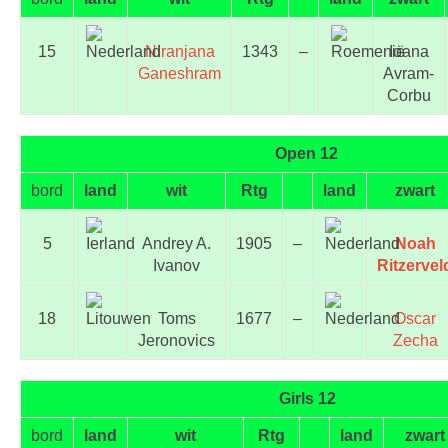
15
Niranjana
1343
–
Ioana
Ganeshram
Avram-
Corbu
Open 12
bord
land
wit
Rtg
land
zwart
5
Andrey A.
1905
–
Noah
Ivanov
Ritzervel
18
Toms
1677
–
Oscar
Jeronovics
Zecha
Girls 12
bord
land
wit
Rtg
land
zwart