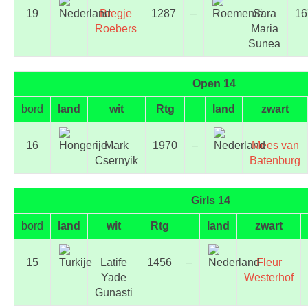
19
Bregje
1287
–
Sara
16
Roebers
Maria
Sunea
Open 14
bord
land
wit
Rtg
land
zwart
16
Mark
1970
–
Mees van
Csernyik
Batenburg
Girls 14
bord
land
wit
Rtg
land
zwart
15
Latife
1456
–
Fleur
Yade
Westerhof
Gunasti