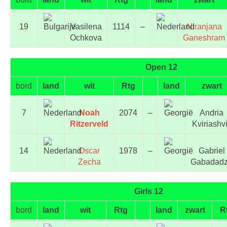
19
Vasilena
1114
–
Niranjana
Ochkova
Ganeshram
Open 12
bord
land
wit
Rtg
land
zwart
7
Noah
2074
–
Andria
Ritzerveld
Kviriashvi
14
Oscar
1978
–
Gabriel
Zecha
Gabadad
Girls 12
bord
land
wit
Rtg
land
zwart
R