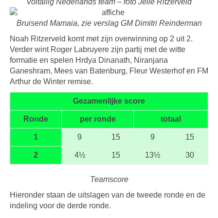
Voltallig Nederlands team – foto Jelle Ritzerveld
Bruisend Mamaia, zie verslag GM Dimitri Reinderman
Noah Ritzerveld komt met zijn overwinning op 2 uit 2.
Verder wint Roger Labruyere zijn partij met de witte
formatie en spelen Hrdya Dinanath, Niranjana
Ganeshram, Mees van Batenburg, Fleur Westerhof en FM
Arthur de Winter remise.
Gezamenlijke score
Ronde
per ronde
totaal
1
9
15
9
15
2
4½
15
13½
30
Teamscore
Hieronder staan de uitslagen van de tweede ronde en de
indeling voor de derde ronde.