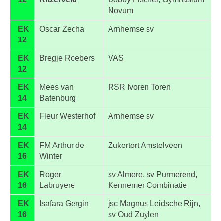
Novum
EK
Oscar Zecha
Arnhemse sv
12
EK
Bregje Roebers
VAS
12
EK
Mees van
RSR Ivoren Toren
14
Batenburg
EK
Fleur Westerhof
Arnhemse sv
14
EK
FM Arthur de
Zukertort Amstelveen
16
Winter
EK
Roger
sv Almere, sv Purmerend,
16
Labruyere
Kennemer Combinatie
EK
Isafara Gergin
jsc Magnus Leidsche Rijn,
16
sv Oud Zuylen