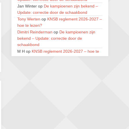
28 augustus 2026 · Goirle
Jan Winter
op
De kampioenen zijn bekend –
Keisnel Schaaktoernooi
Update: correctie door de schaakbond
29 augustus 2026 · Amersfoort
Tony Werten
op
KNSB reglement 2026-2027 –
hoe te lezen?
Kroeg & Loper Leiden
Dimitri Reinderman
op
De kampioenen zijn
30 augustus 2026 · Leiden
bekend – Update: correctie door de
schaakbond
Open Schaakkampioenschap van
Arnhem
M H
op
KNSB reglement 2026-2027 – hoe te
4 september 2026 · ARNHEM
lezen?
Pi Unneke
op
KNSB reglement 2026-2027 –
Zwolle Zuid Schaakt! Terrassentoernooi
hoe te lezen?
voor duo’s
Pi Unneke
op
KNSB reglement 2026-2027 –
5 september 2026 · Zwolle
hoe te lezen?
Dimitri Reinderman
op
De kampioenen zijn
bekend – Update: correctie door de
schaakbond
Jan Winter
op
De kampioenen zijn bekend –
Update: correctie door de schaakbond
Remmelt Otten KNSB
op
KNSB reglement
2026-2027 – hoe te lezen?