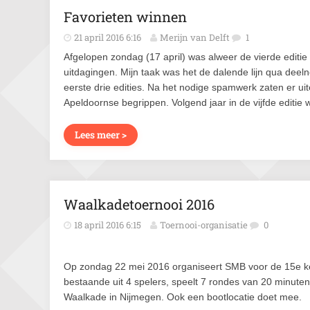
Favorieten winnen
21 april 2016 6:16
Merijn van Delft
1
Afgelopen zondag (17 april) was alweer de vierde editi
uitdagingen. Mijn taak was het de dalende lijn qua deeln
eerste drie edities. Na het nodige spamwerk zaten er uit
Apeldoornse begrippen. Volgend jaar in de vijfde editie 
Lees meer >
Waalkadetoernooi 2016
18 april 2016 6:15
Toernooi-organisatie
0
Op zondag 22 mei 2016 organiseert SMB voor de 15e ke
bestaande uit 4 spelers, speelt 7 rondes van 20 minuten
Waalkade in Nijmegen. Ook een bootlocatie doet mee.