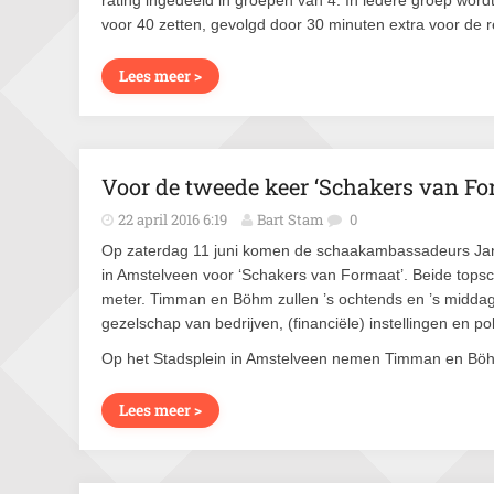
rating ingedeeld in groepen van 4. In iedere groep word
voor 40 zetten, gevolgd door 30 minuten extra voor de re
Lees meer >
Voor de tweede keer ‘Schakers van Fo
22 april 2016 6:19
Bart Stam
0
Op zaterdag 11 juni komen de schaakambassadeurs Jan
in Amstelveen voor ‘Schakers van Formaat’. Beide tops
meter. Timman en Böhm zullen ’s ochtends en ’s midda
gezelschap van bedrijven, (financiële) instellingen en po
Op het Stadsplein in Amstelveen nemen Timman en Böhm
Lees meer >