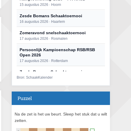
15 augustus 2026 · Hoorn
Zesde Bomans Schaaktoernooi
16 augustus 2026 · Haarlem
Zomeravond snelschaaktoernooi
17 augustus 2026 · Rosmalen
Persoonlijk Kampioenschap RSB/RSB
Open 2026
17 augustus 2026 · Rotterdam
Zesde Bomans Schaaktoernooi
Bron: SchaakKalender
17 augustus 2026 · Haarlem
Zomeravond snelschaaktoernooi
18 augustus 2026 · Rosmalen
Puzzel
Persoonlijk Kampioenschap RSB/RSB
Open 2026
Na de zet is het uw beurt. Sleep het stuk dat u wilt
18 augustus 2026 · Rotterdam
zetten.
Open 6e Senioren-50+ Zomer-