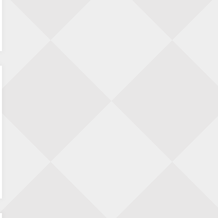
Dimitri Reinderman
op
De kampioenen zijn
bekend – Update: correctie door de
schaakbond
M H
op
KNSB reglement 2026-2027 – hoe te
lezen?
Jan Winter
op
De kampioenen zijn bekend –
Update: correctie door de schaakbond
Frits Fritschy
op
De kampioenen zijn bekend –
Update: correctie door de schaakbond
Frits Fritschy
op
De kampioenen zijn bekend –
Update: correctie door de schaakbond