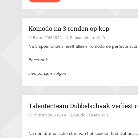
Komodo na 3 ronden op kop
5 mei 2016 10:12
Schaaksite.nl
0
Na 3 speelronden heeft alleen Komodo de perfecte score
Facebook
Live partijen volgen
Talententeam Dubbelschaak verliest r
25 april 2016 12:49
Guido Jansen
0
Na een dramatische start van het seizoen had Dubbelscha