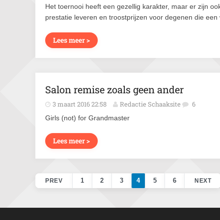
Het toernooi heeft een gezellig karakter, maar er zijn o
prestatie leveren en troostprijzen voor degenen die ee
Lees meer >
Salon remise zoals geen ander
3 maart 2016 22:58
Redactie Schaaksite
6
Girls (not) for Grandmaster
Lees meer >
1
2
3
4
5
6
PREV
NEXT