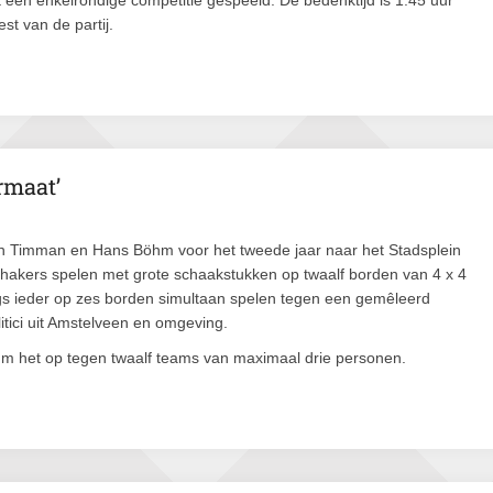
t een enkelrondige competitie gespeeld. De bedenktijd is 1:45 uur
st van de partij.
rmaat’
 Timman en Hans Böhm voor het tweede jaar naar het Stadsplein
chakers spelen met grote schaakstukken op twaalf borden van 4 x 4
gs ieder op zes borden simultaan spelen tegen een gemêleerd
litici uit Amstelveen en omgeving.
 het op tegen twaalf teams van maximaal drie personen.