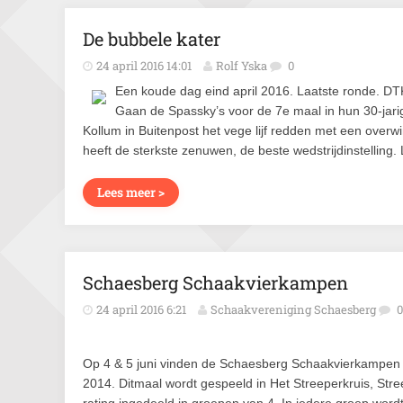
De bubbele kater
24 april 2016 14:01
Rolf Yska
0
Een koude dag eind april 2016. Laatste ronde. DTK
Gaan de Spassky’s voor de 7e maal in hun 30-jari
Kollum in Buitenpost het vege lijf redden met een overwi
heeft de sterkste zenuwen, de beste wedstrijdinstelling. 
Lees meer >
Schaesberg Schaakvierkampen
24 april 2016 6:21
Schaakvereniging Schaesberg
0
Op 4 & 5 juni vinden de Schaesberg Schaakvierkampen p
2014. Ditmaal wordt gespeeld in Het Streeperkruis, Str