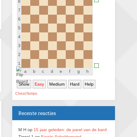
8
Nazomervierkampentoernooi 2026
7
28 augustus 2026 · Assen
6
KC Open
5
28 augustus 2026 · Haarlem
4
11e Goirles Weekend Kampioenschap
3
28 augustus 2026 · Goirle
2
Keisnel Schaaktoernooi
1
29 augustus 2026 · Amersfoort
a
b
c
d
e
f
g
h
Kroeg & Loper Leiden
Show
Easy
Medium
Hard
Help
30 augustus 2026 · Leiden
ChessTempo
Open Schaakkampioenschap van
Arnhem
4 september 2026 · ARNHEM
Recente reacties
Groninger stappenkampioenschap
5 september 2026 · Groningen
M H
op
15 jaar geleden: de parel van de bard
Tiggel 1
op
Eerste Scheldemond