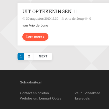
UIT OPTEKENINGEN 11
30 augustus 2010 16:39
Arie de Jong
0
van Arie de Jong
Lees meer >
1
2
NEXT
Schaaksite.nl
Contact en colofon
Steun Schaaksite
Webdesign:
Lennart Ootes
Huisregels