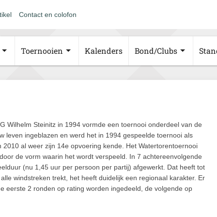
tikel
Contact en colofon
Toernooien
Kalenders
Bond/Clubs
Stan
SG Wilhelm Steinitz in 1994 vormde een toernooi onderdeel van de
euw leven ingeblazen en werd het in 1994 gespeelde toernooi als
in 2010 al weer zijn 14e opvoering kende. Het Watertorentoernooi
door de vorm waarin het wordt verspeeld. In 7 achtereenvolgende
duur (nu 1,45 uur per persoon per partij) afgewerkt. Dat heeft tot
lle windstreken trekt, het heeft duidelijk een regionaal karakter. Er
de eerste 2 ronden op rating worden ingedeeld, de volgende op