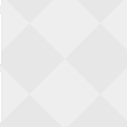
6 augustus
Jan Jaap Janse
op
15 jaar geleden: de parel
van de bard
Renzo Verwer
op
Krantenrubrieken
weekenden 4, 11 en 18 juli 2026
LDBoutens
op
15 jaar geleden: de parel van
de bard
Tiggel 1
op
We gaan beginnen!