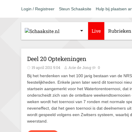
Login / Registreer
Steun Schaaksite
Hulp bij plaatsen ar
Live
Rubrieken
Deel 20 Optekeningen
19 april 2011 9:04
Arie de Jong
0
Bij het herdenken van het 100 jarig bestaan van de NR
feestelijkheden. Enkele jaren later werd dit toernooi ni
startsein aangemerkt voor het Watertorentoernooi, dat 
onderscheidt zich van de ontelbare weekendtoernooien 
weken wordt het toernooi van 7 ronden met normale speel
neveneffect, dat het geen toernooi is dat deelnemers uit a
wordt gespeeld volgens een Zwitsers systeem, waarbij 
weerstand.