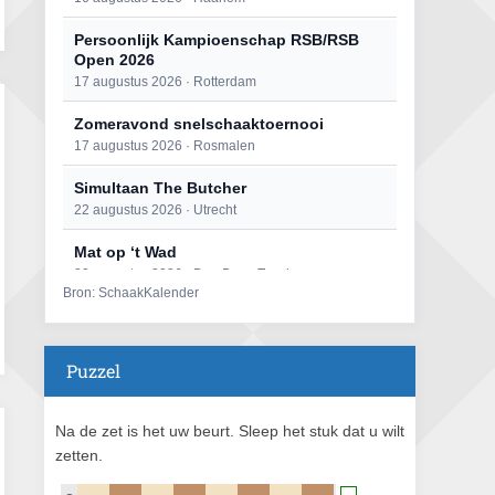
Persoonlijk Kampioenschap RSB/RSB
Open 2026
17 augustus 2026 · Rotterdam
Zomeravond snelschaaktoernooi
17 augustus 2026 · Rosmalen
Simultaan The Butcher
22 augustus 2026 · Utrecht
Mat op ‘t Wad
22 augustus 2026 · Den Burg, Texel
Bron: SchaakKalender
Open 6e Senioren-50+ Zomer-
rapidschaaktoernooi
22 augustus 2026 · Udenhout, Gemeente Tilburg
Puzzel
2e Utrechts kroegloperstoernooi
23 augustus 2026 · Utrecht
Na de zet is het uw beurt. Sleep het stuk dat u wilt
zetten.
Open Eemlandtoernooi 2026
25 augustus 2026 · Bunschoten-Spakenburg