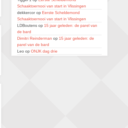
Zwolle Zuid Schaakt! Terrassentoernooi
Schaaktoernooi van start in Vlissingen
voor duo’s
dekkercor
op
Eerste Scheldemond
5 september 2026 · Zwolle
Schaaktoernooi van start in Vlissingen
22e Hans Sandbrink Memorial
LDBoutens
op
15 jaar geleden: de parel van
5 september 2026 · Utrecht
de bard
Dimitri Reinderman
op
15 jaar geleden: de
Open Kampioenschap Gouda 2026
parel van de bard
5 september 2026 · Gouda
Leo
op
ONJK dag drie
Renzo Verwer
op
Eerste Scheldemond
Schaaktoernooi van start in Vlissingen
LDBoutens
op
Eerste Scheldemond
Schaaktoernooi van start in Vlissingen
LDBoutens
op
15 jaar geleden: de parel van
de bard
Lucien Deschuyteneer
op
41e Open van
Geraardsbergen, van zondag 2 tot donderdag
6 augustus
Lucien Deschuyteneer
op
41e Open van
Geraardsbergen, van zondag 2 tot donderdag