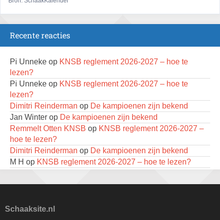
17 augustus 2026 · Haarlem
Bron: SchaakKalender
Zomeravond snelschaaktoernooi
18 augustus 2026 · Rosmalen
Recente reacties
Persoonlijk Kampioenschap RSB/RSB Open 2026
18 augustus 2026 · Rotterdam
Pi Unneke
op
KNSB reglement 2026-2027 – hoe te
lezen?
Mat op ‘t Wad
Pi Unneke
op
KNSB reglement 2026-2027 – hoe te
22 augustus 2026 · Den Burg, Texel
lezen?
Dimitri Reinderman
op
De kampioenen zijn bekend
Simultaan The Butcher
Jan Winter
op
De kampioenen zijn bekend
22 augustus 2026 · Utrecht
Remmelt Otten KNSB
op
KNSB reglement 2026-2027 –
Open 6e Senioren-50+ Zomer-rapidschaaktoernooi
hoe te lezen?
22 augustus 2026 · Udenhout, Gemeente Tilburg
Dimitri Reinderman
op
De kampioenen zijn bekend
M H
op
KNSB reglement 2026-2027 – hoe te lezen?
2e Utrechts kroegloperstoernooi
Jan Winter
op
De kampioenen zijn bekend
23 augustus 2026 · Utrecht
Frits Fritschy
op
De kampioenen zijn bekend
Frits Fritschy
Open 6e Senioren-50+ Zomer-rapidschaaktoernooi
op
De kampioenen zijn bekend
Hendrikom
23 augustus 2026 · Udenhout, Gemeente Tilburg
op
KNSB reglement 2026-2027 – hoe te
Schaaksite.nl
lezen?