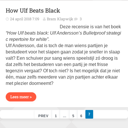
How Ulf Beats Black
24 april 2018 7:09
Bram Klapwijk
3
Deze recensie is van het boek
“How Ulf beats black: Ulf Andersson’s Bulletproof strategi
c repertoire for white”.
Ulf Andersson, dat is toch de man wiens partijen je
bestudeert voor het slapen gaan zodat je sneller in slaap
valt? Een schuiver pur sang wiens speelstijl zó droog is
dat zelfs het bestuderen van een partij je met frisse
tegenzin vergaat? Of toch niet? Is het mogelijk dat je niet
één, maar zelfs meerdere van zijn partijen achter elkaar
met plezier doorneemt?
Lees meer >
7
PREV
1
…
5
6