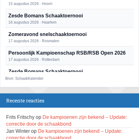
15 augustus 2026 · Hoorn
Zesde Bomans Schaaktoernooi
16 augustus 2026 · Haarlem
Zomeravond snelschaaktoernooi
17 augustus 2026 · Rosmalen
Persoonlijk Kampioenschap RSB/RSB Open 2026
17 augustus 2026 · Rotterdam
Zesde Bomans Schaaktoernooi
17 augustus 2026 · Haarlem
Bron: SchaakKalender
Zomeravond snelschaaktoernooi
18 augustus 2026 · Rosmalen
Recente reacties
Persoonlijk Kampioenschap RSB/RSB Open 2026
18 augustus 2026 · Rotterdam
Frits Fritschy
op
De kampioenen zijn bekend – Update:
correctie door de schaakbond
Open 6e Senioren-50+ Zomer-rapidschaaktoernooi
Jan Winter
op
De kampioenen zijn bekend – Update:
22 augustus 2026 · Udenhout, Gemeente Tilburg
correctie door de schaakbond