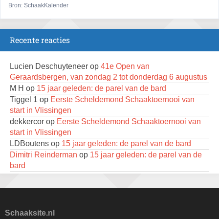
Bron: SchaakKalender
Open 6e Senioren-50+ Zomer-rapidschaaktoernooi
22 augustus 2026 · Udenhout, Gemeente Tilburg
Recente reacties
2e Utrechts kroegloperstoernooi
23 augustus 2026 · Utrecht
Lucien Deschuyteneer
op
41e Open van
Open Eemlandtoernooi 2026
Geraardsbergen, van zondag 2 tot donderdag 6 augustus
25 augustus 2026 · Bunschoten-Spakenburg
M H
op
15 jaar geleden: de parel van de bard
Tiggel 1
op
Eerste Scheldemond Schaaktoernooi van
KC Open
start in Vlissingen
28 augustus 2026 · Haarlem
dekkercor
op
Eerste Scheldemond Schaaktoernooi van
11e Goirles Weekend Kampioenschap
start in Vlissingen
28 augustus 2026 · Goirle
LDBoutens
op
15 jaar geleden: de parel van de bard
Dimitri Reinderman
op
15 jaar geleden: de parel van de
Nazomervierkampentoernooi 2026
bard
28 augustus 2026 · Assen
Leo
op
ONJK dag drie
Renzo Verwer
op
Eerste Scheldemond Schaaktoernooi
Keisnel Schaaktoernooi
van start in Vlissingen
29 augustus 2026 · Amersfoort
LDBoutens
op
Eerste Scheldemond Schaaktoernooi van
Schaaksite.nl