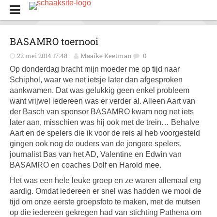
BASAMRO toernooi
22 mei 2014 17:48
Maaike Keetman
0
Op donderdag bracht mijn moeder me op tijd naar
Schiphol, waar we net ietsje later dan afgesproken
aankwamen. Dat was gelukkig geen enkel probleem
want vrijwel iedereen was er verder al. Alleen Aart van
der Basch van sponsor BASAMRO kwam nog net iets
later aan, misschien was hij ook met de trein… Behalve
Aart en de spelers die ik voor de reis al heb voorgesteld
gingen ook nog de ouders van de jongere spelers,
journalist Bas van het AD, Valentine en Edwin van
BASAMRO en coaches Dolf en Harold mee.
Het was een hele leuke groep en ze waren allemaal erg
aardig. Omdat iedereen er snel was hadden we mooi de
tijd om onze eerste groepsfoto te maken, met de mutsen
op die iedereen gekregen had van stichting Pathena om