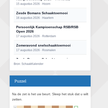
15 augustus 2026 · Hoorn
Zesde Bomans Schaaktoernooi
16 augustus 2026 · Haarlem
Persoonlijk Kampioenschap RSB/RSB
Open 2026
17 augustus 2026 · Rotterdam
Zomeravond snelschaaktoernooi
17 augustus 2026 · Rosmalen
Zesde Bomans Schaaktoernooi
Bron: SchaakKalender
17 augustus 2026 · Haarlem
Zomeravond snelschaaktoernooi
18 augustus 2026 · Rosmalen
Puzzel
Persoonlijk Kampioenschap RSB/RSB
Open 2026
Na de zet is het uw beurt. Sleep het stuk dat u wilt
18 augustus 2026 · Rotterdam
zetten.
Mat op ‘t Wad