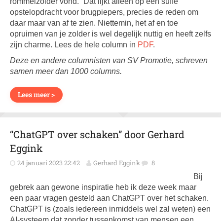
rommelzolder vond.” Dat lijkt alleen op een suffe
opstelopdracht voor brugpiepers, precies de reden om
daar maar van af te zien. Niettemin, het af en toe
opruimen van je zolder is wel degelijk nuttig en heeft zelfs
zijn charme. Lees de hele column in
PDF
.
Deze en andere columnisten van SV Promotie, schreven
samen meer dan 1000 columns.
Lees meer >
“ChatGPT over schaken” door Gerhard
Eggink
24 januari 2023 22:42
Gerhard Eggink
8
Bij
gebrek aan gewone inspiratie heb ik deze week maar
een paar vragen gesteld aan ChatGPT over het schaken.
ChatGPT is (zoals iedereen inmiddels wel zal weten) een
AI-systeem dat zonder tussenkomst van mensen een