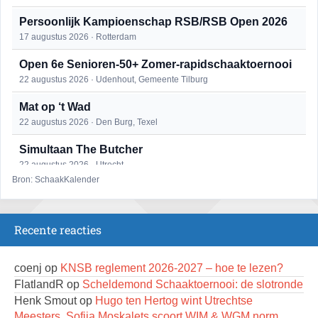
Persoonlijk Kampioenschap RSB/RSB Open 2026
17 augustus 2026 · Rotterdam
Open 6e Senioren-50+ Zomer-rapidschaaktoernooi
22 augustus 2026 · Udenhout, Gemeente Tilburg
Mat op ‘t Wad
22 augustus 2026 · Den Burg, Texel
Simultaan The Butcher
22 augustus 2026 · Utrecht
Bron: SchaakKalender
2e Utrechts kroegloperstoernooi
23 augustus 2026 · Utrecht
Recente reacties
Open Eemlandtoernooi 2026
25 augustus 2026 · Bunschoten-Spakenburg
coenj
op
KNSB reglement 2026-2027 – hoe te lezen?
DSC Girls Night
FlatlandR
op
Scheldemond Schaaktoernooi: de slotronde
27 augustus 2026 · Delft
Henk Smout
op
Hugo ten Hertog wint Utrechtse
Meesters, Sofiia Moskalets scoort WIM & WGM norm