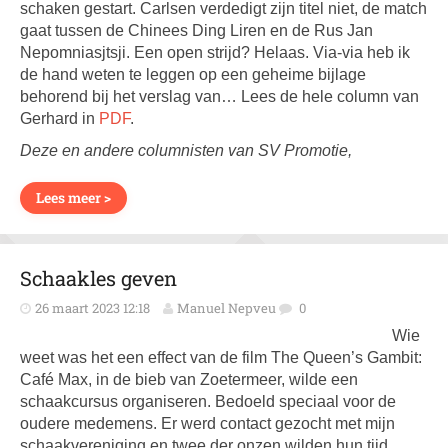
schaken gestart. Carlsen verdedigt zijn titel niet, de match
gaat tussen de Chinees Ding Liren en de Rus Jan
Nepomniasjtsji. Een open strijd? Helaas. Via-via heb ik
de hand weten te leggen op een geheime bijlage
behorend bij het verslag van… Lees de hele column van
Gerhard in
PDF
.
Deze en andere columnisten van SV Promotie,
Lees meer >
Schaakles geven
26 maart 2023 12:18
Manuel Nepveu
0
Wie
weet was het een effect van de film The Queen’s Gambit:
Café Max, in de bieb van Zoetermeer, wilde een
schaakcursus organiseren. Bedoeld speciaal voor de
oudere medemens. Er werd contact gezocht met mijn
schaakvereniging en twee der onzen wilden hun tijd