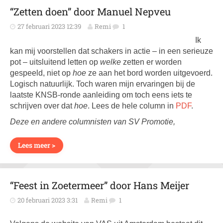
“Zetten doen” door Manuel Nepveu
27 februari 2023 12:39
Remi
1
Ik
kan mij voorstellen dat schakers in actie – in een serieuze
pot – uitsluitend letten op
welke
zetten er worden
gespeeld, niet op
hoe
ze aan het bord worden uitgevoerd.
Logisch natuurlijk. Toch waren mijn ervaringen bij de
laatste KNSB-ronde aanleiding om toch eens iets te
schrijven over dat
hoe
. Lees de hele column in
PDF
.
Deze en andere columnisten van SV Promotie,
Lees meer >
“Feest in Zoetermeer” door Hans Meijer
20 februari 2023 3:31
Remi
1