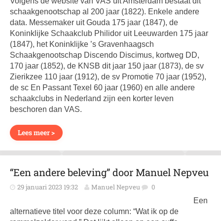
Volgens de website van VAS uit Amsterdam bestaat dit
schaakgenootschap al 200 jaar (1822). Enkele andere
data. Messemaker uit Gouda 175 jaar (1847), de
Koninklijke Schaakclub Philidor uit Leeuwarden 175 jaar
(1847), het Koninklijke ’s Gravenhaagsch
Schaakgenootschap Discendo Discimus, kortweg DD,
170 jaar (1852), de KNSB dit jaar 150 jaar (1873), de sv
Zierikzee 110 jaar (1912), de sv Promotie 70 jaar (1952),
de sc En Passant Texel 60 jaar (1960) en alle andere
schaakclubs in Nederland zijn een korter leven
beschoren dan VAS.
Lees meer >
“Een andere beleving” door Manuel Nepveu
29 januari 2023 19:32
Manuel Nepveu
0
Een
alternatieve titel voor deze column: “Wat ik op de