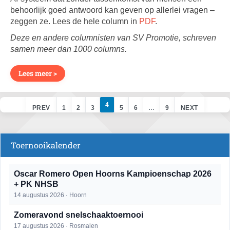
behoorlijk goed antwoord kan geven op allerlei vragen –
zeggen ze. Lees de hele column in
PDF
.
Deze en andere columnisten van SV Promotie, schreven
samen meer dan 1000 columns.
Lees meer >
4
PREV
1
2
3
5
6
…
9
NEXT
Toernooikalender
Oscar Romero Open Hoorns Kampioenschap 2026
+ PK NHSB
14 augustus 2026 · Hoorn
Zomeravond snelschaaktoernooi
17 augustus 2026 · Rosmalen