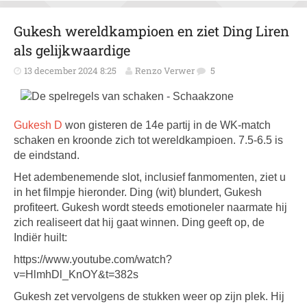
Gukesh wereldkampioen en ziet Ding Liren
als gelijkwaardige
13 december 2024 8:25
Renzo Verwer
5
Gukesh D
won gisteren de 14e partij in de WK-match
schaken en kroonde zich tot wereldkampioen. 7.5-6.5 is
de eindstand.
Het adembenemende slot, inclusief fanmomenten, ziet u
in het filmpje hieronder. Ding (wit) blundert, Gukesh
profiteert. Gukesh wordt steeds emotioneler naarmate hij
zich realiseert dat hij gaat winnen. Ding geeft op, de
Indiër huilt:
https://www.youtube.com/watch?
v=HlmhDl_KnOY&t=382s
Gukesh zet vervolgens de stukken weer op zijn plek. Hij