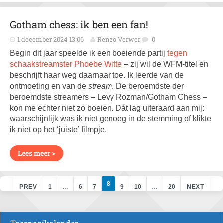
Gotham chess: ik ben een fan!
1 december 2024 13:06
Renzo Verwer
0
Begin dit jaar speelde ik een boeiende partij
tegen
schaakstreamster Phoebe Witte
– zij wil de WFM-titel en
beschrijft haar weg daarnaar toe. Ik leerde van de
ontmoeting en van de
stream
. De beroemdste der
beroemdste streamers – Levy Rozman/Gotham Chess –
kon me echter niet zo boeien. Dát lag uiteraard aan mij:
waarschijnlijk was ik niet genoeg in de stemming of klikte
ik niet op het ‘juiste’ filmpje.
Lees meer >
8
PREV
1
…
6
7
9
10
…
20
NEXT
Toernooikalender