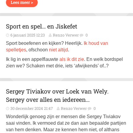
Lees meer >
Sport en spel… en Jiskefet
6 januari 2025 12:23
Renzo Verwer
0
Sport beoefenen en kijken? Heerlijk.
Ik houd van
spelletjes
, ofschoon
niet altijd
.
Ik lig in een appelflauwte
als ik dit zie
. En welk bordspel
zien we? Schaken met drie, iets ‘afwijkends’ of..?
Sergey Tiviakov over Loek van Wely.
Sergey over alles en iedereen…
30 december 2024 21:47
Renzo Verwer
0
Wonderlijk genoeg zijn er mensen die Sergey Tiviakov
saai vinden. Ik vermoed dat ze dan aan bepaalde partijen
van hem denken. Maar ze kennen hem niet, of althans