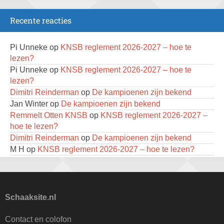
Zomeravond snelschaaktoernooi
18 augustus 2026 · Rosmalen
Recente reacties
Persoonlijk Kampioenschap RSB/RSB Open 2026
18 augustus 2026 · Rotterdam
Pi Unneke
op
KNSB reglement 2026-2027 – hoe te
lezen?
Mat op ‘t Wad
Pi Unneke
op
KNSB reglement 2026-2027 – hoe te
22 augustus 2026 · Den Burg, Texel
lezen?
Dimitri Reinderman
op
De kampioenen zijn bekend
Simultaan The Butcher
Jan Winter
op
De kampioenen zijn bekend
22 augustus 2026 · Utrecht
Remmelt Otten KNSB
op
KNSB reglement 2026-2027 –
Open 6e Senioren-50+ Zomer-rapidschaaktoernooi
hoe te lezen?
22 augustus 2026 · Udenhout, Gemeente Tilburg
Dimitri Reinderman
op
De kampioenen zijn bekend
M H
op
KNSB reglement 2026-2027 – hoe te lezen?
2e Utrechts kroegloperstoernooi
Jan Winter
op
De kampioenen zijn bekend
23 augustus 2026 · Utrecht
Frits Fritschy
op
De kampioenen zijn bekend
Frits Fritschy
Open 6e Senioren-50+ Zomer-rapidschaaktoernooi
op
De kampioenen zijn bekend
Hendrikom
23 augustus 2026 · Udenhout, Gemeente Tilburg
op
KNSB reglement 2026-2027 – hoe te
Schaaksite.nl
lezen?
Open Eemlandtoernooi 2026
René Pijlman
op
KNSB reglement 2026-2027 – hoe te
Contact en colofon