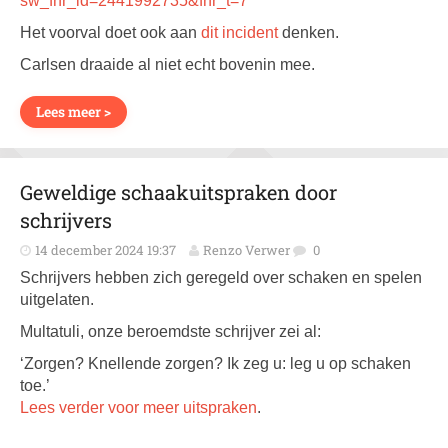
sw_fnr_id=2441992735&fnr_t=7
Het voorval doet ook aan
dit incident
denken.
Carlsen draaide al niet echt bovenin mee.
Lees meer >
Geweldige schaakuitspraken door
schrijvers
14 december 2024 19:37
Renzo Verwer
0
Schrijvers hebben zich geregeld over schaken en spelen
uitgelaten.
Multatuli, onze beroemdste schrijver zei al:
‘Zorgen? Knellende zorgen? Ik zeg u: leg u op schaken
toe.’
Lees verder voor meer uitspraken
.