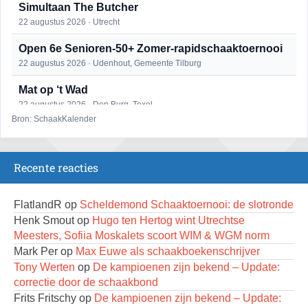
Simultaan The Butcher
22 augustus 2026 · Utrecht
Open 6e Senioren-50+ Zomer-rapidschaaktoernooi
22 augustus 2026 · Udenhout, Gemeente Tilburg
Mat op ‘t Wad
22 augustus 2026 · Den Burg, Texel
Bron: SchaakKalender
2e Utrechts kroegloperstoernooi
23 augustus 2026 · Utrecht
Recente reacties
Open Eemlandtoernooi 2026
25 augustus 2026 · Bunschoten-Spakenburg
FlatlandR
op
Scheldemond Schaaktoernooi: de slotronde
DSC Girls Night
Henk Smout
op
Hugo ten Hertog wint Utrechtse
27 augustus 2026 · Delft
Meesters, Sofiia Moskalets scoort WIM & WGM norm
Mark Per
op
Max Euwe als schaakboekenschrijver
Nazomervierkampentoernooi 2026
Tony Werten
op
De kampioenen zijn bekend – Update:
28 augustus 2026 · Assen
correctie door de schaakbond
KC Open
Frits Fritschy
op
De kampioenen zijn bekend – Update: