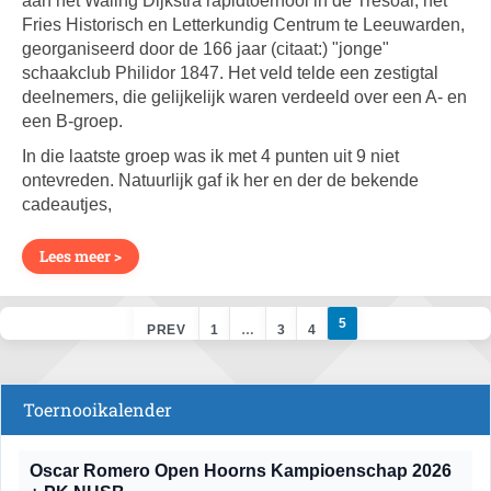
aan het Waling Dijkstra rapidtoernooi in de Tresoar, het
Fries Historisch en Letterkundig Centrum te Leeuwarden,
georganiseerd door de 166 jaar (citaat:) "jonge"
schaakclub Philidor 1847. Het veld telde een zestigtal
deelnemers, die gelijkelijk waren verdeeld over een A- en
een B-groep.
In die laatste groep was ik met 4 punten uit 9 niet
ontevreden. Natuurlijk gaf ik her en der de bekende
cadeautjes,
Lees meer >
5
PREV
1
…
3
4
Toernooikalender
Oscar Romero Open Hoorns Kampioenschap 2026