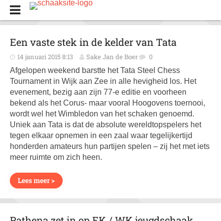
Een vaste stek in de kelder van Tata
14 januari 2015 8:13
Sake Jan de Boer
0
Afgelopen weekend barstte het Tata Steel Chess
Tournament in Wijk aan Zee in alle hevigheid los. Het
evenement, bezig aan zijn 77-e editie en voorheen
bekend als het Corus- maar vooral Hoogovens toernooi,
wordt wel het Wimbledon van het schaken genoemd.
Uniek aan Tata is dat de absolute wereldtopspelers het
tegen elkaar opnemen in een zaal waar tegelijkertijd
honderden amateurs hun partijen spelen – zij het met iets
meer ruimte om zich heen.
Lees meer >
Pathena zet in op EK / WK jeugdschaak