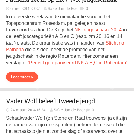
6 mei 2014 20:27
Sake Jan de Boer
0
In de eerste week van de meivakantie vond in het
Topsportcentrum Rotterdam, pal gelegen naast
Feyenoord stadion De Kuip, het
NK jeugdschaak 2014
in
de leeftijdscategorieën A,B en C (resp. t/m 20, 16 en 14
jaar) plaats. De organisatie was in handen van
Stichting
Pathena
die als doel heeft de promotie van het
jeugdschaak in de regio Rotterdam. Hier zomaar een
verslagje:
‘Perfect georganiseerd NK A,B,C in Rotterdam’
Lees meer >
Vader Wolf beleeft tweede jeugd
24 maart 2014 15:24
Sake Jan de Boer
0
Schaakvader Wolf (en Sterre en Raaf trouwens, ja dit zijn
de namen van zijn drie spruiten!) behoort tot de soort die
het schaakstokje niet zonder slag of stoot wenst over te