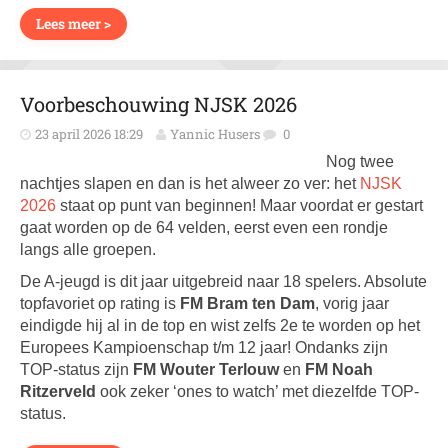
Lees meer >
Voorbeschouwing NJSK 2026
23 april 2026 18:29
Yannic Husers
0
Nog twee
nachtjes slapen en dan is het alweer zo ver: het
NJSK
2026
staat op punt van beginnen! Maar voordat er gestart
gaat worden op de 64 velden, eerst even een rondje
langs alle groepen.
De A-jeugd is dit jaar uitgebreid naar 18 spelers. Absolute
topfavoriet op rating is
FM Bram ten Dam
, vorig jaar
eindigde hij al in de top en wist zelfs 2e te worden op het
Europees Kampioenschap t/m 12 jaar! Ondanks zijn
TOP-status zijn
FM Wouter Terlouw
en
FM Noah
Ritzerveld
ook zeker ‘ones to watch’ met diezelfde TOP-
status.