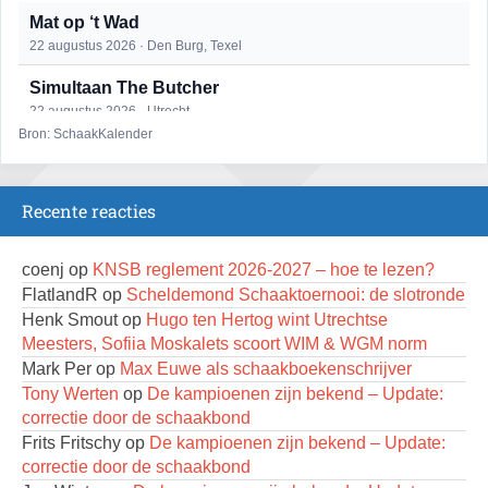
Mat op ‘t Wad
22 augustus 2026 · Den Burg, Texel
Simultaan The Butcher
22 augustus 2026 · Utrecht
Bron: SchaakKalender
2e Utrechts kroegloperstoernooi
23 augustus 2026 · Utrecht
Recente reacties
Open Eemlandtoernooi 2026
25 augustus 2026 · Bunschoten-Spakenburg
coenj
op
KNSB reglement 2026-2027 – hoe te lezen?
DSC Girls Night
FlatlandR
op
Scheldemond Schaaktoernooi: de slotronde
27 augustus 2026 · Delft
Henk Smout
op
Hugo ten Hertog wint Utrechtse
Meesters, Sofiia Moskalets scoort WIM & WGM norm
KC Open
Mark Per
op
Max Euwe als schaakboekenschrijver
28 augustus 2026 · Haarlem
Tony Werten
op
De kampioenen zijn bekend – Update:
Nazomervierkampentoernooi 2026
correctie door de schaakbond
28 augustus 2026 · Assen
Frits Fritschy
op
De kampioenen zijn bekend – Update:
correctie door de schaakbond
Keisnel Schaaktoernooi