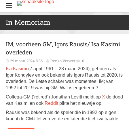
In Memoriam
IM, voorheen GM, Igors Rausis/ Isa Kasimi
overleden
29 maart 2024 8:36
Renzo Verwer
0
Isa Kasimi
(7 april 1961 – 28 maart 2024), geboren als
Igor Kondylev en ook bekend als Igors Rausis tot 2020, is
overleden. De Letse schaker was momenteel IM; van
1992 tot 2019 was hij GM. Wat is er gebeurd?
Collega-GM (‘retired’) Jonathan Levitt meldt op
X
de dood
van Kasimi en ook
Reddit
pikte het nieuwtje op.
Rausis was bekend als de speler die in 1992 op eigen
kracht de GM-titel veroverde en later die titel kwijtraakte.