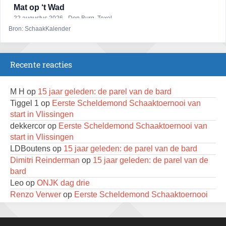
Mat op ‘t Wad
22 augustus 2026 · Den Burg, Texel
Bron: SchaakKalender
Open 6e Senioren-50+ Zomer-rapidschaaktoernooi
22 augustus 2026 · Udenhout, Gemeente Tilburg
Recente reacties
2e Utrechts kroegloperstoernooi
23 augustus 2026 · Utrecht
M H
op
15 jaar geleden: de parel van de bard
Open Eemlandtoernooi 2026
Tiggel 1
op
Eerste Scheldemond Schaaktoernooi van
25 augustus 2026 · Bunschoten-Spakenburg
start in Vlissingen
dekkercor
op
Eerste Scheldemond Schaaktoernooi van
Nazomervierkampentoernooi 2026
start in Vlissingen
28 augustus 2026 · Assen
LDBoutens
op
15 jaar geleden: de parel van de bard
KC Open
Dimitri Reinderman
op
15 jaar geleden: de parel van de
28 augustus 2026 · Haarlem
bard
Leo
op
ONJK dag drie
11e Goirles Weekend Kampioenschap
Renzo Verwer
op
Eerste Scheldemond Schaaktoernooi
28 augustus 2026 · Goirle
van start in Vlissingen
LDBoutens
op
Eerste Scheldemond Schaaktoernooi van
Keisnel Schaaktoernooi