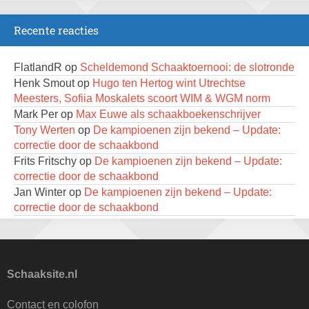
23 augustus 2026 · Utrecht
Recente reacties
Open Eemlandtoernooi 2026
25 augustus 2026 · Bunschoten-Spakenburg
FlatlandR
op
Scheldemond Schaaktoernooi: de slotronde
DSC Girls Night
Henk Smout
op
Hugo ten Hertog wint Utrechtse
27 augustus 2026 · Delft
Meesters, Sofiia Moskalets scoort WIM & WGM norm
Mark Per
op
Max Euwe als schaakboekenschrijver
Nazomervierkampentoernooi 2026
Tony Werten
op
De kampioenen zijn bekend – Update:
28 augustus 2026 · Assen
correctie door de schaakbond
KC Open
Frits Fritschy
op
De kampioenen zijn bekend – Update:
28 augustus 2026 · Haarlem
correctie door de schaakbond
Jan Winter
op
De kampioenen zijn bekend – Update:
11e Goirles Weekend Kampioenschap
correctie door de schaakbond
28 augustus 2026 · Goirle
Tony Werten
op
KNSB reglement 2026-2027 – hoe te
lezen?
Keisnel Schaaktoernooi
Dimitri Reinderman
op
De kampioenen zijn bekend –
29 augustus 2026 · Amersfoort
Update: correctie door de schaakbond
Schaaksite.nl
Kroeg & Loper Leiden
M H
op
KNSB reglement 2026-2027 – hoe te lezen?
30 augustus 2026 · Leiden
Pi Unneke
op
KNSB reglement 2026-2027 – hoe te
Contact en colofon