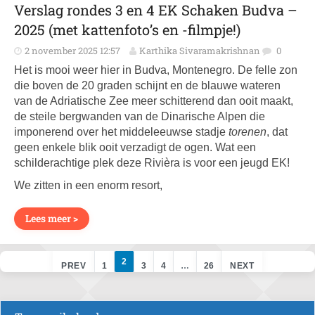
Verslag rondes 3 en 4 EK Schaken Budva –
2025 (met kattenfoto’s en -filmpje!)
2 november 2025 12:57
Karthika Sivaramakrishnan
0
Het is mooi weer hier in Budva, Montenegro. De felle zon
die boven de 20 graden schijnt en de blauwe wateren
van de Adriatische Zee meer schitterend dan ooit maakt,
de steile bergwanden van de Dinarische Alpen die
imponerend over het middeleeuwse stadje
torenen
, dat
geen enkele blik ooit verzadigt de ogen. Wat een
schilderachtige plek deze Rivièra is voor een jeugd EK!
We zitten in een enorm resort,
Lees meer >
2
PREV
1
3
4
…
26
NEXT