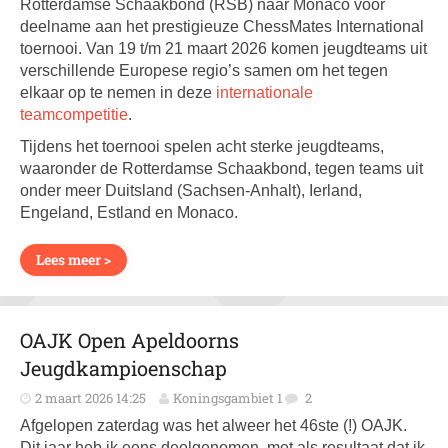
Rotterdamse Schaakbond (RSB) naar Monaco voor
deelname aan het prestigieuze ChessMates International
toernooi. Van 19 t/m 21 maart 2026 komen jeugdteams uit
verschillende Europese regio’s samen om het tegen
elkaar op te nemen in deze
internationale
teamcompetitie
.
Tijdens het toernooi spelen acht sterke jeugdteams,
waaronder de Rotterdamse Schaakbond, tegen teams uit
onder meer Duitsland (Sachsen-Anhalt), Ierland,
Engeland, Estland en Monaco.
Lees meer >
OAJK Open Apeldoorns
Jeugdkampioenschap
2 maart 2026 14:25
Koningsgambiet 1
2
Afgelopen zaterdag was het alweer het 46ste (!) OAJK.
Dit jaar heb ik eens deelgenomen, met als resultaat dat ik