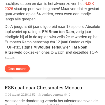
nachtjes slapen en dan is het alweer zo ver: het
NJSK
2026
staat op punt van beginnen! Maar voordat er gestart
gaat worden op de 64 velden, eerst even een rondje
langs alle groepen.
De A-jeugd is dit jaar uitgebreid naar 18 spelers. Absolute
topfavoriet op rating is
FM Bram ten Dam
, vorig jaar
eindigde hij al in de top en wist zelfs 2e te worden op het
Europees Kampioenschap t/m 12 jaar! Ondanks zijn
TOP-status zijn
FM Wouter Terlouw
en
FM Noah
Ritzerveld
ook zeker ‘ones to watch’ met diezelfde TOP-
status.
Lees meer >
RSB gaat naar Chessmates Monaco
16 maart 2026 14:52
benkoppenens
0
Aanstaande donderdag vertrekt het talententeam van de