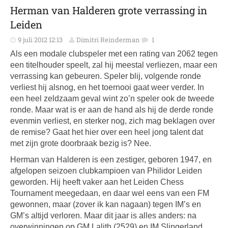
Herman van Halderen grote verrassing in
Leiden
9 juli 2012 12:13
Dimitri Reinderman
1
Als een modale clubspeler met een rating van 2062 tegen
een titelhouder speelt, zal hij meestal verliezen, maar een
verrassing kan gebeuren. Speler blij, volgende ronde
verliest hij alsnog, en het toernooi gaat weer verder. In
een heel zeldzaam geval wint zo’n speler ook de tweede
ronde. Maar wat is er aan de hand als hij de derde ronde
evenmin verliest, en sterker nog, zich mag beklagen over
de remise? Gaat het hier over een heel jong talent dat
met zijn grote doorbraak bezig is? Nee.
Herman van Halderen is een zestiger, geboren 1947, en
afgelopen seizoen clubkampioen van Philidor Leiden
geworden. Hij heeft vaker aan het Leiden Chess
Tournament meegedaan, en daar wel eens van een FM
gewonnen, maar (zover ik kan nagaan) tegen IM’s en
GM’s altijd verloren. Maar dit jaar is alles anders: na
overwinningen op GM Lalith (2529) en IM Slingerland