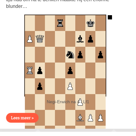
blunder…
Negi-Erwich na 41.Lf1
Lees meer >