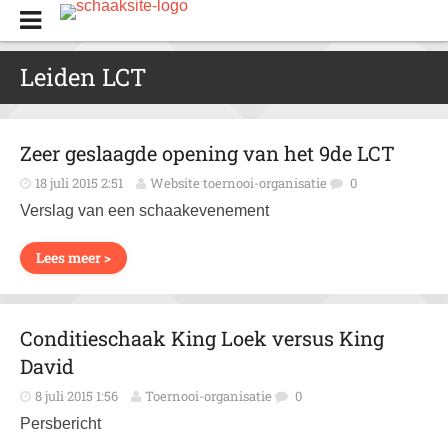
Leiden LCT
Zeer geslaagde opening van het 9de LCT
18 juli 2015 2:51
Website toernooi-organisatie
0
Verslag van een schaakevenement
Lees meer >
Conditieschaak King Loek versus King
David
8 juli 2015 1:56
Toernooi-organisatie
0
Persbericht