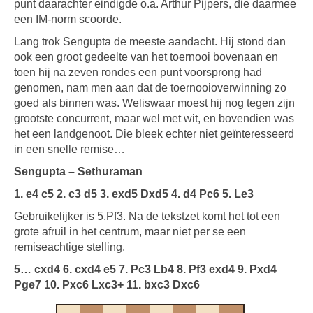
punt daarachter eindigde o.a. Arthur Pijpers, die daarmee
een IM-norm scoorde.
Lang trok Sengupta de meeste aandacht. Hij stond dan
ook een groot gedeelte van het toernooi bovenaan en
toen hij na zeven rondes een punt voorsprong had
genomen, nam men aan dat de toernooioverwinning zo
goed als binnen was. Weliswaar moest hij nog tegen zijn
grootste concurrent, maar wel met wit, en bovendien was
het een landgenoot. Die bleek echter niet geïnteresseerd
in een snelle remise…
Sengupta – Sethuraman
1. e4 c5 2. c3 d5 3. exd5 Dxd5 4. d4 Pc6 5. Le3
Gebruikelijker is 5.Pf3. Na de tekstzet komt het tot een
grote afruil in het centrum, maar niet per se een
remiseachtige stelling.
5… cxd4 6. cxd4 e5 7. Pc3 Lb4 8. Pf3 exd4 9. Pxd4
Pge7 10. Pxc6 Lxc3+ 11. bxc3 Dxc6