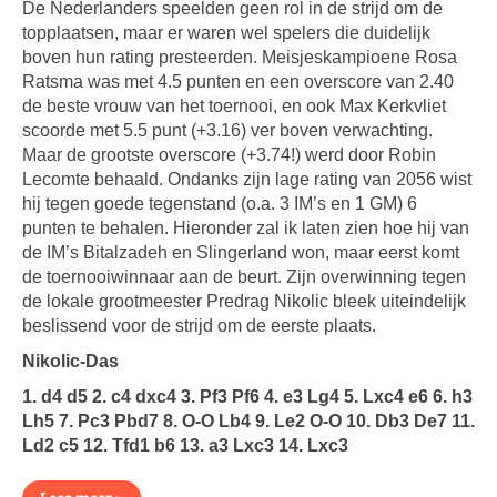
De Nederlanders speelden geen rol in de strijd om de
topplaatsen, maar er waren wel spelers die duidelijk
boven hun rating presteerden. Meisjeskampioene Rosa
Ratsma was met 4.5 punten en een overscore van 2.40
de beste vrouw van het toernooi, en ook Max Kerkvliet
scoorde met 5.5 punt (+3.16) ver boven verwachting.
Maar de grootste overscore (+3.74!) werd door Robin
Lecomte behaald. Ondanks zijn lage rating van 2056 wist
hij tegen goede tegenstand (o.a. 3 IM’s en 1 GM) 6
punten te behalen. Hieronder zal ik laten zien hoe hij van
de IM’s Bitalzadeh en Slingerland won, maar eerst komt
de toernooiwinnaar aan de beurt. Zijn overwinning tegen
de lokale grootmeester Predrag Nikolic bleek uiteindelijk
beslissend voor de strijd om de eerste plaats.
Nikolic-Das
1. d4 d5 2. c4 dxc4 3. Pf3 Pf6 4. e3 Lg4 5. Lxc4 e6 6. h3
Lh5 7. Pc3 Pbd7 8. O-O Lb4 9. Le2 O-O 10. Db3 De7 11.
Ld2 c5 12. Tfd1 b6 13. a3 Lxc3 14. Lxc3