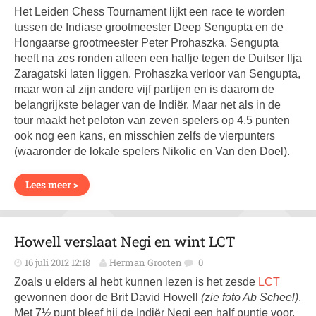
Het Leiden Chess Tournament lijkt een race te worden
tussen de Indiase grootmeester Deep Sengupta en de
Hongaarse grootmeester Peter Prohaszka. Sengupta
heeft na zes ronden alleen een halfje tegen de Duitser Ilja
Zaragatski laten liggen. Prohaszka verloor van Sengupta,
maar won al zijn andere vijf partijen en is daarom de
belangrijkste belager van de Indiër. Maar net als in de
tour maakt het peloton van zeven spelers op 4.5 punten
ook nog een kans, en misschien zelfs de vierpunters
(waaronder de lokale spelers Nikolic en Van den Doel).
Lees meer >
Howell verslaat Negi en wint LCT
16 juli 2012 12:18
Herman Grooten
0
Zoals u elders al hebt kunnen lezen is het zesde
LCT
gewonnen door de Brit David Howell
(zie foto Ab Scheel)
.
Met 7½ punt bleef hij de Indiër Negi een half puntje voor.