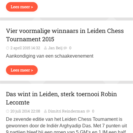
Lees meer >
Vier voormalige winnaars in Leiden Chess
Tournament 2015
2 april 2015 14:32
Jan Beij
0
Aankondiging van een schaakevenement
Lees meer >
Das wint in Leiden, sterk toernooi Robin
Lecomte
20 juli 2014 22:08
Dimitri Reinderman
0
De zevende editie van het Leiden Chess Tournament is
gewonnen door de Indiër Arghyadip Das. Met 7 punten uit
9 partijen bleef hij een groep van 5 GM’s en 1 IM een half