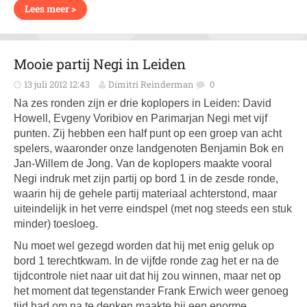
Lees meer >
Mooie partij Negi in Leiden
13 juli 2012 12:43
Dimitri Reinderman
0
Na zes ronden zijn er drie koplopers in Leiden: David
Howell, Evgeny Voribiov en Parimarjan Negi met vijf
punten. Zij hebben een half punt op een groep van acht
spelers, waaronder onze landgenoten Benjamin Bok en
Jan-Willem de Jong. Van de koplopers maakte vooral
Negi indruk met zijn partij op bord 1 in de zesde ronde,
waarin hij de gehele partij materiaal achterstond, maar
uiteindelijk in het verre eindspel (met nog steeds een stuk
minder) toesloeg.
Nu moet wel gezegd worden dat hij met enig geluk op
bord 1 terechtkwam. In de vijfde ronde zag het er na de
tijdcontrole niet naar uit dat hij zou winnen, maar net op
het moment dat tegenstander Frank Erwich weer genoeg
tijd had om na te denken maakte hij een enorme