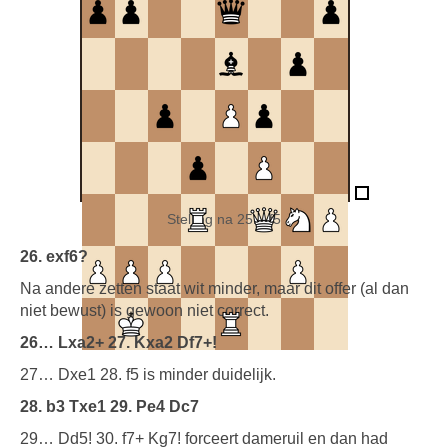
Stelling na 25....f5
26. exf6?
Na andere zetten staat wit minder, maar dit offer (al dan
niet bewust) is gewoon niet correct.
26… Lxa2+ 27. Kxa2 Df7+!
27… Dxe1 28. f5 is minder duidelijk.
28. b3 Txe1 29. Pe4 Dc7
29… Dd5! 30. f7+ Kg7! forceert dameruil en dan had