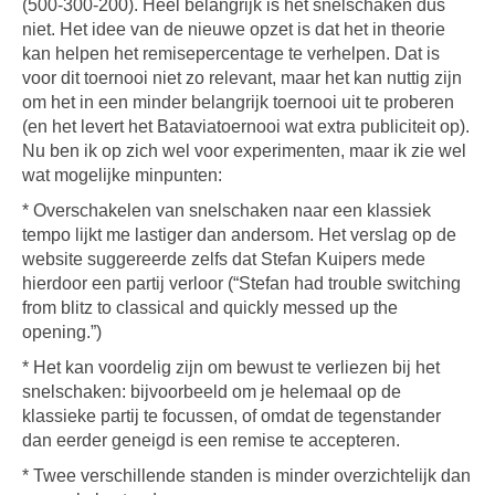
(500-300-200). Heel belangrijk is het snelschaken dus
niet. Het idee van de nieuwe opzet is dat het in theorie
kan helpen het remisepercentage te verhelpen. Dat is
voor dit toernooi niet zo relevant, maar het kan nuttig zijn
om het in een minder belangrijk toernooi uit te proberen
(en het levert het Bataviatoernooi wat extra publiciteit op).
Nu ben ik op zich wel voor experimenten, maar ik zie wel
wat mogelijke minpunten:
* Overschakelen van snelschaken naar een klassiek
tempo lijkt me lastiger dan andersom. Het verslag op de
website suggereerde zelfs dat Stefan Kuipers mede
hierdoor een partij verloor (“Stefan had trouble switching
from blitz to classical and quickly messed up the
opening.”)
* Het kan voordelig zijn om bewust te verliezen bij het
snelschaken: bijvoorbeeld om je helemaal op de
klassieke partij te focussen, of omdat de tegenstander
dan eerder geneigd is een remise te accepteren.
* Twee verschillende standen is minder overzichtelijk dan