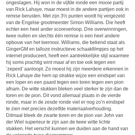
ongeslagen. Hij won in de vijfde ronde een mooie partij
van Rick Lahaye, maar moest in de andere partijen ook in
remise berusten. Met zijn 3½ punten wordt hij vergezeld
van de Engelse grootmeester Simon Williams. Die heeft
echter een heel ander scoreverloop. Drie overwinningen,
twee nullen en slechts één remise is een heel andere
opbouw van het toernooi. Williams, die bekend staat als
GingerGM en talloze instructieve schaakfilmpjes op het
internet produceert, heeft een aantrekkelijke stijl waarmee
hij soms prachtig wint maar af en toe ook tegen een
‘zeperd’ aanloopt. Zo moest hij zijn meerdere erkennen in
Rick Lahaye die hem op strakke wijze een eindspel van
een loper en een paard tegen een toren tegen een pion
afnam. De witte stukken bleken veel sterker te zijn dan de
toren en de pion. Dit vond allemaal plaats in de vierde
ronde, maar in de zesde ronde viel er nog zo’n eindspel
te zien met precies dezelfde materiaalverhouding.
Ditmaal bleek de zwarte toren en de pion van John van
der Wiel superieur te zijn aan de twee witte lichte
stukken. Het verschil kunnen we duiden aan de hand van