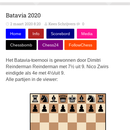
Batavia 2020
2 maart 2020 8:20
Kees Schrijvers
0
Home
Info
Scorebord
Media
Chessbomb
Chess24
FollowChess
Het Batavia-toernooi is gewonnen door Dimitri
Reinderman Reinderman met 7½ uit 9. Nico Zwirs
eindigde als 4e met 4½/uit 9.
Alle partijen in de viewer: