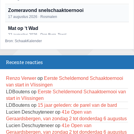
Zomeravond snelschaaktoernooi
17 augustus 2026 · Rosmalen
Mat op ‘t Wad
22 augustus 2026 · Den Burg, Texel
Bron: SchaakKalender
Open 6e Senioren-50+ Zomer-rapidschaaktoernooi
22 augustus 2026 · Udenhout, Gemeente Tilburg
Recente reacties
Simultaan The Butcher
22 augustus 2026 · Utrecht
Renzo Verwer
op
Eerste Scheldemond Schaaktoernooi
2e Utrechts kroegloperstoernooi
van start in Vlissingen
23 augustus 2026 · Utrecht
LDBoutens
op
Eerste Scheldemond Schaaktoernooi van
start in Vlissingen
Open Eemlandtoernooi 2026
LDBoutens
op
15 jaar geleden: de parel van de bard
25 augustus 2026 · Bunschoten-Spakenburg
Lucien Deschuyteneer
op
41e Open van
Nazomervierkampentoernooi 2026
Geraardsbergen, van zondag 2 tot donderdag 6 augustus
28 augustus 2026 · Assen
Lucien Deschuyteneer
op
41e Open van
Geraardsbergen, van zondag 2 tot donderdag 6 augustus