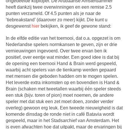
ongedeelde koploper. De Arubaanse Amsterdammer
heeft dankzij twee overwinningen en een remise 2.5
punten verzameld. Of 4.5 punten als je naar de
’tiebreakstand’ (daarover zo meer) kijkt. Die kunt u
desgewenst
hier
bekijken, ik geef de gewone stand:
In de elfde editie van het toernooi, dat o.a. opgezet is om
Nederlandse spelers normkansen te geven, zijn er drie
vernieuwingen ingevoerd. Over twee ervan ben ik
positief, over eentje wat minder. Een goed idee is dat bij
de opening een toernooi Hand & Brain werd gespeeld,
waarbij acht spelers van de tienkamp werden gepaard
met mensen die geboden hadden om te mogen spelen.
Het leverde extra inkomsten op en bovendien is Hand &
Brain (schaken met tweetallen waarbij één speler steeds
een stuk (bijv. toren of pion) moet noemen, de andere
speler met dat stuk een zet moet doen, zonder verder
overleg) gewoon erg leuk. Een tweede nieuwigheid is dat
komende dinsdag de ronde niet in café Batavia wordt
gespeeld, maar in het Stadsarchief van Amsterdam. Het
is even afwachten hoe dat uitpakt, maar de ervaringen bij