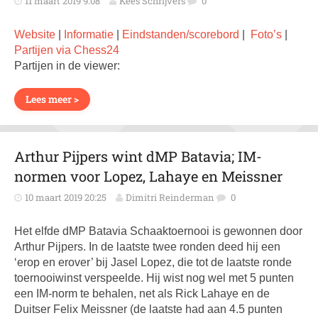
11 maart 2019 9:08
Kees Schrijvers
0
Website
|
Informatie
|
Eindstanden/scorebord
|
Foto’s
|
Partijen via Chess24
Partijen in de viewer:
Lees meer >
Arthur Pijpers wint dMP Batavia; IM-
normen voor Lopez, Lahaye en Meissner
10 maart 2019 20:25
Dimitri Reinderman
0
Het elfde dMP Batavia Schaaktoernooi is gewonnen door
Arthur Pijpers. In de laatste twee ronden deed hij een
‘erop en erover’ bij Jasel Lopez, die tot de laatste ronde
toernooiwinst verspeelde. Hij wist nog wel met 5 punten
een IM-norm te behalen, net als Rick Lahaye en de
Duitser Felix Meissner (de laatste had aan 4.5 punten