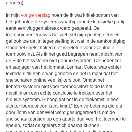
genoeg).
In mijn
vorige verslag
noemde ik wat kritiekpunten van
het gehanteerde systeem waarbij voor de klassieke partij
eerst een vluggertiebreak werd gespeeld. De
toernooidirecteur was het wel met mijn punten eens en
gaf ook toe dat in tegenstelling tot wat in de aankondiging
stond het snelschaken niet meetelde voor eventuele
toernooiwinst. Als ik het goed begrepen heeft mocht van
de Fide het systeem niet gebruikt worden. De bedenker
en aanjager van het formaat, Lennart Ootes, was echter
tevreden: “Ik heb ervan genoten en het is mooi dat het
snelschaken online veel kijkers trok. Omdat het
tiebreaksysteem niet voor toernooiwinst telde is het
moeilijk om een echte conclusie te trekken over het
nieuwe systeem. Ik hoop dat het in de toekomst in een
sterker toernooi een kans krijgt.” Een verbetering die o.a.
door John van der Wiel werd gesuggereerd is om de
snelschaakpartijen op een aparte dag voor het toernooi te
spelen, zodat de spelers zich daarna kunnen
concentreren op de klassieke partijen. In dit toernooi