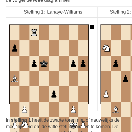
de volgende twee diagrammen:
Stelling 1: Lahaye-Williams
Stelling 2:
In
stelling 1
heeft de zwarte toren niet of nauwelijks de
mogelijkheid om de witte stelling binnen te komen. De