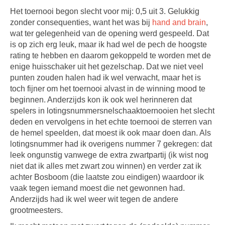
Het toernooi begon slecht voor mij: 0,5 uit 3. Gelukkig
zonder consequenties, want het was bij
hand and brain
,
wat ter gelegenheid van de opening werd gespeeld. Dat
is op zich erg leuk, maar ik had wel de pech de hoogste
rating te hebben en daarom gekoppeld te worden met de
enige huisschaker uit het gezelschap. Dat we niet veel
punten zouden halen had ik wel verwacht, maar het is
toch fijner om het toernooi alvast in de winning mood te
beginnen. Anderzijds kon ik ook wel herinneren dat
spelers in lotingsnummersnelschaaktoernooien het slecht
deden en vervolgens in het echte toernooi de sterren van
de hemel speelden, dat moest ik ook maar doen dan. Als
lotingsnummer had ik overigens nummer 7 gekregen: dat
leek ongunstig vanwege de extra zwartpartij (ik wist nog
niet dat ik alles met zwart zou winnen) en verder zat ik
achter Bosboom (die laatste zou eindigen) waardoor ik
vaak tegen iemand moest die net gewonnen had.
Anderzijds had ik wel weer wit tegen de andere
grootmeesters.