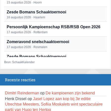
15 augustus 2026 · Hoorn
Zesde Bomans Schaaktoernooi
16 augustus 2026 · Haarlem
Persoonlijk Kampioenschap RSB/RSB Open 2026
17 augustus 2026 · Rotterdam
Zomeravond snelschaaktoernooi
17 augustus 2026 · Rosmalen
Zesde Bomans Schaaktoernooi
17 augustus 2026 · Haarlem
Bron: SchaakKalender
Zomeravond snelschaaktoernooi
18 augustus 2026 · Rosmalen
Recente reacties
Persoonlijk Kampioenschap RSB/RSB Open 2026
18 augustus 2026 · Rotterdam
Dimitri Reinderman
op
De kampioenen zijn bekend
Henk Dissel
op
Jasel Lopez aan kop bij 3e editie
Mat op ‘t Wad
Utrechtse Meesters, Sofiia Moskalets wint spectaculaire
22 augustus 2026 · Den Burg, Texel
partij van Hugo ten Hertog