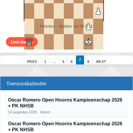
Hebden - Vedder na 39.Da1
Lees meer >
7
PREV
1
…
5
6
8
NEXT
Toernooikalender
Oscar Romero Open Hoorns Kampioenschap 2026
+ PK NHSB
14 augustus 2026 · Hoorn
Oscar Romero Open Hoorns Kampioenschap 2026
+ PK NHSB