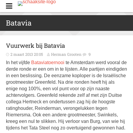
Batavia
Vuurwerk bij Batavia
2 maart 2013 20:05
Herman Grooten
9
In het vijfde
Bataviatoernooi
te Amsterdam werd vooral de
derde ronde er een om in te lijsten. Alle partijen eindigden
in een beslissing. De eenzame koploper is de Israëlische
grootmeester Greenfeld. Na drie ronden heeft hij als
enige nog 100%, een vol punt voor op zijn naaste
achtervolgers. Greenfeld rekende zelf af met zijn Duitse
collega Hertneck en ondertussen zag hij de hoogste
ratinghouder, Reinderman, verongelukken tegen
Riemersma. Ook een andere grootmeester, Swinkels,
kreeg een nul te slikken. Hij verloor van Burg, van wie hij
tijdens het Tata Steel nog zo overtuigend gewonnen had.