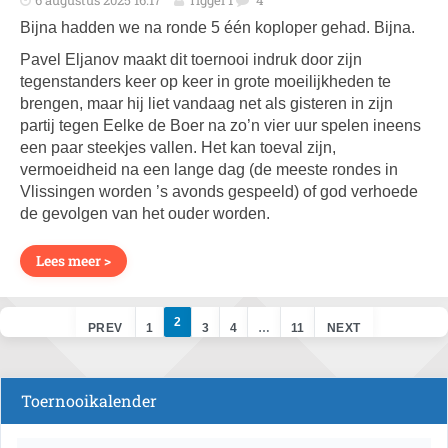
6 augustus 2025 16:17
Tiggel 1
4
Bijna hadden we na ronde 5 één koploper gehad. Bijna.
Pavel Eljanov maakt dit toernooi indruk door zijn
tegenstanders keer op keer in grote moeilijkheden te
brengen, maar hij liet vandaag net als gisteren in zijn
partij tegen Eelke de Boer na zo’n vier uur spelen ineens
een paar steekjes vallen. Het kan toeval zijn,
vermoeidheid na een lange dag (de meeste rondes in
Vlissingen worden ’s avonds gespeeld) of god verhoede
de gevolgen van het ouder worden.
Lees meer >
2
PREV
1
3
4
…
11
NEXT
Toernooikalender