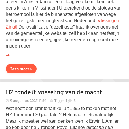
alleen in Amsterdam of Den Haag voorkomt: kom ook
eens kijken in Vlissingen! Uitgerekend op de slotdag van
het toernooi is hier de binnenstad afgesloten vanwege
het gezelligste meezingfeest van Nederland:
Vlissingen
Zingt!
De kwalificatie “gezelligste” haal ik overigens net
van de gemeentelijke website, zelf heb ik aan het festijn
om overigens zeer begrijpelijke redenen nog nooit mee
mogen doen.
➔
Lees meer >
HZ ronde 8: wisseling van de macht
9 augustus 2025 11:56
Tiggel 1
3
Wat heeft een krantenartikel uit 1895 te maken met het
HZ Toernooi 130 jaar later? Helemaal niets natuurlijk!
Maar ik moest er wel aan denken toen ik Erwin L’Ami en
de koploper na 7 ronden Pavel Eljanov
direct na hun