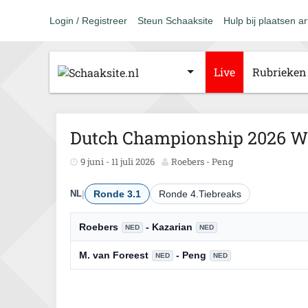
Login / Registreer
Steun Schaaksite
Hulp bij plaatsen ar
Live
Rubrieken
Dutch Championship 2026 
9 juni - 11 juli 2026
Roebers - Peng
NL
|
Ronde 3.1
Ronde 4.Tiebreaks
Roebers
- Kazarian
NED
NED
M. van Foreest
- Peng
NED
NED