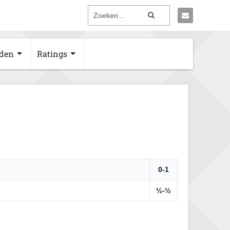
den
Ratings
0-1
½-½