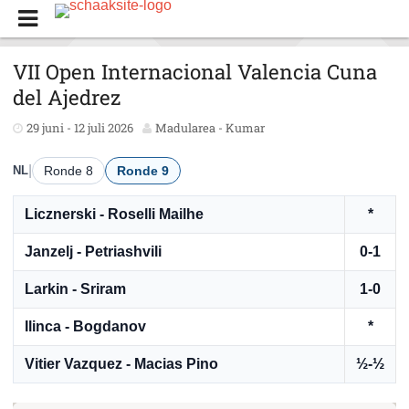
VII Open Internacional Valencia Cuna
del Ajedrez
29 juni - 12 juli 2026
Madularea - Kumar
|
NL
Ronde 8
Ronde 9
Licznerski - Roselli Mailhe
*
Janzelj - Petriashvili
0-1
Larkin - Sriram
1-0
Ilinca - Bogdanov
*
Vitier Vazquez - Macias Pino
½-½