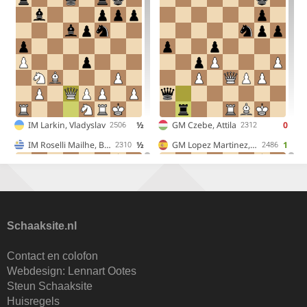
Schaaksite.nl
Contact en colofon
Webdesign:
Lennart Ootes
Steun Schaaksite
Huisregels