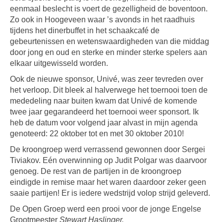
eenmaal beslecht is voert de gezelligheid de boventoon.
Zo ook in Hoogeveen waar ’s avonds in het raadhuis
tijdens het dinerbuffet in het schaakcafé de
gebeurtenissen en wetenswaardigheden van die middag
door jong en oud en sterke en minder sterke spelers aan
elkaar uitgewisseld worden.
Ook de nieuwe sponsor, Univé, was zeer tevreden over
het verloop. Dit bleek al halverwege het toernooi toen de
mededeling naar buiten kwam dat Univé de komende
twee jaar gegarandeerd het toernooi weer sponsort. Ik
heb de datum voor volgend jaar alvast in mijn agenda
genoteerd: 22 oktober tot en met 30 oktober 2010!
De kroongroep werd verrassend gewonnen door Sergei
Tiviakov. Eén overwinning op Judit Polgar was daarvoor
genoeg. De rest van de partijen in de kroongroep
eindigde in remise maar het waren daardoor zeker geen
saaie partijen! Er is iedere wedstrijd volop strijd geleverd.
De Open Groep werd een prooi voor de jonge Engelse
Grootmeester
Stewart Haslinger.