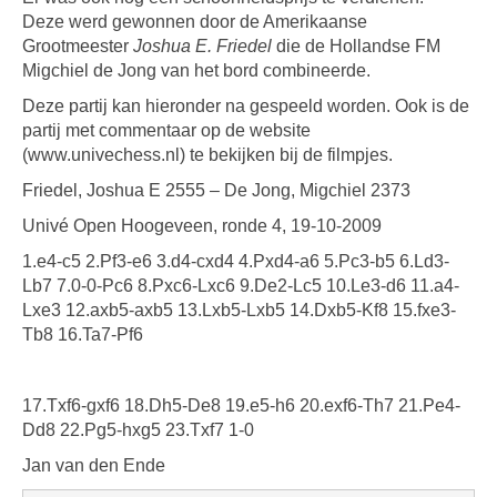
Deze werd gewonnen door de Amerikaanse
Grootmeester
Joshua E. Friedel
die de Hollandse FM
Migchiel de Jong van het bord combineerde.
Deze partij kan hieronder na gespeeld worden. Ook is de
partij met commentaar op de website
(www.univechess.nl) te bekijken bij de filmpjes.
Friedel, Joshua E 2555 – De Jong, Migchiel 2373
Univé Open Hoogeveen, ronde 4, 19-10-2009
1.e4-c5 2.Pf3-e6 3.d4-cxd4 4.Pxd4-a6 5.Pc3-b5 6.Ld3-
Lb7 7.0-0-Pc6 8.Pxc6-Lxc6 9.De2-Lc5 10.Le3-d6 11.a4-
Lxe3 12.axb5-axb5 13.Lxb5-Lxb5 14.Dxb5-Kf8 15.fxe3-
Tb8 16.Ta7-Pf6
17.Txf6-gxf6 18.Dh5-De8 19.e5-h6 20.exf6-Th7 21.Pe4-
Dd8 22.Pg5-hxg5 23.Txf7 1-0
Jan van den Ende