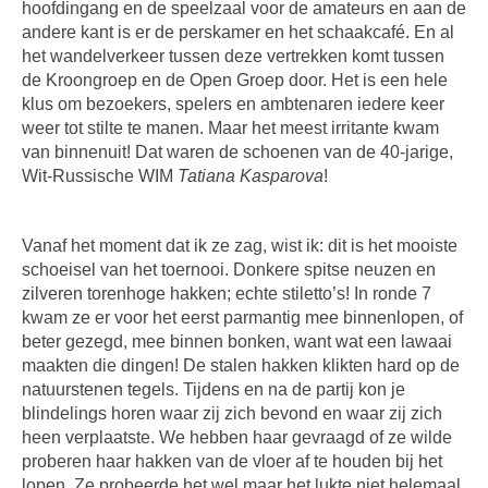
hoofdingang en de speelzaal voor de amateurs en aan de
andere kant is er de perskamer en het schaakcafé. En al
het wandelverkeer tussen deze vertrekken komt tussen
de Kroongroep en de Open Groep door. Het is een hele
klus om bezoekers, spelers en ambtenaren iedere keer
weer tot stilte te manen. Maar het meest irritante kwam
van binnenuit! Dat waren de schoenen van de 40-jarige,
Wit-Russische WIM
Tatiana Kasparova
!
Vanaf het moment dat ik ze zag, wist ik: dit is het mooiste
schoeisel van het toernooi. Donkere spitse neuzen en
zilveren torenhoge hakken; echte stiletto’s! In ronde 7
kwam ze er voor het eerst parmantig mee binnenlopen, of
beter gezegd, mee binnen bonken, want wat een lawaai
maakten die dingen! De stalen hakken klikten hard op de
natuurstenen tegels. Tijdens en na de partij kon je
blindelings horen waar zij zich bevond en waar zij zich
heen verplaatste. We hebben haar gevraagd of ze wilde
proberen haar hakken van de vloer af te houden bij het
lopen. Ze probeerde het wel maar het lukte niet helemaal.