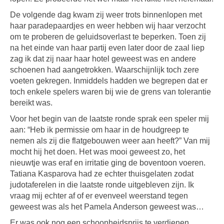
De volgende dag kwam zij weer trots binnenlopen met
haar paradepaardjes en weer hebben wij haar verzocht
om te proberen de geluidsoverlast te beperken. Toen zij
na het einde van haar partij even later door de zaal liep
zag ik dat zij naar haar hotel geweest was en andere
schoenen had aangetrokken. Waarschijnlijk toch zere
voeten gekregen. Inmiddels hadden we begrepen dat er
toch enkele spelers waren bij wie de grens van tolerantie
bereikt was.
Voor het begin van de laatste ronde sprak een speler mij
aan: “Heb ik permissie om haar in de houdgreep te
nemen als zij die flatgebouwen weer aan heeft?” Van mij
mocht hij het doen. Het was mooi geweest zo, het
nieuwtje was eraf en irritatie ging de boventoon voeren.
Tatiana Kasparova had ze echter thuisgelaten zodat
judotaferelen in die laatste ronde uitgebleven zijn. Ik
vraag mij echter af of er evenveel weerstand tegen
geweest was als het Pamela Anderson geweest was…
Er was ook nog een schoonheidsprijs te verdienen.