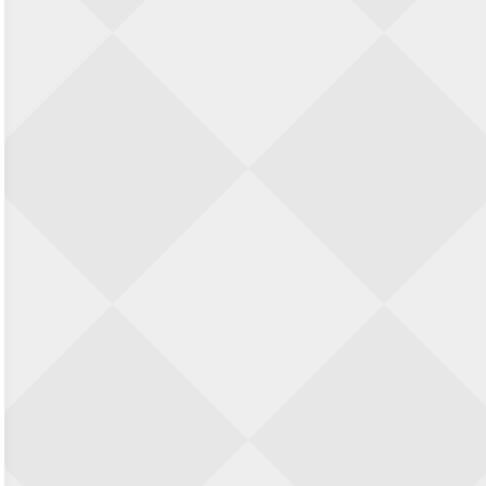
SIOK Rapid Schaaktoernooi
5 september 2026 · Oosterhout
Jan Schut Rapidtoernooi
5 september 2026 · Groningen
Kroeglopertoernooi Putten
5 september 2026 · Putten