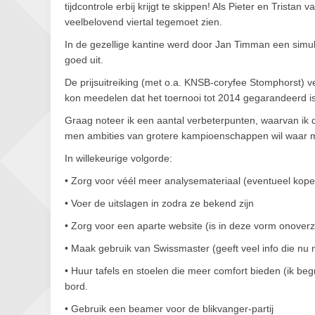
tijdcontrole erbij krijgt te skippen! Als Pieter en Trista
veelbelovend viertal tegemoet zien.
In de gezellige kantine werd door Jan Timman een simul
goed uit.
De prijsuitreiking (met o.a. KNSB-coryfee Stomphorst) v
kon meedelen dat het toernooi tot 2014 gegarandeerd is
Graag noteer ik een aantal verbeterpunten, waarvan ik d
men ambities van grotere kampioenschappen wil waar 
In willekeurige volgorde:
• Zorg voor véél meer analysemateriaal (eventueel kop
• Voer de uitslagen in zodra ze bekend zijn
• Zorg voor een aparte website (is in deze vorm onoverzi
• Maak gebruik van Swissmaster (geeft veel info die nu 
• Huur tafels en stoelen die meer comfort bieden (ik begri
bord.
• Gebruik een beamer voor de blikvanger-partij