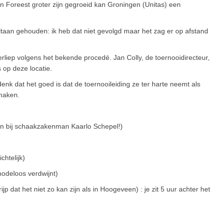
n van Foreest groter zijn gegroeid kan Groningen (Unitas) een
taan gehouden: ik heb dat niet gevolgd maar het zag er op afstand
erliep volgens het bekende procedé. Jan Colly, de toernooidirecteur,
 op deze locatie.
enk dat het goed is dat de toernooileiding ze ter harte neemt als
maken.
en bij schaakzakenman Kaarlo Schepel!)
chtelijk)
nodeloos verdwijnt)
jp dat het niet zo kan zijn als in Hoogeveen) : je zit 5 uur achter het