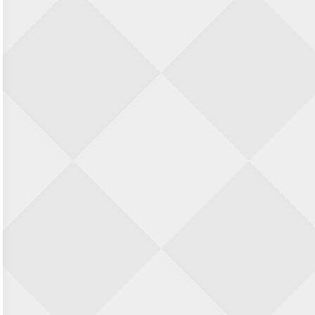
23 augustus 2026 · Utrecht
Open Eemlandtoernooi 2026
25 augustus 2026 · Bunschoten-Spakenburg
Nazomervierkampentoernooi 2026
28 augustus 2026 · Assen
KC Open
28 augustus 2026 · Haarlem
11e Goirles Weekend Kampioenschap
28 augustus 2026 · Goirle
Keisnel Schaaktoernooi
29 augustus 2026 · Amersfoort
Kroeg & Loper Leiden
30 augustus 2026 · Leiden
Open Schaakkampioenschap van
Arnhem
4 september 2026 · ARNHEM