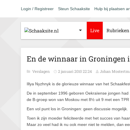
Login / Registreer
Steun Schaaksite
Hulp bij plaatsen ar
Live
Rubrieken
En de winnaar in Groningen i
Verslagen
2 januari 2010 22:24
Johan Mostertm
Illya Nyzhnyk is de glorieuze winnaar van het Schaakfest
De in september 1996 geboren Oekraïense jongen had zijn
de B-groep won van Moskou met 8½ uit 9 met een TPR
Een vol punt los in Groningen: geen discussie mogelijk.
Toen ik zijn moeder feliciteerde met het succes van haar z
Maar zo veel had ik nu ook meer niet te melden, dan e