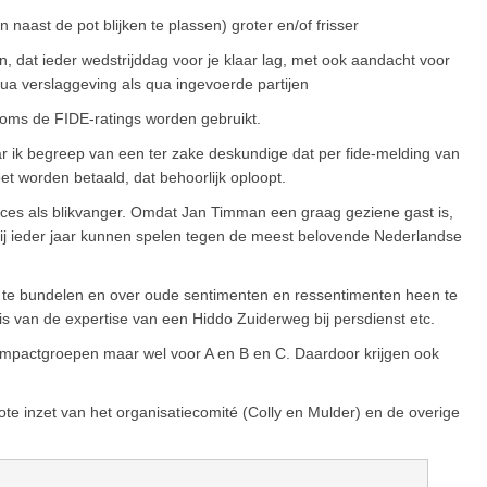
naast de pot blijken te plassen) groter en/of frisser
in, dat ieder wedstrijddag voor je klaar lag, met ook aandacht voor
 qua verslaggeving als qua ingevoerde partijen
 soms de FIDE-ratings worden gebruikt.
ar ik begreep van een ter zake deskundige dat per fide-melding van
t worden betaald, dat behoorlijk oploopt.
es als blikvanger. Omdat Jan Timman een graag geziene gast is,
hij ieder jaar kunnen spelen tegen de meest belovende Nederlandse
 te bundelen en over oude sentimenten en ressentimenten heen te
is van de expertise van een Hiddo Zuiderweg bij persdienst etc.
e compactgroepen maar wel voor A en B en C. Daardoor krijgen ook
te inzet van het organisatiecomité (Colly en Mulder) en de overige