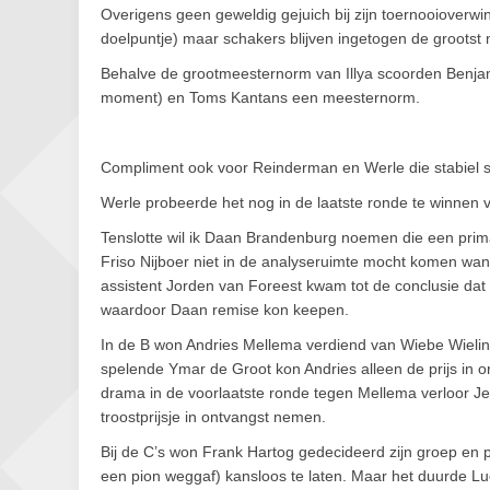
Overigens geen geweldig gejuich bij zijn toernooioverwi
doelpuntje) maar schakers blijven ingetogen de grootst m
Behalve de grootmeesternorm van Illya scoorden Benjami
moment) en Toms Kantans een meesternorm.
Compliment ook voor Reinderman en Werle die stabiel 
Werle probeerde het nog in de laatste ronde te winne
Tenslotte wil ik Daan Brandenburg noemen die een prima 
Friso Nijboer niet in de analyseruimte mocht komen want
assistent Jorden van Foreest kwam tot de conclusie dat ee
waardoor Daan remise kon keepen.
In de B won Andries Mellema verdiend van Wiebe Wielin
spelende Ymar de Groot kon Andries alleen de prijs in ont
drama in de voorlaatste ronde tegen Mellema verloor J
troostprijsje in ontvangst nemen.
Bij de C’s won Frank Hartog gedecideerd zijn groep en p
een pion weggaf) kansloos te laten. Maar het duurde Luca