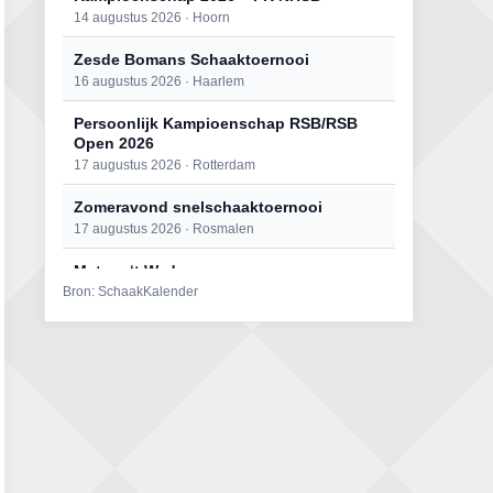
14 augustus 2026 · Hoorn
Zesde Bomans Schaaktoernooi
16 augustus 2026 · Haarlem
Persoonlijk Kampioenschap RSB/RSB
Open 2026
17 augustus 2026 · Rotterdam
Zomeravond snelschaaktoernooi
17 augustus 2026 · Rosmalen
Mat op ‘t Wad
Bron: SchaakKalender
22 augustus 2026 · Den Burg, Texel
Open 6e Senioren-50+ Zomer-
rapidschaaktoernooi
22 augustus 2026 · Udenhout, Gemeente Tilburg
Simultaan The Butcher
22 augustus 2026 · Utrecht
2e Utrechts kroegloperstoernooi