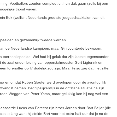
nning. Voetballers zouden compleet uit hun dak gaan (zelfs bij één
ogelijke triomf vieren.
n Bok (wellicht Nederlands grootste jeugdschaaktalent van dit
speelden en gezamenlijk tweede werden.
n van de Nederlandse kampioen, maar Giri counterde bekwaam.
toernooi speelde. Wel had hij geluk dat zijn laatste tegenstander
 de zaal onder leiding van opperstalmeester Gert Ligterink en
n torenoffer op f7 dodelijk zou zijn. Maar Friso zag dat niet zitten,
ga en omdat Ruben Slagter werd overlopen door de avontuurlijk
vangst nemen. Begrijpelijkerwijs in de ontstane situatie na zijn
eroen Weggen van Peter Ypma, maar gelukkig kon hij nog wel een
asseerde Lucas van Foreest zijn broer Jorden door Bart Beijer (die
s te lang want hij stelde Bart voor het extra half uur dat je na de