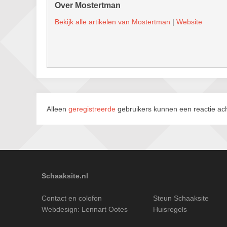
Over Mostertman
Bekijk alle artikelen van Mostertman
|
Website
Alleen
geregistreerde
gebruikers kunnen een reactie ach
Schaaksite.nl
Contact en colofon
Steun Schaaksite
Webdesign:
Lennart Ootes
Huisregels