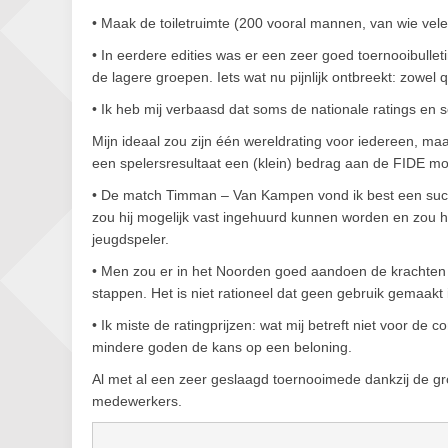
• Maak de toiletruimte (200 vooral mannen, van wie velen 
• In eerdere edities was er een zeer goed toernooibullet
de lagere groepen. Iets wat nu pijnlijk ontbreekt: zowel
• Ik heb mij verbaasd dat soms de nationale ratings en
Mijn ideaal zou zijn één wereldrating voor iedereen, ma
een spelersresultaat een (klein) bedrag aan de FIDE moe
• De match Timman – Van Kampen vond ik best een succ
zou hij mogelijk vast ingehuurd kunnen worden en zou 
jeugdspeler.
• Men zou er in het Noorden goed aandoen de krachten
stappen. Het is niet rationeel dat geen gebruik gemaakt 
• Ik miste de ratingprijzen: wat mij betreft niet voor d
mindere goden de kans op een beloning.
Al met al een zeer geslaagd toernooimede dankzij de gro
medewerkers.