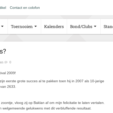
tikel
Contact en colofon
Toernooien
Kalenders
Bond/Clubs
Stan
s?
an
0
ival 2009!
 eerste grote succes al te pakken toen hij in 2007 als 10-jarige
 van 2633.
oontje, vloog zij op Baklan af om mijn felicitatie te laten vertalen.
en welgemeende gelukwens met dit verbluffende resultaat.