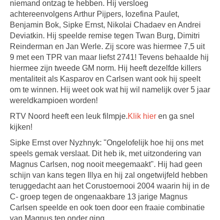
niemand ontzag te hebben. Hij versloeg
achtereenvolgens Arthur Pijpers, Iozefina Paulet,
Benjamin Bok, Sipke Ernst, Nikolai Chadaev en Andrei
Deviatkin. Hij speelde remise tegen Twan Burg, Dimitri
Reinderman en Jan Werle. Zij score was hiermee 7,5 uit
9 met een TPR van maar liefst 2741! Tevens behaalde hij
hiermee zijn tweede GM norm. Hij heeft dezelfde killers
mentaliteit als Kasparov en Carlsen want ook hij speelt
om te winnen. Hij weet ook wat hij wil namelijk over 5 jaar
wereldkampioen worden!
RTV Noord heeft een leuk filmpje.
Klik hier
en ga snel
kijken!
Sipke Ernst over Nyzhnyk: "Ongelofelijk hoe hij ons met
speels gemak verslaat. Dit heb ik, met uitzondering van
Magnus Carlsen, nog nooit meegemaakt". Hij had geen
schijn van kans tegen Illya en hij zal ongetwijfeld hebben
teruggedacht aan het Corustoernooi 2004 waarin hij in de
C- groep tegen de ongenaakbare 13 jarige Magnus
Carlsen speelde en ook toen door een fraaie combinatie
van Magnus ten onder ging.