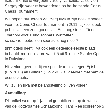
natuurlijk niet te vergeten Vassily Ivanchuk. Vassily en
Sergey zijn weer te bewonderen op het komende Corus
Chess Tournament.
We hopen dat Jeroen v.d. Berg Illya in zijn boekje noteert
voor het Corus Chess Tournament in 2011. Lijkt ons ook
publicitair een zeer goede zet. Een nog sterker Tiener
Toernooi voor Turbo Toppers, wat willen
schaakliefhebbers en sponsors nog meer?
(Inmiddels heeft Illya ook een gedeelde eerste plaats
behaald, met een score van 7,5 uit 9, op de Staufer Open
in Duitsland.
Hij verloor geen partij en speelde remise tegen Epishin
(Elo 2613) en Bulman (Elo 2603), zij deelden met hem de
eerste plaats.
Wij zullen Illya met belangstelling blijven volgen!
Aanvulling:
Dit artikel werd op 1 januari gepubliceerd op de website
van de Rotterdamse Schaakbond. Hans Ree schreef op 5