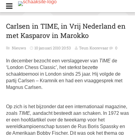
Carlsen in TIME, in Vrij Nederland en
met Kasparov in Marokko
Nieuws
10 januari 2010 20:53
Teun Koorevaar
0
In december bezocht een verslaggever van
TIME
de
‘London Chess Classic’, het sterkst bezette
schaaktoernooi in London sinds 25 jaar. Hij volgde de
partij Carlsen – Kramnik en had een vraaggesprek met
Magnus Carlsen.
Op zich is het bijzonder dat een internationaal magazine,
zoals
TIME,
aandacht besteedt aan schaken. In 1972 was
er een hoofdartikel over de tweekamp voor het
wereldkampioenschap tussen de Rus Boris Spassky en
de Amerikaan Bobby Fischer. Dit was ook het thema op