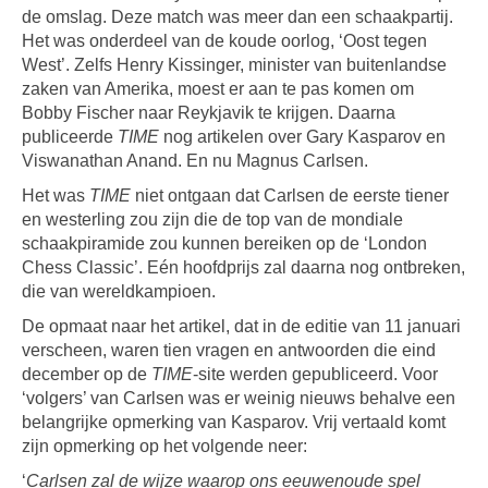
de omslag. Deze match was meer dan een schaakpartij.
Het was onderdeel van de koude oorlog, ‘Oost tegen
West’. Zelfs Henry Kissinger, minister van buitenlandse
zaken van Amerika, moest er aan te pas komen om
Bobby Fischer naar Reykjavik te krijgen. Daarna
publiceerde
TIME
nog artikelen over Gary Kasparov en
Viswanathan Anand. En nu Magnus Carlsen.
Het was
TIME
niet ontgaan dat Carlsen de eerste tiener
en westerling zou zijn die de top van de mondiale
schaakpiramide zou kunnen bereiken op de ‘London
Chess Classic’. Eén hoofdprijs zal daarna nog ontbreken,
die van wereldkampioen.
De opmaat naar het artikel, dat in de editie van 11 januari
verscheen, waren tien vragen en antwoorden die eind
december op de
TIME
-site werden gepubliceerd. Voor
‘volgers’ van Carlsen was er weinig nieuws behalve een
belangrijke opmerking van Kasparov. Vrij vertaald komt
zijn opmerking op het volgende neer:
‘
Carlsen zal de wijze waarop ons eeuwenoude spel