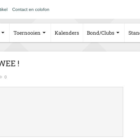
tikel
Contact en colofon
Toernooien
Kalenders
Bond/Clubs
Stan
WEE !
0