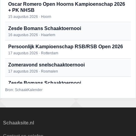
Oscar Romero Open Hoorns Kampioenschap 2026
+ PK NHSB
15 augustus 2026 · Hoorn
Zesde Bomans Schaaktoernooi
16 augustus 2026 · Haarlem
Persoonlijk Kampioenschap RSB/RSB Open 2026
17 augustus 2026 · Rotterdam
Zomeravond snelschaaktoernooi
17 augustus 2026 · Rosmalen
Zesde Bomans Schaaktoernooi
17 augustus 2026 · Haarlem
Bron: SchaakKalender
Zomeravond snelschaaktoernooi
18 augustus 2026 · Rosmalen
Persoonlijk Kampioenschap RSB/RSB Open 2026
Schaaksite.nl
18 augustus 2026 · Rotterdam