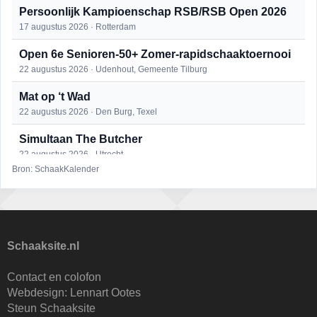
Persoonlijk Kampioenschap RSB/RSB Open 2026
17 augustus 2026 · Rotterdam
Open 6e Senioren-50+ Zomer-rapidschaaktoernooi
22 augustus 2026 · Udenhout, Gemeente Tilburg
Mat op ‘t Wad
22 augustus 2026 · Den Burg, Texel
Simultaan The Butcher
22 augustus 2026 · Utrecht
Bron: SchaakKalender
2e Utrechts kroegloperstoernooi
23 augustus 2026 · Utrecht
Open Eemlandtoernooi 2026
25 augustus 2026 · Bunschoten-Spakenburg
Schaaksite.nl
DSC Girls Night
Contact en colofon
27 augustus 2026 · Delft
Webdesign:
Lennart Ootes
Steun Schaaksite
KC Open