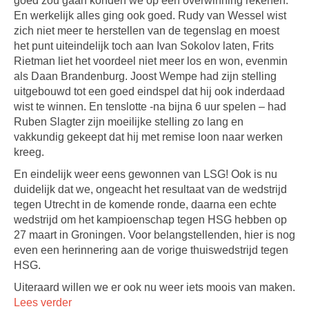
goed zou gaan konden we op een overwinning rekenen.
En werkelijk alles ging ook goed. Rudy van Wessel wist
zich niet meer te herstellen van de tegenslag en moest
het punt uiteindelijk toch aan Ivan Sokolov laten, Frits
Rietman liet het voordeel niet meer los en won, evenmin
als Daan Brandenburg. Joost Wempe had zijn stelling
uitgebouwd tot een goed eindspel dat hij ook inderdaad
wist te winnen. En tenslotte -na bijna 6 uur spelen – had
Ruben Slagter zijn moeilijke stelling zo lang en
vakkundig gekeept dat hij met remise loon naar werken
kreeg.
En eindelijk weer eens gewonnen van LSG! Ook is nu
duidelijk dat we, ongeacht het resultaat van de wedstrijd
tegen Utrecht in de komende ronde, daarna een echte
wedstrijd om het kampioenschap tegen HSG hebben op
27 maart in Groningen. Voor belangstellenden, hier is nog
even een herinnering aan de vorige thuiswedstrijd tegen
HSG.
Uiteraard willen we er ook nu weer iets moois van maken.
Lees verder