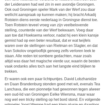
der Leidenaren had wel zin in een avondje Groningen.
Ook oud Groningen speler Mark van der Werf zou daar
wellicht aanspraak op kunnen maken; hij bracht Arkadij
Rotstein diens eerste nederlaag in Groningse dienst toe.
Toen Rotstein teveel vroeg van zijn veelbelovende
stelling, counterde van der Werf bekwaam. Voeg daar
aan toe dat Hoeksema verloor, nadat hij een klein kansje
gemist had op een beter resultaat, dat er wat twijfels
waren over de stellingen van Rietman en Slagter, en dat
Ivan Sokolov ongelooflijk genoeg zelfs verloren leek te
staan. Alle reden tot sombere gedachten, maar zoals
altijd was daar het magische vierde uur, waarin de besten
vaak ondanks alles toch aan het langste eind blijken te
trekken.
Er waren ook een paar lichtpuntjes. David Lobzhanidze
en Daan Brandenburg stonden goed met wit, evenals Tea
Lanchava, die een pionnetje had gewonnen tegen alweer
een oud-lid van Groningen Eelke Wiersma, maar waar
nog wel een tricky stelling op het bord stond. En volgende
witspeler Joost Wempe had een klein plusje en daardoor