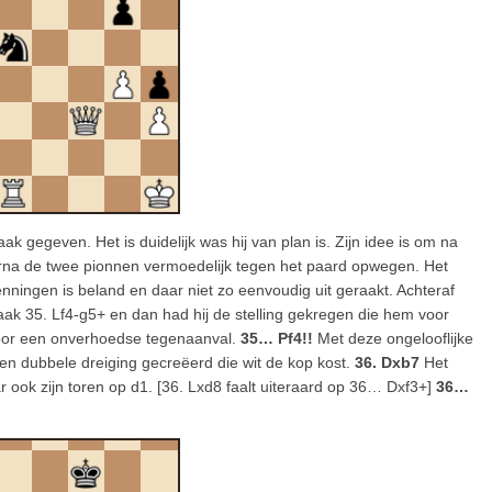
 gegeven. Het is duidelijk was hij van plan is. Zijn idee is om na
na de twee pionnen vermoedelijk tegen het paard opwegen. Het
enningen is beland en daar niet zo eenvoudig uit geraakt. Achteraf
aak 35. Lf4-g5+ en dan had hij de stelling gekregen die hem voor
 door een onverhoedse tegenaanval.
35… Pf4!!
Met deze ongelooflijke
en dubbele dreiging gecreëerd die wit de kop kost.
36. Dxb7
Het
r ook zijn toren op d1. [36. Lxd8 faalt uiteraard op 36… Dxf3+]
36…