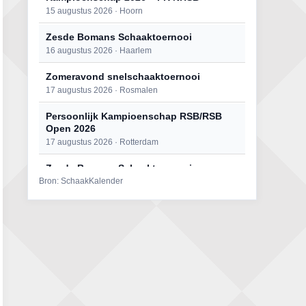
15 augustus 2026 · Hoorn
Zesde Bomans Schaaktoernooi
16 augustus 2026 · Haarlem
Zomeravond snelschaaktoernooi
17 augustus 2026 · Rosmalen
Persoonlijk Kampioenschap RSB/RSB
Open 2026
17 augustus 2026 · Rotterdam
Zesde Bomans Schaaktoernooi
Bron: SchaakKalender
17 augustus 2026 · Haarlem
Persoonlijk Kampioenschap RSB/RSB
Open 2026
18 augustus 2026 · Rotterdam
Zomeravond snelschaaktoernooi
18 augustus 2026 · Rosmalen
Mat op ‘t Wad