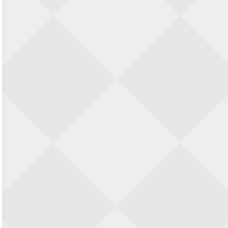
11e Goirles Weekend Kampioenschap
28 augustus 2026 · Goirle
Keisnel Schaaktoernooi
29 augustus 2026 · Amersfoort
Kroeg & Loper Leiden
30 augustus 2026 · Leiden
Open Schaakkampioenschap van
Arnhem
4 september 2026 · ARNHEM