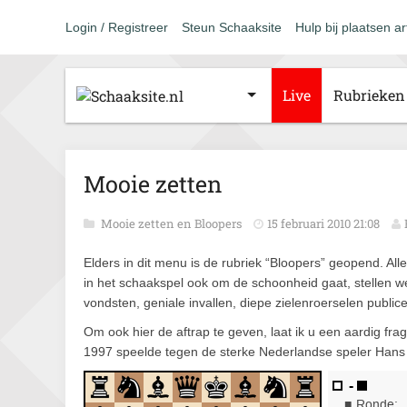
Login / Registreer
Steun Schaaksite
Hulp bij plaatsen ar
Live
Rubrieken
Mooie zetten
Mooie zetten en Bloopers
15 februari 2010 21:08
Elders in dit menu is de rubriek “Bloopers” geopend. All
in het schaakspel ook om de schoonheid gaat, stellen we 
vondsten, geniale invallen, diepe zielenroerselen publ
Om ook hier de aftrap te geven, laat ik u een aardig frag
1997 speelde tegen de sterke Nederlandse speler Hans 