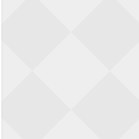
22 augustus 2026 · Den Burg, Texel
Simultaan The Butcher
22 augustus 2026 · Utrecht
Open 6e Senioren-50+ Zomer-
rapidschaaktoernooi
22 augustus 2026 · Udenhout, Gemeente Tilburg
2e Utrechts kroegloperstoernooi
23 augustus 2026 · Utrecht
Simultaan The Butcher
23 augustus 2026 · Utrecht
Open Eemlandtoernooi 2026
25 augustus 2026 · Bunschoten-Spakenburg
Nazomervierkampentoernooi 2026
28 augustus 2026 · Assen
KC Open
28 augustus 2026 · Haarlem