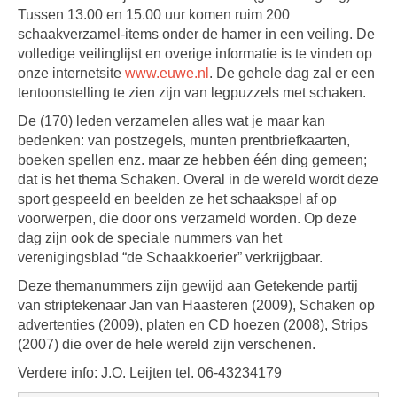
Tussen 13.00 en 15.00 uur komen ruim 200
schaakverzamel-items onder de hamer in een veiling. De
volledige veilinglijst en overige informatie is te vinden op
onze internetsite
www.euwe.nl
. De gehele dag zal er een
tentoonstelling te zien zijn van legpuzzels met schaken.
De (170) leden verzamelen alles wat je maar kan
bedenken: van postzegels, munten prentbriefkaarten,
boeken spellen enz. maar ze hebben één ding gemeen;
dat is het thema Schaken. Overal in de wereld wordt deze
sport gespeeld en beelden ze het schaakspel af op
voorwerpen, die door ons verzameld worden. Op deze
dag zijn ook de speciale nummers van het
verenigingsblad “de Schaakkoerier” verkrijgbaar.
Deze themanummers zijn gewijd aan Getekende partij
van striptekenaar Jan van Haasteren (2009), Schaken op
advertenties (2009), platen en CD hoezen (2008), Strips
(2007) die over de hele wereld zijn verschenen.
Verdere info: J.O. Leijten tel. 06-43234179