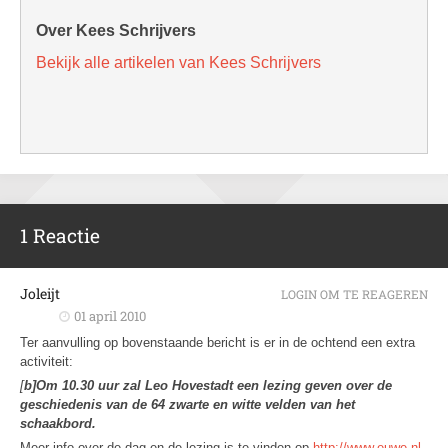
Over Kees Schrijvers
Bekijk alle artikelen van Kees Schrijvers
1 Reactie
Joleijt
LOGIN OM TE REAGEREN
01 april 2010
Ter aanvulling op bovenstaande bericht is er in de ochtend een extra
activiteit:
[
b]Om 10.30 uur zal Leo Hovestadt een lezing geven over de
geschiedenis van de 64 zwarte en witte velden van het
schaakbord.
Meer info over de dag en de lezing is te vinden op
http://www.euwe.nl