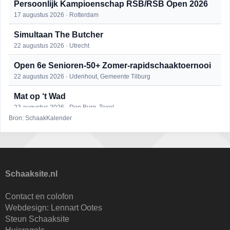
Persoonlijk Kampioenschap RSB/RSB Open 2026
17 augustus 2026 · Rotterdam
Simultaan The Butcher
22 augustus 2026 · Utrecht
Open 6e Senioren-50+ Zomer-rapidschaaktoernooi
22 augustus 2026 · Udenhout, Gemeente Tilburg
Mat op ‘t Wad
22 augustus 2026 · Den Burg, Texel
Bron: SchaakKalender
2e Utrechts kroegloperstoernooi
23 augustus 2026 · Utrecht
Open Eemlandtoernooi 2026
25 augustus 2026 · Bunschoten-Spakenburg
Schaaksite.nl
DSC Girls Night
Contact en colofon
27 augustus 2026 · Delft
Webdesign:
Lennart Ootes
Steun Schaaksite
Nazomervierkampentoernooi 2026