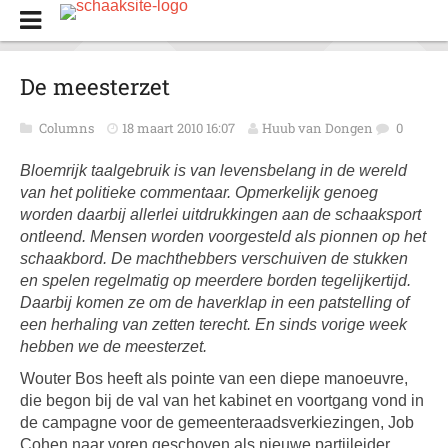
De meesterzet
Columns
18 maart 2010 16:07
Huub van Dongen
0
Bloemrijk taalgebruik is van levensbelang in de wereld
van het politieke commentaar. Opmerkelijk genoeg
worden daarbij allerlei uitdrukkingen aan de schaaksport
ontleend. Mensen worden voorgesteld als pionnen op het
schaakbord. De machthebbers verschuiven de stukken
en spelen regelmatig op meerdere borden tegelijkertijd.
Daarbij komen ze om de haverklap in een patstelling of
een herhaling van zetten terecht. En sinds vorige week
hebben we de meesterzet.
Wouter Bos heeft als pointe van een diepe manoeuvre,
die begon bij de val van het kabinet en voortgang vond in
de campagne voor de gemeenteraadsverkiezingen, Job
Cohen naar voren geschoven als nieuwe partijleider.