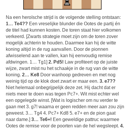
Na een heroïsche strijd is de volgende stelling ontstaan:
1… Te4??
Een vreselijke blunder die Ootes de partij én
de titel had kunnen kosten. De toren staat hier volkomen
verkeerd. [Zwarts strategie moet zijn om de toren zover
mogelijk achterin te houden. Daarmee kan hij de witte
koning altijd in de rug aanvallen. Door de pionnen
afwisselend aan te vallen, kan hij eenvoudig remise
afdwingen. 1… Tg1]
2. Pd5!
Law profiteert op de juiste
wijze, zwart mist nu het schaakje in de rug van de witte
koning.
2… Ke8
Door wanhoop gedreven en met nog
weinig tijd op de klok doet zwart er maar een.
3. e7??
Niet helemaal onbegrijpelijk deze zet. Hij dacht dat er
niets meer te doen was tegen Pc7+. Wit mist echter wel
een opgelegde winst. [Wat is logischer om nu verder te
gaan met 3. g7! waarna er geen redden meer aan zou zijn
geweest. 3… Tg4 4. Pc7+ Kd8 5. e7+ en de pion gaat
naar dame.]
3… Te6+!
Een geweldige pattruc waarmee
Ootes de remise voor de poorten van de hel wegsleept.
4.