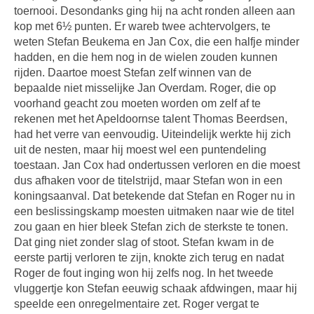
toernooi. Desondanks ging hij na acht ronden alleen aan
kop met 6½ punten. Er wareb twee achtervolgers, te
weten Stefan Beukema en Jan Cox, die een halfje minder
hadden, en die hem nog in de wielen zouden kunnen
rijden. Daartoe moest Stefan zelf winnen van de
bepaalde niet misselijke Jan Overdam. Roger, die op
voorhand geacht zou moeten worden om zelf af te
rekenen met het Apeldoornse talent Thomas Beerdsen,
had het verre van eenvoudig. Uiteindelijk werkte hij zich
uit de nesten, maar hij moest wel een puntendeling
toestaan. Jan Cox had ondertussen verloren en die moest
dus afhaken voor de titelstrijd, maar Stefan won in een
koningsaanval. Dat betekende dat Stefan en Roger nu in
een beslissingskamp moesten uitmaken naar wie de titel
zou gaan en hier bleek Stefan zich de sterkste te tonen.
Dat ging niet zonder slag of stoot. Stefan kwam in de
eerste partij verloren te zijn, knokte zich terug en nadat
Roger de fout inging won hij zelfs nog. In het tweede
vluggertje kon Stefan eeuwig schaak afdwingen, maar hij
speelde een onregelmentaire zet. Roger vergat te