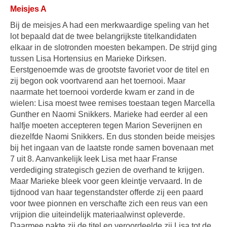
Meisjes A
Bij de meisjes A had een merkwaardige speling van het
lot bepaald dat de twee belangrijkste titelkandidaten
elkaar in de slotronden moesten bekampen. De strijd ging
tussen Lisa Hortensius en Marieke Dirksen.
Eerstgenoemde was de grootste favoriet voor de titel en
zij begon ook voortvarend aan het toernooi. Maar
naarmate het toernooi vorderde kwam er zand in de
wielen: Lisa moest twee remises toestaan tegen Marcella
Gunther en Naomi Snikkers. Marieke had eerder al een
halfje moeten accepteren tegen Marion Severijnen en
diezelfde Naomi Snikkers. En dus stonden beide meisjes
bij het ingaan van de laatste ronde samen bovenaan met
7 uit 8. Aanvankelijk leek Lisa met haar Franse
verdediging strategisch gezien de overhand te krijgen.
Maar Marieke bleek voor geen kleintje vervaard. In de
tijdnood van haar tegenstandster offerde zij een paard
voor twee pionnen en verschafte zich een reus van een
vrijpion die uiteindelijk materiaalwinst opleverde.
Daarmee pakte zij de titel en veroordeelde zij Lisa tot de