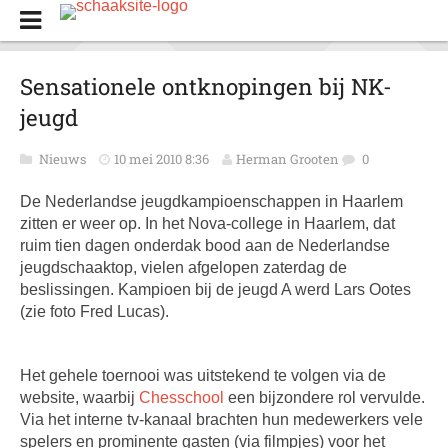
Sensationele ontknopingen bij NK-
jeugd
Nieuws
10 mei 2010 8:36
Herman Grooten
0
De Nederlandse jeugdkampioenschappen in Haarlem
zitten er weer op. In het Nova-college in Haarlem, dat
ruim tien dagen onderdak bood aan de Nederlandse
jeugdschaaktop, vielen afgelopen zaterdag de
beslissingen. Kampioen bij de jeugd A werd Lars Ootes
(zie foto Fred Lucas).
Het gehele toernooi was uitstekend te volgen via de
website, waarbij
Chesschool
een bijzondere rol vervulde.
Via het interne tv-kanaal brachten hun medewerkers vele
spelers en prominente gasten (via filmpjes) voor het