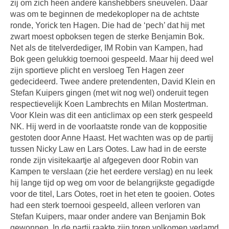
zij om zich heen andere kanshebbers sneuvelen. Daar
was om te beginnen de medekoploper na de achtste
ronde, Yorick ten Hagen. Die had de ‘pech’ dat hij met
zwart moest opboksen tegen de sterke Benjamin Bok.
Net als de titelverdediger, IM Robin van Kampen, had
Bok geen gelukkig toernooi gespeeld. Maar hij deed wel
zijn sportieve plicht en versloeg Ten Hagen zeer
gedecideerd. Twee andere pretendenten, David Klein en
Stefan Kuipers gingen (met wit nog wel) onderuit tegen
respectievelijk Koen Lambrechts en Milan Mostertman.
Voor Klein was dit een anticlimax op een sterk gespeeld
NK. Hij werd in de voorlaatste ronde van de koppositie
gestoten door Anne Haast. Het wachten was op de partij
tussen Nicky Law en Lars Ootes. Law had in de eerste
ronde zijn visitekaartje al afgegeven door Robin van
Kampen te verslaan (zie het eerdere verslag) en nu leek
hij lange tijd op weg om voor de belangrijkste gegadigde
voor de titel, Lars Ootes, roet in het eten te gooien. Ootes
had een sterk toernooi gespeeld, alleen verloren van
Stefan Kuipers, maar onder andere van Benjamin Bok
gewonnen. In de partij raakte zijn toren volkomen verlamd