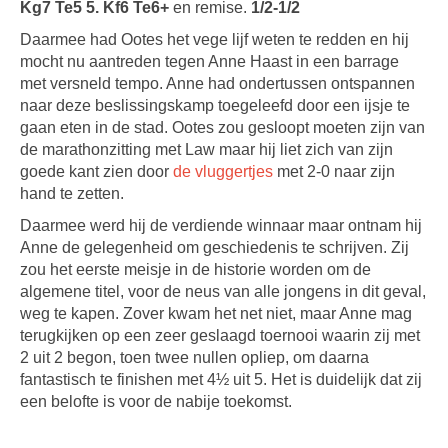
Kg7 Te5 5. Kf6 Te6+
en remise.
1/2-1/2
Daarmee had Ootes het vege lijf weten te redden en hij
mocht nu aantreden tegen Anne Haast in een barrage
met versneld tempo. Anne had ondertussen ontspannen
naar deze beslissingskamp toegeleefd door een ijsje te
gaan eten in de stad. Ootes zou gesloopt moeten zijn van
de marathonzitting met Law maar hij liet zich van zijn
goede kant zien door
de vluggertjes
met 2-0 naar zijn
hand te zetten.
Daarmee werd hij de verdiende winnaar maar ontnam hij
Anne de gelegenheid om geschiedenis te schrijven. Zij
zou het eerste meisje in de historie worden om de
algemene titel, voor de neus van alle jongens in dit geval,
weg te kapen. Zover kwam het net niet, maar Anne mag
terugkijken op een zeer geslaagd toernooi waarin zij met
2 uit 2 begon, toen twee nullen opliep, om daarna
fantastisch te finishen met 4½ uit 5. Het is duidelijk dat zij
een belofte is voor de nabije toekomst.