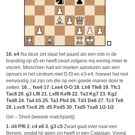
16. e4
Na deze zet staat het paard als een rots in de
branding op d5 en heeft zwart volgens mij weinig meer te
vrezen. Misschien had wit moeten aansturen aan een
opmars in het centrum met f2-f3 en e3-e4, hoewel het niet
eenvoudig zal zijn om die op een goede manier door te
zetten.
16… fxe4 17. Lxe4 O-O 18. Lh6 Tfe8 19. Tfc1
Tac8 20. g3 Lf8 21. Lxf8 Kxf8 22. Ta3 Kg7 23. Kg2
Ted8 24. Ta4 b5 25. Ta3 Pb4 26. Td1 De6 27. Tc3 Te8
28. Lxc6 Txc6 29. d5 Pxd5 30. Txd5 Txa6 1/2-1/2
Giri – Short (tweede matchpartij)
1. d4 Pf6 2. c4 e6 3. g3 c5
Zwart gaat over naar een
Benoni, omdat hij geen zin heeft in een Catalaan. Vooral