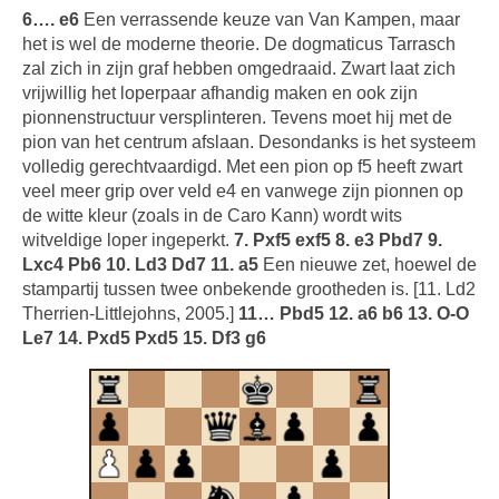
6…. e6
Een verrassende keuze van Van Kampen, maar
het is wel de moderne theorie. De dogmaticus Tarrasch
zal zich in zijn graf hebben omgedraaid. Zwart laat zich
vrijwillig het loperpaar afhandig maken en ook zijn
pionnenstructuur versplinteren. Tevens moet hij met de
pion van het centrum afslaan. Desondanks is het systeem
volledig gerechtvaardigd. Met een pion op f5 heeft zwart
veel meer grip over veld e4 en vanwege zijn pionnen op
de witte kleur (zoals in de Caro Kann) wordt wits
witveldige loper ingeperkt.
7. Pxf5 exf5 8. e3 Pbd7 9.
Lxc4 Pb6 10. Ld3 Dd7 11. a5
Een nieuwe zet, hoewel de
stampartij tussen twee onbekende grootheden is. [11. Ld2
Therrien-Littlejohns, 2005.]
11… Pbd5 12. a6 b6 13. O-O
Le7 14. Pxd5 Pxd5 15. Df3 g6