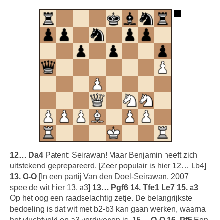
12… Da4
Patent: Seirawan! Maar Benjamin heeft zich
uitstekend geprepareerd. [Zeer populair is hier 12… Lb4]
13. O-O
[In een partij Van den Doel-Seirawan, 2007
speelde wit hier 13. a3]
13… Pgf6 14. Tfe1 Le7 15. a3
Op het oog een raadselachtig zetje. De belangrijkste
bedoeling is dat wit met b2-b3 kan gaan werken, waarna
het vluchtveld op a3 verdwenen is.
15… O-O 16. Pf5
Een