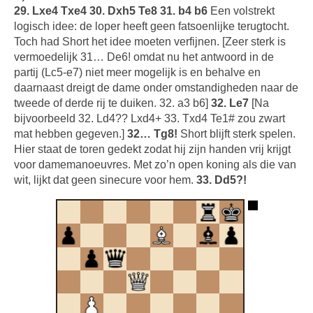
29. Lxe4 Txe4 30. Dxh5 Te8 31. b4 b6
Een volstrekt
logisch idee: de loper heeft geen fatsoenlijke terugtocht.
Toch had Short het idee moeten verfijnen. [Zeer sterk is
vermoedelijk 31… De6! omdat nu het antwoord in de
partij (Lc5-e7) niet meer mogelijk is en behalve en
daarnaast dreigt de dame onder omstandigheden naar de
tweede of derde rij te duiken. 32. a3 b6]
32. Le7
[Na
bijvoorbeeld 32. Ld4?? Lxd4+ 33. Txd4 Te1# zou zwart
mat hebben gegeven.]
32… Tg8!
Short blijft sterk spelen.
Hier staat de toren gedekt zodat hij zijn handen vrij krijgt
voor damemanoeuvres. Met zo’n open koning als die van
wit, lijkt dat geen sinecure voor hem.
33. Dd5?!