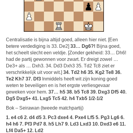
Centralisatie is bijna altijd goed, alleen hier niet. [Een
betere verdediging is 33. De2]
33… Dg6?!
Bijna goed,
het scheelt slecht een veldje. [Zonder gekheid: 33… Dh6!
had de partij gewonnen voor zwart. Er dreigt zowel …
De3+ als … Dxh3. 34. Dd3 Dxh3 35. Td2 Tc8 ziet er
verschrikkelijk uit voor wit.]
34. Td2 h6 35. Kg2 Te8 36.
Te2 Kh7 37. Df3
Inmiddels heeft wit zijn koning goed
weten te beveiligen en is het ergste verliesgevaar
geweken voor hem.
37… h5 38. b5 Tc8 39. Dxg3 Df5 40.
Dg5 Dxg5+ 41. Lxg5 Tc5 42. h4 Txb5 1/2-1/2
Bok – Seirawan (tweede matchpartij)
1. e4 c6 2. d4 d5 3. Pc3 dxe4 4. Pxe4 Lf5 5. Pg3 Lg6 6.
h4 h6 7. Pf3 Pd7 8. h5 Lh7 9. Ld3 Lxd3 10. Dxd3 e6 11.
Lf4 Da5+ 12. Ld2