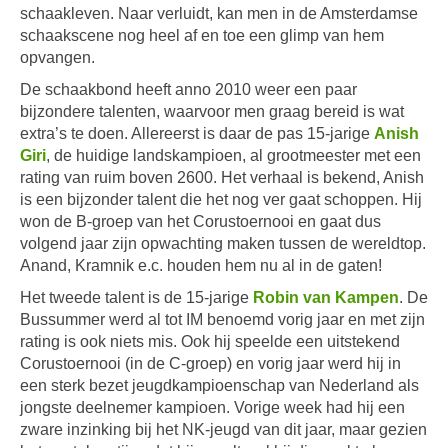
schaakleven. Naar verluidt, kan men in de Amsterdamse
schaakscene nog heel af en toe een glimp van hem
opvangen.
De schaakbond heeft anno 2010 weer een paar
bijzondere talenten, waarvoor men graag bereid is wat
extra’s te doen. Allereerst is daar de pas 15-jarige
Anish
Giri
, de huidige landskampioen, al grootmeester met een
rating van ruim boven 2600. Het verhaal is bekend, Anish
is een bijzonder talent die het nog ver gaat schoppen. Hij
won de B-groep van het Corustoernooi en gaat dus
volgend jaar zijn opwachting maken tussen de wereldtop.
Anand, Kramnik e.c. houden hem nu al in de gaten!
Het tweede talent is de 15-jarige
Robin van Kampen
. De
Bussummer werd al tot IM benoemd vorig jaar en met zijn
rating is ook niets mis. Ook hij speelde een uitstekend
Corustoernooi (in de C-groep) en vorig jaar werd hij in
een sterk bezet jeugdkampioenschap van Nederland als
jongste deelnemer kampioen. Vorige week had hij een
zware inzinking bij het NK-jeugd van dit jaar, maar gezien