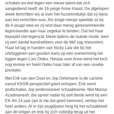
schaken en wel tegen een nieuw talent dat zich
aangediend heeft: de 16-jarige Anne Haast. De afgelopen
week berichtten wij al over het huzarenstukje dat zij bijna
aan het verrichten was. Als enige meisje speelde zij bij
de A-jeugd mee en zij wist daar menig gerenommeerde
tegenstander aan haar zegekar te binden. Dat het haar
bepaald niet tegenzat, bleek tijdens de laatste ronde, toen
zij een aantal kanshebbers voor de titel zag sneuvelen.
Haar lot lag in handen van Nicky Law die bij het
uitvluggeren een gouden kans op een overwinning liet
liggen tegen Lars Ootes. Helaas voor Anne werd het toch
nog remise en hield Ootes haar later af van een unieke
prestatie.
Met Erik van den Doel en Jop Delemarre is de carrière
vanuit KNSB-perspectief goed verlopen. Erik werd
profschaker, Jop professioneel schaaktrainer. Met Moosa
Azadmanesh, die opviel nadat hij ooit derde werd bij een
EK t/m 14 jaar (als ik me dat goed herinner), verliep het
heel anders. Al in zijn jeugdjaren hing hij het schaakbord
aan de wilgen en trok hij zich volledig terug uit het