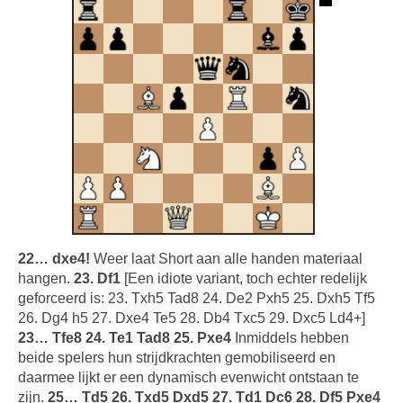
22… dxe4!
Weer laat Short aan alle handen materiaal
hangen.
23. Df1
[Een idiote variant, toch echter redelijk
geforceerd is: 23. Txh5 Tad8 24. De2 Pxh5 25. Dxh5 Tf5
26. Dg4 h5 27. Dxe4 Te5 28. Db4 Txc5 29. Dxc5 Ld4+]
23… Tfe8 24. Te1 Tad8 25. Pxe4
Inmiddels hebben
beide spelers hun strijdkrachten gemobiliseerd en
daarmee lijkt er een dynamisch evenwicht ontstaan te
zijn.
25… Td5 26. Txd5 Dxd5 27. Td1 Dc6 28. Df5 Pxe4