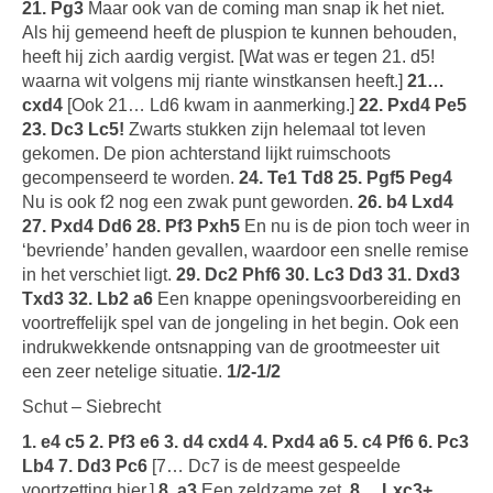
21. Pg3
Maar ook van de coming man snap ik het niet.
Als hij gemeend heeft de pluspion te kunnen behouden,
heeft hij zich aardig vergist. [Wat was er tegen 21. d5!
waarna wit volgens mij riante winstkansen heeft.]
21…
cxd4
[Ook 21… Ld6 kwam in aanmerking.]
22. Pxd4 Pe5
23. Dc3 Lc5!
Zwarts stukken zijn helemaal tot leven
gekomen. De pion achterstand lijkt ruimschoots
gecompenseerd te worden.
24. Te1 Td8 25. Pgf5 Peg4
Nu is ook f2 nog een zwak punt geworden.
26. b4 Lxd4
27. Pxd4 Dd6 28. Pf3 Pxh5
En nu is de pion toch weer in
‘bevriende’ handen gevallen, waardoor een snelle remise
in het verschiet ligt.
29. Dc2 Phf6 30. Lc3 Dd3 31. Dxd3
Txd3 32. Lb2 a6
Een knappe openingsvoorbereiding en
voortreffelijk spel van de jongeling in het begin. Ook een
indrukwekkende ontsnapping van de grootmeester uit
een zeer netelige situatie.
1/2-1/2
Schut – Siebrecht
1. e4 c5 2. Pf3 e6 3. d4 cxd4 4. Pxd4 a6 5. c4 Pf6 6. Pc3
Lb4 7. Dd3 Pc6
[7… Dc7 is de meest gespeelde
voortzetting hier.]
8. a3
Een zeldzame zet.
8… Lxc3+