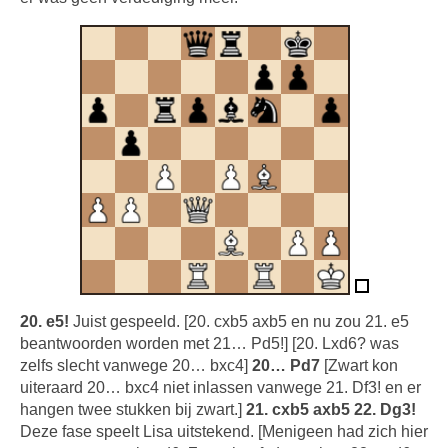
20. e5!
Juist gespeeld. [20. cxb5 axb5 en nu zou 21. e5
beantwoorden worden met 21… Pd5!] [20. Lxd6? was
zelfs slecht vanwege 20… bxc4]
20… Pd7
[Zwart kon
uiteraard 20… bxc4 niet inlassen vanwege 21. Df3! en er
hangen twee stukken bij zwart.]
21. cxb5 axb5 22. Dg3!
Deze fase speelt Lisa uitstekend. [Menigeen had zich hier