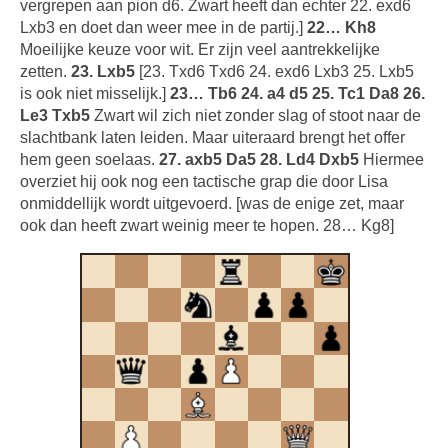
vergrepen aan pion d6. Zwart heeft dan echter 22. exd6
Lxb3 en doet dan weer mee in de partij.]
22… Kh8
Moeilijke keuze voor wit. Er zijn veel aantrekkelijke
zetten.
23. Lxb5
[23. Txd6 Txd6 24. exd6 Lxb3 25. Lxb5
is ook niet misselijk.]
23… Tb6 24. a4 d5 25. Tc1 Da8 26.
Le3 Txb5
Zwart wil zich niet zonder slag of stoot naar de
slachtbank laten leiden. Maar uiteraard brengt het offer
hem geen soelaas.
27. axb5 Da5 28. Ld4 Dxb5
Hiermee
overziet hij ook nog een tactische grap die door Lisa
onmiddellijk wordt uitgevoerd. [was de enige zet, maar
ook dan heeft zwart weinig meer te hopen. 28… Kg8]