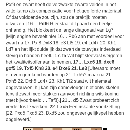
Pxf8 en zwart heeft de verzwakte zwarte velden in het
witte kamp als compensatie voor het geofferde materiaal.
Of dat voldoende zou zijn, zou de praktijk moeten
uitwijzen.]
16… Pdf6
Hier staat dit paard een beetje
onhandig. Het blokkeert de lange diagonaal van Lg7.
[Mijn engine beveelt hier 16… Pb6 aan met voordeel voor
zwart na 17. Pxf8 Dxf8 18. e3 Lf5 19. e4 Ld4+ 20. Kh1
Ld7 en het lijkt duidelijk dat zwart de touwtjes inderdaad
stevig in handen heeft.]
17. f5
Wit blijft steevast weigeren
het kwaliteitsoffer aan te nemen.
17… Lxe6 18. dxe6
gxf5 19. Txf5 Kh8 20. e4 Dxe6 21. Le3
[Uiteraard moet
er even gerekend worden op 21. Txh5? maar na 21…
Pxh5 22. Dxh5 Ld4+ 23. Kh1 Tf2 staat wit helemaal
opgevouwen: hij kan zijn damevleugel niet ontwikkelen
terwijl zwart meer stukken aanvoert richting wits koning
(met bijvoorbeeld … Taf8).]
21… d5
Zwart probeert zich
verder los te werken.
22. Lxc5
Een riskante voortzetting.
[22. Pxd5 Pxd5 23. Dxd5 zou ongeveer gelijkspel hebben
opgeleverd.]