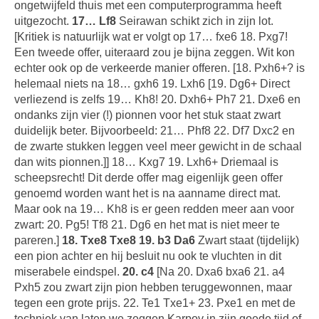
ongetwijfeld thuis met een computerprogramma heeft
uitgezocht.
17… Lf8
Seirawan schikt zich in zijn lot.
[Kritiek is natuurlijk wat er volgt op 17… fxe6 18. Pxg7!
Een tweede offer, uiteraard zou je bijna zeggen. Wit kon
echter ook op de verkeerde manier offeren. [18. Pxh6+? is
helemaal niets na 18… gxh6 19. Lxh6 [19. Dg6+ Direct
verliezend is zelfs 19… Kh8! 20. Dxh6+ Ph7 21. Dxe6 en
ondanks zijn vier (!) pionnen voor het stuk staat zwart
duidelijk beter. Bijvoorbeeld: 21… Phf8 22. Df7 Dxc2 en
de zwarte stukken leggen veel meer gewicht in de schaal
dan wits pionnen.]] 18… Kxg7 19. Lxh6+ Driemaal is
scheepsrecht! Dit derde offer mag eigenlijk geen offer
genoemd worden want het is na aanname direct mat.
Maar ook na 19… Kh8 is er geen redden meer aan voor
zwart: 20. Pg5! Tf8 21. Dg6 en het mat is niet meer te
pareren.]
18. Txe8 Txe8 19. b3 Da6
Zwart staat (tijdelijk)
een pion achter en hij besluit nu ook te vluchten in dit
miserabele eindspel.
20. c4
[Na 20. Dxa6 bxa6 21. a4
Pxh5 zou zwart zijn pion hebben teruggewonnen, maar
tegen een grote prijs. 22. Te1 Txe1+ 23. Pxe1 en met de
techniek van laten we zeggen Karpov in zijn goede tijd of