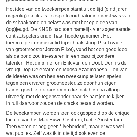
Het idee van de tweekampen stamt uit de tijd (eind jaren
negentig) dat ik als Topsportcoördinator in dienst was van
de schaakbond en belast was met het opleiden van
(top)jeugd. De KNSB had toen namelijk vier zogenaamde
contractspelers onder haar hoede genomen. Het
toenmalige commissielid topschaak, Joop Piket (vader
van grootmeester Jeroen Piket), vond het een goed idee
als de bond zou investeren in een paar bijzondere
talenten. Het ging hier om Erik van den Doel, Dennis de
Vreugt, Jop Delemarre en Moosa Azadmanesh. Een van
de ideeën was om hen een tweekamp te laten spelen
tegen een ervaren grootmeester, ze door hun eigen
trainer goed te prepareren op die match en na afloop
uitvoerig met de tegenstander naar de partijen te kijken.
In ruil daarvoor zouden de cracks betaald worden.
De tweekampen werden toen ook gespeeld op de chique
locatie van het Max Euwe Centrum, hartje Amsterdam.
Toen waren er nog geen “liveborden”, maar er was wel
wat publiek. Zelf was ik in die tijd ook even de