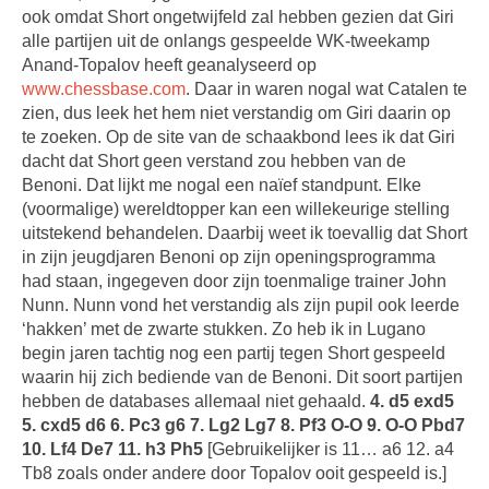
ook omdat Short ongetwijfeld zal hebben gezien dat Giri
alle partijen uit de onlangs gespeelde WK-tweekamp
Anand-Topalov heeft geanalyseerd op
www.chessbase.com
. Daar in waren nogal wat Catalen te
zien, dus leek het hem niet verstandig om Giri daarin op
te zoeken. Op de site van de schaakbond lees ik dat Giri
dacht dat Short geen verstand zou hebben van de
Benoni. Dat lijkt me nogal een naïef standpunt. Elke
(voormalige) wereldtopper kan een willekeurige stelling
uitstekend behandelen. Daarbij weet ik toevallig dat Short
in zijn jeugdjaren Benoni op zijn openingsprogramma
had staan, ingegeven door zijn toenmalige trainer John
Nunn. Nunn vond het verstandig als zijn pupil ook leerde
‘hakken’ met de zwarte stukken. Zo heb ik in Lugano
begin jaren tachtig nog een partij tegen Short gespeeld
waarin hij zich bediende van de Benoni. Dit soort partijen
hebben de databases allemaal niet gehaald.
4. d5 exd5
5. cxd5 d6 6. Pc3 g6 7. Lg2 Lg7 8. Pf3 O-O 9. O-O Pbd7
10. Lf4 De7 11. h3 Ph5
[Gebruikelijker is 11… a6 12. a4
Tb8 zoals onder andere door Topalov ooit gespeeld is.]