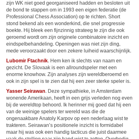
zijn WK niet goed georganiseerd hadden en besloten uit
de bond te stappen om in 1993 een eigen federatie (de
Professional Chess Association) op te richten. Short
stond bekend als een wonderkind, die snel progressie
boekte. Hij bleek een fijnzinnig strateeg te zijn die ook
geroemd wordt om zijn originele combinatoire inzicht en
eindspelbehandeling. Openingen was niet zijn ding,
mede veroorzaakt door een zekere luiheid waarschijnlijk.
Lubomir Ftachnik
. Hem ken ik slechts van naam en
gezicht. De Slovaak is een allroundspeler met een
enorme knowhow. Zijn analyses zijn wereldberoemd en
ook in zijn spel is te zien dat hij een zeer sterke speler is.
Yasser Seirawan
. Deze sympathieke, in Amsterdam
wonende Amerikaan, heeft in een grijs verleden nog even
bij de wereldtop behoord. Ik herinner mij goed dat hij een
van de weinige spelers ter wereld was die de
ongenaakbare Anatoly Karpov op een nederlaag wist te
trakteren. Seirawan’s positionele inzicht is formidabel
maar hij was ook een handig tacticus die juist daarmee
vaak de stelling naar zijn hand wist te zetten. Overbodig