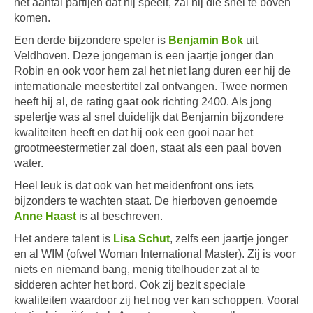
het aantal partijen dat hij speelt, zal hij die snel te boven
komen.
Een derde bijzondere speler is
Benjamin Bok
uit
Veldhoven. Deze jongeman is een jaartje jonger dan
Robin en ook voor hem zal het niet lang duren eer hij de
internationale meestertitel zal ontvangen. Twee normen
heeft hij al, de rating gaat ook richting 2400. Als jong
spelertje was al snel duidelijk dat Benjamin bijzondere
kwaliteiten heeft en dat hij ook een gooi naar het
grootmeestermetier zal doen, staat als een paal boven
water.
Heel leuk is dat ook van het meidenfront ons iets
bijzonders te wachten staat. De hierboven genoemde
Anne Haast
is al beschreven.
Het andere talent is
Lisa Schut
, zelfs een jaartje jonger
en al WIM (ofwel Woman International Master). Zij is voor
niets en niemand bang, menig titelhouder zat al te
sidderen achter het bord. Ook zij bezit speciale
kwaliteiten waardoor zij het nog ver kan schoppen. Vooral