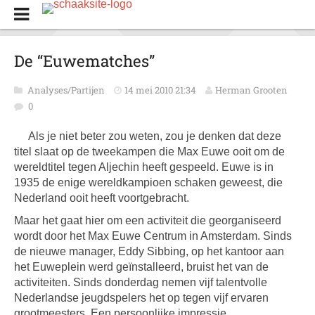
De “Euwematches”
Analyses/Partijen
14 mei 2010 21:34
Herman Grooten
0
Als je niet beter zou weten, zou je denken dat deze
titel slaat op de tweekampen die Max Euwe ooit om de
wereldtitel tegen Aljechin heeft gespeeld. Euwe is in
1935 de enige wereldkampioen schaken geweest, die
Nederland ooit heeft voortgebracht.
Maar het gaat hier om een activiteit die georganiseerd
wordt door het Max Euwe Centrum in Amsterdam. Sinds
de nieuwe manager, Eddy Sibbing, op het kantoor aan
het Euweplein werd geïnstalleerd, bruist het van de
activiteiten. Sinds donderdag nemen vijf talentvolle
Nederlandse jeugdspelers het op tegen vijf ervaren
grootmeesters. Een persoonlijke impressie.