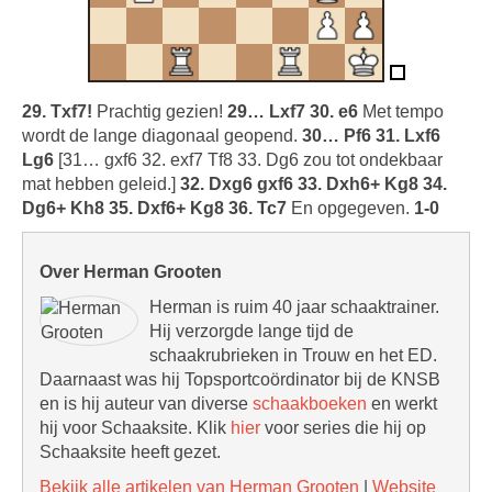
29. Txf7!
Prachtig gezien!
29… Lxf7 30. e6
Met tempo
wordt de lange diagonaal geopend.
30… Pf6 31. Lxf6
Lg6
[31… gxf6 32. exf7 Tf8 33. Dg6 zou tot ondekbaar
mat hebben geleid.]
32. Dxg6 gxf6 33. Dxh6+ Kg8 34.
Dg6+ Kh8 35. Dxf6+ Kg8 36. Tc7
En opgegeven.
1-0
Over Herman Grooten
Herman is ruim 40 jaar schaaktrainer.
Hij verzorgde lange tijd de
schaakrubrieken in Trouw en het ED.
Daarnaast was hij Topsportcoördinator bij de KNSB
en is hij auteur van diverse
schaakboeken
en werkt
hij voor Schaaksite. Klik
hier
voor series die hij op
Schaaksite heeft gezet.
Bekijk alle artikelen van Herman Grooten
|
Website