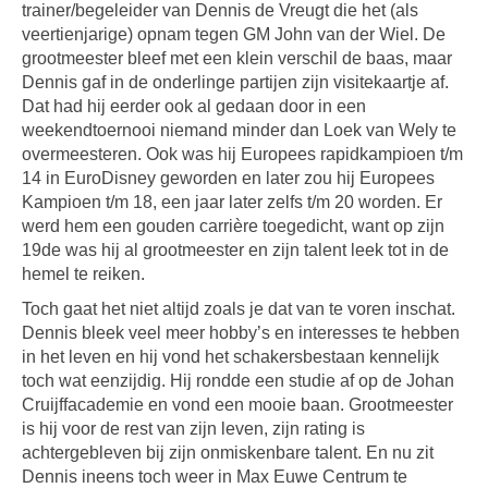
trainer/begeleider van Dennis de Vreugt die het (als
veertienjarige) opnam tegen GM John van der Wiel. De
grootmeester bleef met een klein verschil de baas, maar
Dennis gaf in de onderlinge partijen zijn visitekaartje af.
Dat had hij eerder ook al gedaan door in een
weekendtoernooi niemand minder dan Loek van Wely te
overmeesteren. Ook was hij Europees rapidkampioen t/m
14 in EuroDisney geworden en later zou hij Europees
Kampioen t/m 18, een jaar later zelfs t/m 20 worden. Er
werd hem een gouden carrière toegedicht, want op zijn
19de was hij al grootmeester en zijn talent leek tot in de
hemel te reiken.
Toch gaat het niet altijd zoals je dat van te voren inschat.
Dennis bleek veel meer hobby’s en interesses te hebben
in het leven en hij vond het schakersbestaan kennelijk
toch wat eenzijdig. Hij rondde een studie af op de Johan
Cruijffacademie en vond een mooie baan. Grootmeester
is hij voor de rest van zijn leven, zijn rating is
achtergebleven bij zijn onmiskenbare talent. En nu zit
Dennis ineens toch weer in Max Euwe Centrum te