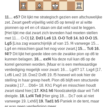
11… e5?
Dit lijkt me strategisch gezien een afschuwelijke
zet. Zwart geeft vrijwillig veld d5 op terwijl er al witte
pionnen op e4 en c4 staan om dat veld vast te leggen.
[Het lijkt me dat zwart zich tevreden had moeten stellen
met 11… O-O]
12. Dd3 Le6 13. O-O Tc8 14. b3 O-O 15.
Lg5
[Lisa zag waarschijnlijk af van 15. f4 vanwege 15…
Lg4 en misschien gaat het nog voor zwart.]
15… Tc6 16.
f4!?
Dit lijkt het goede idee om de zwakke pion op d6 te
kunnen belagen.
16… exf4
Na deze ruil kan d6 op de
korrel genomen worden. [Maar er is een merkwaardige
verdediging mogelijk voor zwart: 16… Lg4!? 17. Lxg4 [17.
Lxf6 Lxe2 18. Dxe2 Dxf6 19. f5 hoewel wit ook hier de
stelling in haar greep heeft. Pion d6 blijft een structurele
zwakte.] 17… Db6+ 18. Kh1 Pxg4 en misschien houdt
zwart stand hier.]
17. Kh1 h6
Noodzakelijk daar wit Txf4
dreigde.
18. Lxf4 Te8
[Hier ging 18… Dc7 ook al niet
vanwege 19. Lxh6!]
19. Tad1 b5
Paniek in de tent, maar
er was geen verdediging meer.