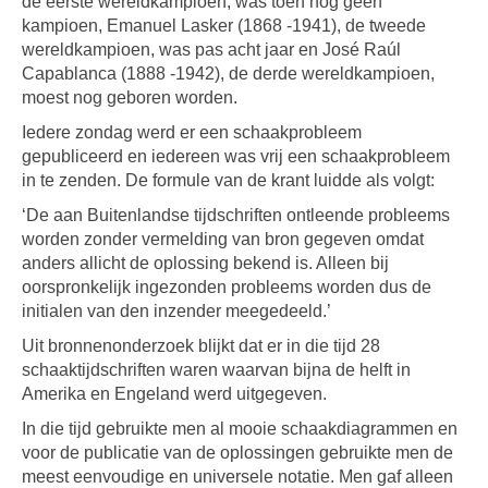
de eerste wereldkampioen, was toen nog geen
kampioen, Emanuel Lasker (1868 -1941), de tweede
wereldkampioen, was pas acht jaar en José Raúl
Capablanca (1888 -1942), de derde wereldkampioen,
moest nog geboren worden.
Iedere zondag werd er een schaakprobleem
gepubliceerd en iedereen was vrij een schaakprobleem
in te zenden. De formule van de krant luidde als volgt:
‘De aan Buitenlandse tijdschriften ontleende probleems
worden zonder vermelding van bron gegeven omdat
anders allicht de oplossing bekend is. Alleen bij
oorspronkelijk ingezonden probleems worden dus de
initialen van den inzender meegedeeld.’
Uit bronnenonderzoek blijkt dat er in die tijd 28
schaaktijdschriften waren waarvan bijna de helft in
Amerika en Engeland werd uitgegeven.
In die tijd gebruikte men al mooie schaakdiagrammen en
voor de publicatie van de oplossingen gebruikte men de
meest eenvoudige en universele notatie. Men gaf alleen