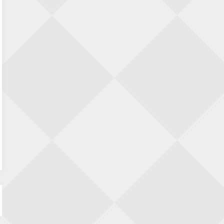
SIOK Rapid Schaaktoernooi
5 september 2026 · Oosterhout
Jan Schut Rapidtoernooi
5 september 2026 · Groningen
Kroeglopertoernooi Putten
5 september 2026 · Putten