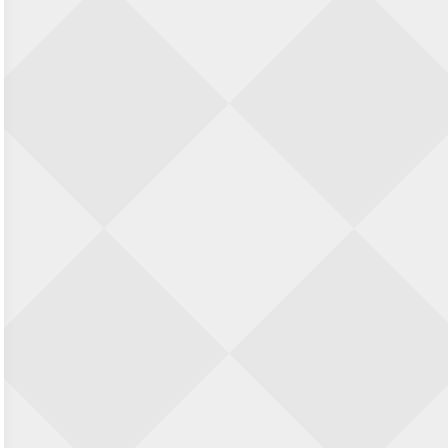
23 augustus 2026 · Utrecht
Open Eemlandtoernooi 2026
25 augustus 2026 · Bunschoten-Spakenburg
Nazomervierkampentoernooi 2026
28 augustus 2026 · Assen
KC Open
28 augustus 2026 · Haarlem
11e Goirles Weekend Kampioenschap
28 augustus 2026 · Goirle
Keisnel Schaaktoernooi
29 augustus 2026 · Amersfoort
Kroeg & Loper Leiden
30 augustus 2026 · Leiden
Open Schaakkampioenschap van
Arnhem
4 september 2026 · ARNHEM