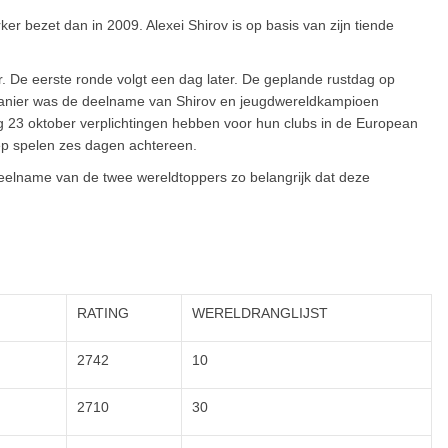
r bezet dan in 2009. Alexei Shirov is op basis van zijn tiende
 De eerste ronde volgt een dag later. De geplande rustdag op
manier was de deelname van Shirov en jeugdwereldkampioen
ag 23 oktober verplichtingen hebben voor hun clubs in de European
ep spelen zes dagen achtereen.
eelname van de twee wereldtoppers zo belangrijk dat deze
RATING
WERELDRANGLIJST
2742
10
2710
30