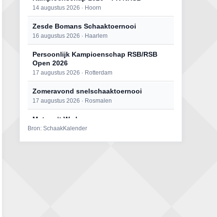
14 augustus 2026 · Hoorn
Zesde Bomans Schaaktoernooi
16 augustus 2026 · Haarlem
Persoonlijk Kampioenschap RSB/RSB
Open 2026
17 augustus 2026 · Rotterdam
Zomeravond snelschaaktoernooi
17 augustus 2026 · Rosmalen
Mat op ‘t Wad
Bron: SchaakKalender
22 augustus 2026 · Den Burg, Texel
Open 6e Senioren-50+ Zomer-
rapidschaaktoernooi
22 augustus 2026 · Udenhout, Gemeente Tilburg
Simultaan The Butcher
22 augustus 2026 · Utrecht
2e Utrechts kroegloperstoernooi