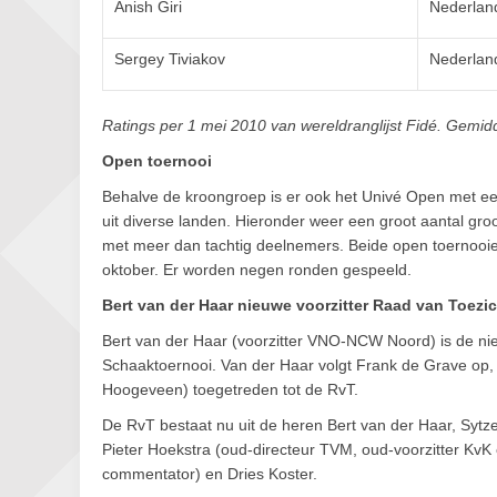
Anish Giri
Nederlan
Sergey Tiviakov
Nederlan
Ratings per 1 mei 2010 van wereldranglijst Fidé. Gemidd
Open toernooi
Behalve de kroongroep is er ook het Univé Open met ee
uit diverse landen. Hieronder weer een groot aantal gr
met meer dan tachtig deelnemers. Beide open toernooie
oktober. Er worden negen ronden gespeeld.
Bert van der Haar nieuwe voorzitter Raad van Toezi
Bert van der Haar (voorzitter VNO-NCW Noord) is de ni
Schaaktoernooi. Van der Haar volgt Frank de Grave op, d
Hoogeveen) toegetreden tot de RvT.
De RvT bestaat nu uit de heren Bert van der Haar, Sy
Pieter Hoekstra (oud-directeur TVM, oud-voorzitter Kv
commentator) en Dries Koster.