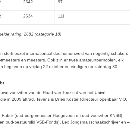
d
2642
97
d
2634
111
elde rating: 2682 (categorie 18)
n sterk bezet internationaal deelnemersveld van negentig schakers
ootmeesters en meesters. Ook zijn er twee amateurtoernooien, elk
n beginnen op vrijdag 22 oktober en eindigen op zaterdag 30
cht
euwe voorzitter van de Raad van Toezicht van het Univé
ie in 2009 aftrad. Tevens is Dries Koster (directeur openbaar V.O.
tze Faber (oud-burgemeester Hoogeveen en oud-voorzitter KNSB),
K en oud-bestuurslid VSB-Fonds), Lex Jongsma (schaakschrijver en –