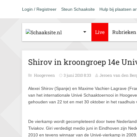
Login / Registreer
Steun Schaaksite
Hulp bij plaatsen ar
Live
Rubrieken
Shirov in kroongroep 14e Un
Hoogeveen
3 juni 2010 8:33
Jeroen van den Ber
Alexei Shirov (Spanje) en Maxime Vachier-Lagrave (Fran
van het internationale Univé Schaaktoernooi in Hoogev
gehouden van 22 tot en met 30 oktober in het raadhui
De vierkamp wordt gecompleteerd door twee Nederlanders
Tiviakov. Giri verdedigt medio juni in Eindhoven zijn Ned
2010 en tevens winnaar van de Univé-vierkamp in 2009