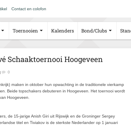
tikel
Contact en colofon
Toernooien
Kalenders
Bond/Clubs
Stan
ivé Schaaktoernooi Hoogeveen
g
0
krijk) maken in oktober hun opwachting in de traditionele vierkamp
een. Beide topschakers debuteren in Hoogeveen. Het toernooi wordt
s van Hoogeveen.
, de 15-jarige Anish Giri uit Rijswijk en de Groninger Sergey
erlandse titel en Tiviakov is de sterkste Nederlander op 1 januari
.