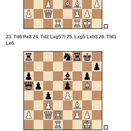
23. Td6 Pe8 24. Td2 Lxg5?! 25. Lxg5 Lxh3 26. Tfd1
Le6