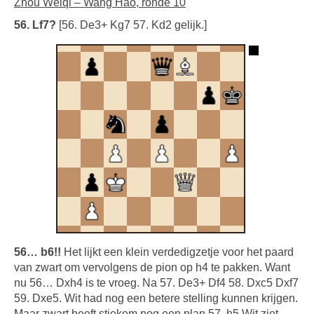
Zhou Weiqi – Wang Hao, ronde 10
56. Lf7?
[56. De3+ Kg7 57. Kd2 gelijk.]
56… b6!!
Het lijkt een klein verdedigzetje voor het paard
van zwart om vervolgens de pion op h4 te pakken. Want
nu 56… Dxh4 is te vroeg. Na 57. De3+ Df4 58. Dxc5 Dxf7
59. Dxe5. Wit had nog een betere stelling kunnen krijgen.
Maar zwart heeft stiekem nog een plan.57. h5 Wit ziet