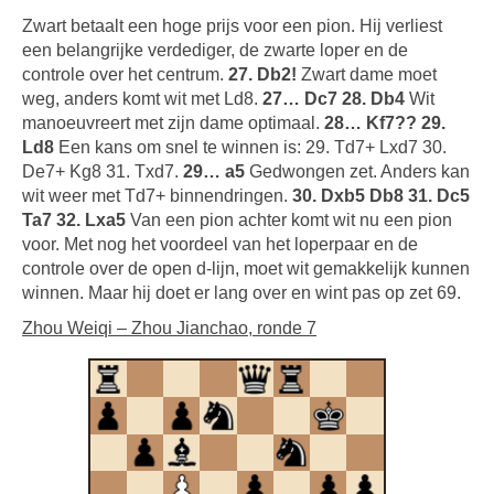
Zwart betaalt een hoge prijs voor een pion. Hij verliest
een belangrijke verdediger, de zwarte loper en de
controle over het centrum.
27. Db2!
Zwart dame moet
weg, anders komt wit met Ld8.
27… Dc7 28. Db4
Wit
manoeuvreert met zijn dame optimaal.
28… Kf7?? 29.
Ld8
Een kans om snel te winnen is: 29. Td7+ Lxd7 30.
De7+ Kg8 31. Txd7.
29… a5
Gedwongen zet. Anders kan
wit weer met Td7+ binnendringen.
30. Dxb5 Db8 31. Dc5
Ta7 32. Lxa5
Van een pion achter komt wit nu een pion
voor. Met nog het voordeel van het loperpaar en de
controle over de open d-lijn, moet wit gemakkelijk kunnen
winnen. Maar hij doet er lang over en wint pas op zet 69.
Zhou Weiqi – Zhou Jianchao, ronde 7