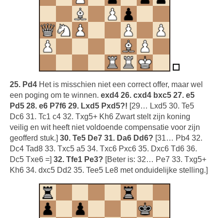
25. Pd4
Het is misschien niet een correct offer, maar wel
een poging om te winnen.
exd4 26. cxd4 bxc5 27. e5
Pd5 28. e6 P7f6 29. Lxd5 Pxd5?!
[29… Lxd5 30. Te5
Dc6 31. Tc1 c4 32. Txg5+ Kh6 Zwart stelt zijn koning
veilig en wit heeft niet voldoende compensatie voor zijn
geofferd stuk.]
30. Te5 De7 31. Da6 Dd6?
[31… Pb4 32.
Dc4 Tad8 33. Txc5 a5 34. Txc6 Pxc6 35. Dxc6 Td6 36.
Dc5 Txe6 =]
32. Tfe1 Pe3?
[Beter is: 32… Pe7 33. Txg5+
Kh6 34. dxc5 Dd2 35. Tee5 Le8 met onduidelijke stelling.]