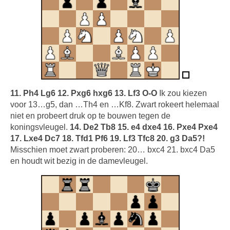
11. Ph4 Lg6 12. Pxg6 hxg6 13. Lf3 O-O
Ik zou kiezen
voor 13…g5, dan …Th4 en …Kf8. Zwart rokeert helemaal
niet en probeert druk op te bouwen tegen de
koningsvleugel.
14. De2 Tb8 15. e4 dxe4 16. Pxe4 Pxe4
17. Lxe4 Dc7 18. Tfd1 Pf6 19. Lf3 Tfc8 20. g3 Da5?!
Misschien moet zwart proberen: 20… bxc4 21. bxc4 Da5
en houdt wit bezig in de damevleugel.