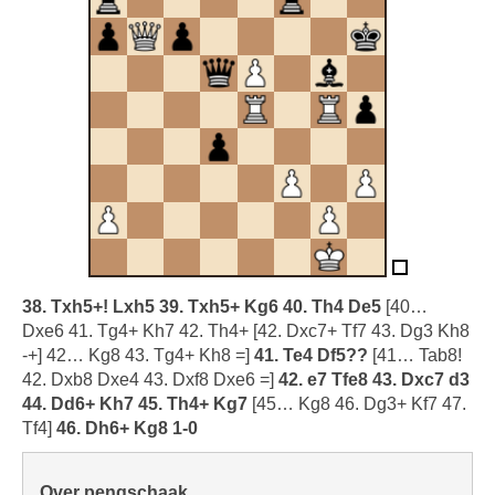
38. Txh5+! Lxh5 39. Txh5+ Kg6 40. Th4 De5
[40…
Dxe6 41. Tg4+ Kh7 42. Th4+ [42. Dxc7+ Tf7 43. Dg3 Kh8
-+] 42… Kg8 43. Tg4+ Kh8 =]
41. Te4 Df5??
[41… Tab8!
42. Dxb8 Dxe4 43. Dxf8 Dxe6 =]
42. e7 Tfe8 43. Dxc7 d3
44. Dd6+ Kh7 45. Th4+ Kg7
[45… Kg8 46. Dg3+ Kf7 47.
Tf4]
46. Dh6+ Kg8 1-0
Over pengschaak