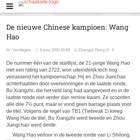
De nieuwe Chinese kampioen: Wang
Hao
Verslagen
6 juni 2010 10:48
Zhaoqin Peng
0
De nummer één van de startlijst, de 21-jarige Wang Hao
met een rating van 2722, won uiteindelijk toch nog
verrassend het kampioenschap. Hij en Zhou Jianchao
achterhaalden door overwinningen in de laatste ronde,
Bu Xiangzhi, die het veld lang had aangevoerd en in de
laatste ronde niet verder dan remise kwam. Ze scoorden
alle drie 7½ punt, maar er vond geen barrage plaats voor
de titel. Volgens de regel van TB1 (Tiebreak 1) kreeg
Wang Hao de titel. Bu Xiangzhi werd tweede en Zhou
Jiangchao werd derde.
Wang Hao verloor in de tweede ronde van Li Shilong.