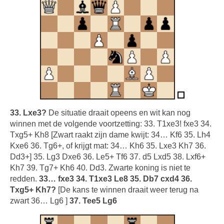
33. Lxe3?
De situatie draait opeens en wit kan nog
winnen met de volgende voortzetting: 33. T1xe3! fxe3 34.
Txg5+ Kh8 [Zwart raakt zijn dame kwijt: 34… Kf6 35. Lh4
Kxe6 36. Tg6+, of krijgt mat: 34… Kh6 35. Lxe3 Kh7 36.
Dd3+] 35. Lg3 Dxe6 36. Le5+ Tf6 37. d5 Lxd5 38. Lxf6+
Kh7 39. Tg7+ Kh6 40. Dd3. Zwarte koning is niet te
redden.
33… fxe3 34. T1xe3 Le8 35. Db7 cxd4 36.
Txg5+ Kh7?
[De kans te winnen draait weer terug na
zwart 36… Lg6 ]
37. Tee5 Lg6