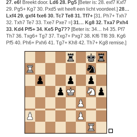
27. e6!
Breekt door.
Ld6 28. Pg5
[Beter is: 28. exf7 Kxf7
29. Pg5+ Kg7 30. Pxd5 wit heeft een licht voordeel.]
28…
Lxf4 29. gxf4 fxe6 30. Tc7 Te8 31. Tf7+
[31. Ph7+ Txh7
32. Txh7 Te7 33. Txe7 Pxe7 =]
31… Kg8 32. Txa7 Pxh4
33. Kd4 Pf5+ 34. Ke5 Pg7??
[Beter is: 34… h4 35. Pf7
Th7 36. Txg6+ Tg7 37. Txg7+ Pxg7 38. Kf6 Tf8 39. Kg6
Pf5 40. Ph6+ Pxh6 41. Tg7+ Kh8 42. Th7+ Kg8 remise.]