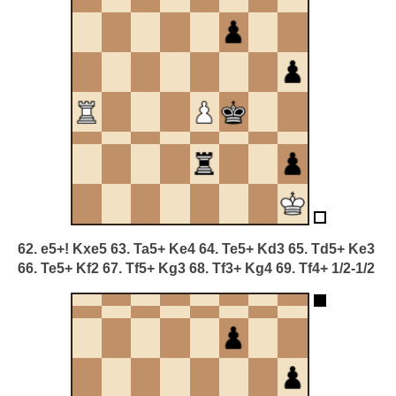
62. e5+! Kxe5 63. Ta5+ Ke4 64. Te5+ Kd3 65. Td5+ Ke3
66. Te5+ Kf2 67. Tf5+ Kg3 68. Tf3+ Kg4 69. Tf4+ 1/2-1/2