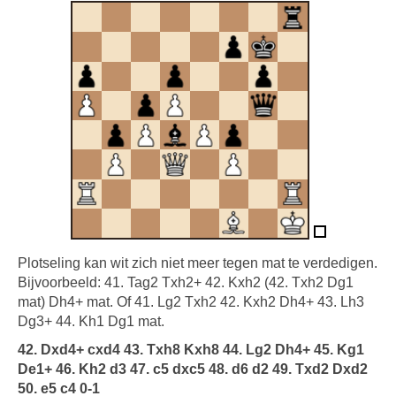
Plotseling kan wit zich niet meer tegen mat te verdedigen.
Bijvoorbeeld: 41. Tag2 Txh2+ 42. Kxh2 (42. Txh2 Dg1
mat) Dh4+ mat. Of 41. Lg2 Txh2 42. Kxh2 Dh4+ 43. Lh3
Dg3+ 44. Kh1 Dg1 mat.
42. Dxd4+ cxd4 43. Txh8 Kxh8 44. Lg2 Dh4+ 45. Kg1
De1+ 46. Kh2 d3 47. c5 dxc5 48. d6 d2 49. Txd2 Dxd2
50. e5 c4 0-1