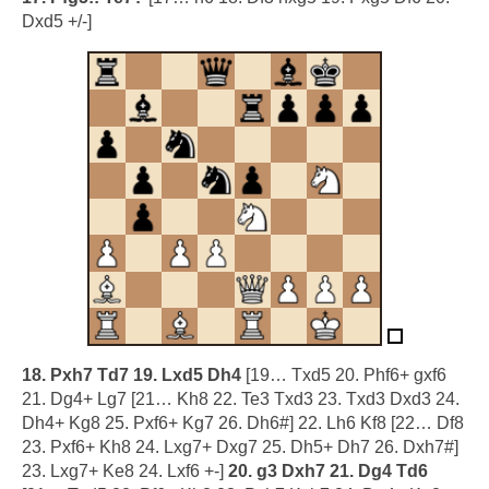
Dxd5 +/-]
18. Pxh7 Td7 19. Lxd5 Dh4
[19… Txd5 20. Phf6+ gxf6
21. Dg4+ Lg7 [21… Kh8 22. Te3 Txd3 23. Txd3 Dxd3 24.
Dh4+ Kg8 25. Pxf6+ Kg7 26. Dh6#] 22. Lh6 Kf8 [22… Df8
23. Pxf6+ Kh8 24. Lxg7+ Dxg7 25. Dh5+ Dh7 26. Dxh7#]
23. Lxg7+ Ke8 24. Lxf6 +-]
20. g3 Dxh7 21. Dg4 Td6