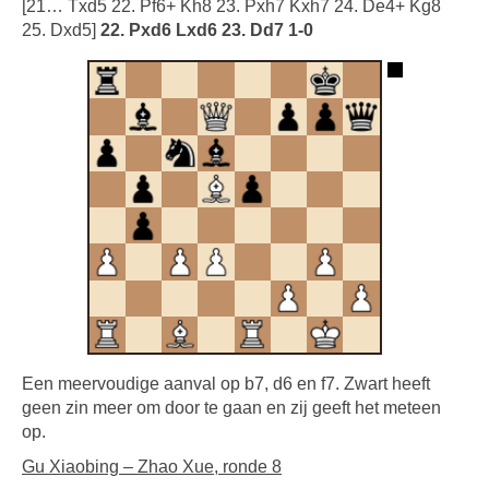
[21… Txd5 22. Pf6+ Kh8 23. Pxh7 Kxh7 24. De4+ Kg8
25. Dxd5]
22. Pxd6 Lxd6 23. Dd7 1-0
Een meervoudige aanval op b7, d6 en f7. Zwart heeft
geen zin meer om door te gaan en zij geeft het meteen
op.
Gu Xiaobing – Zhao Xue, ronde 8