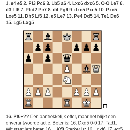
1. e4 e5 2. Pf3 Pc6 3. Lb5 a6 4. Lxc6 dxc6 5. O-O Le7 6.
d3 Lf6 7. Pbd2 Pe7 8. d4 Pg6 9. dxe5 Pxe5 10. Pxe5
Lxe5 11. Dh5 Lf6 12. e5 Le7 13. Pe4 Dd5 14. Te1 De6
15. Lg5 Lxg5
16. Pf6+??
Een aantrekkelijk offer, maar het blijkt een
onverantwoorde actie. Beter is: 16. Dxg5 0-0 17. Tad1.
Wit staat iets beter.
16… Kf8
Sterker is: 16…gxf6 17. exf6