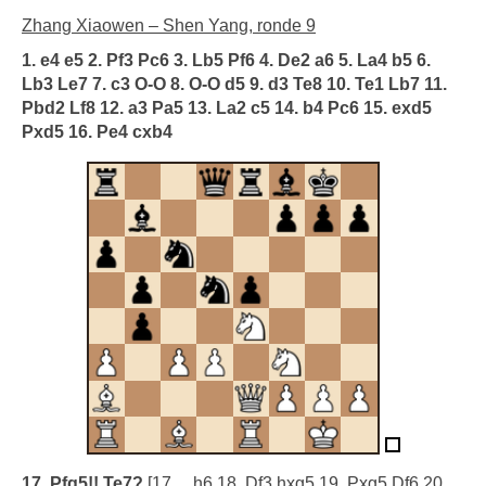
Zhang Xiaowen – Shen Yang, ronde 9
1. e4 e5 2. Pf3 Pc6 3. Lb5 Pf6 4. De2 a6 5. La4 b5 6.
Lb3 Le7 7. c3 O-O 8. O-O d5 9. d3 Te8 10. Te1 Lb7 11.
Pbd2 Lf8 12. a3 Pa5 13. La2 c5 14. b4 Pc6 15. exd5
Pxd5 16. Pe4 cxb4
17. Pfg5!! Te7?
[17… h6 18. Df3 hxg5 19. Pxg5 Df6 20.