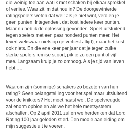
die weinig toe aan wat ik met schaken bij elkaar sprokkel
of verlies. Waar zit ‘m dat nou in? De doorgewinterde
ratingspelers weten dat wel: als je niet wint, verdien je
geen punten. Integendeel, dat kost iedere keer punten.
Maar nu heb ik de oplossing gevonden. Speel uitsluitend
tegen spelers met een paar honderd punten meer. Het
levert weliswaar niets op (je verliest altijd), maar het kost
ook niets. En die ene keer per jaar dat je tegen zulke
sterke spelers remise scoort, pik je zo een punt of vijf
mee. Langzaam kruip je zo omhoog. Als je tijd van leven
hebt ….
Waarom zijn (sommige) schakers zo bezeten van hun
rating? Geen belangstelling voor het spel maar uitsluitend
voor de knikkers? Het moet haast wel. De spelvreugde
zal enorm opbloeien als we het hele meetsysteem
afschaffen. Op 2 april 2011 zullen we herdenken dat Lord
Rating 100 jaar geleden stierf. Een mooie aanleiding om
mijn suggestie uit te voeren.