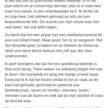
Ik ben blij met dit glanzende blikken bekertje. Al is het
pure kitsch en al schoot mijn dochter, toen ik er trots mee
naar huis kwam, in een onbedaarlijke lach. Ik lachte laf
en slap mee, had stiekem gehoopt op iets van een
bewonderende blik. De reactie van mijn vrouw was niet
veel beter, viel ook bitter tegen.
Ze dacht dat het een prijsje van een voetbalreclame/actie
was van Albert Heijn. Maar goed, het zij ze vergeven. Het
zijn tenslotte geen schakers en ze hebben de immense
strijd voor deze kleine bokaal niet zelf aan den lijve
ondervonden.
Ik geef overigens toe dat het een goedkoop bekertje is.
Niet echt stevig. Twee weken na uitreiking begon het raar
te doen. Het wankelde en ging een beetje scheef staan.
Eerst dacht ik dat het kwam omdat ik het zo vaak uit de
kast had gehaald, geshowd en getoond aan
familiebezoek, neven en nichten, vrienden, buren,
vrienden van de buren en volk dat bij mijn dochter of zoon
op bezoek was.