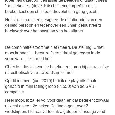
lopen, en daardoor verrassende beelden ontstaan, heeft
"het bekertje", (deze “Kitsch-Fremdkorper”) in mijn
boekenkast een stille beeldrevolutie in gang gezet.
Het staat naast een gesigneerde dichtbundel van een
geliefd persoon en tegenover een uniek geïllustreerd
boekwerk over het ontstaan van het alfabet.
De combinatie stoort me niet (meer). De stelling:…“het
moet kunnen” …heeft zelfs een draai gekregen in de
vorm van:….“zo hoort het”….
Objecten die iets voor je betekenen horen bij elkaar, of ze
nu esthetisch verantwoord zijn of niet.
Op dit moment (juni 2010) heb ik de play-offs-finale
gehaald in mijn rating groep (<1550) van de SMB-
competitie.
Heel mooi. Ik zal er vol voor gaan en dat betekent zowaar
uitzicht op een 2e beker. De finale gaat over 2
wedstrijden. Helaas verloor ik afgelopen dinsdagavond