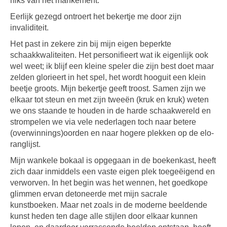
niks van het mankement.
Eerlijk gezegd ontroert het bekertje me door zijn
invaliditeit.
Het past in zekere zin bij mijn eigen beperkte
schaakkwaliteiten. Het personifieert wat ik eigenlijk ook
wel weet; ik blijf een kleine speler die zijn best doet maar
zelden glorieert in het spel, het wordt hooguit een klein
beetje groots. Mijn bekertje geeft troost. Samen zijn we
elkaar tot steun en met zijn tweeën (kruk en kruk) weten
we ons staande te houden in de harde schaakwereld en
strompelen we via vele nederlagen toch naar betere
(overwinnings)oorden en naar hogere plekken op de elo-
ranglijst.
Mijn wankele bokaal is opgegaan in de boekenkast, heeft
zich daar inmiddels een vaste eigen plek toegeëigend en
verworven. In het begin was het wennen, het goedkope
glimmen ervan detoneerde met mijn sacrale
kunstboeken. Maar net zoals in de moderne beeldende
kunst heden ten dage alle stijlen door elkaar kunnen